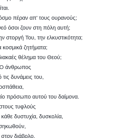
ται.
όσμο πέραν ​​απ’ τους ουρανούς;
εό όσοι ζουν στη πόλη αυτή;
ν στοργή Του, την ελκυστικότητα;
α κοσμικά ζητήματα;
διακαές θέλημα του Θεού;
: Ο άνθρωπος
 τις δυνάμεις του,
οσπάθεια,
δαίο πρόσωπο αυτού του δαίμονα.
 στους τυφλούς
 κάθε δυστυχία, δυσκολία,
εσηκωθούν,
 στον διάβολο.