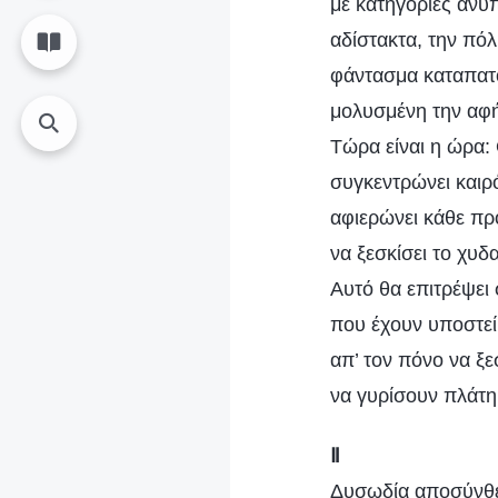
με κατηγορίες ανυ
αδίστακτα, την πόλ
φάντασμα καταπατ
μολυσμένη την αφ
Τώρα είναι η ώρα
συγκεντρώνει καιρό
αφιερώνει κάθε πρ
να ξεσκίσει το χυ
Αυτό θα επιτρέψει
που έχουν υποστεί
απ’ τον πόνο να ξ
να γυρίσουν πλάτη
Ⅱ
Δυσωδία αποσύνθεσ