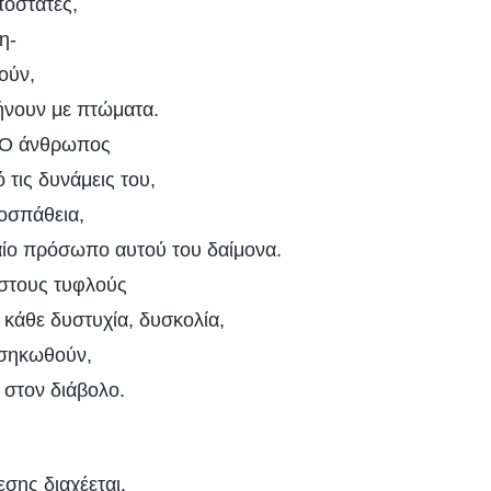
πόστατες,
η-
ούν,
ήνουν με πτώματα.
: Ο άνθρωπος
 τις δυνάμεις του,
οσπάθεια,
δαίο πρόσωπο αυτού του δαίμονα.
 στους τυφλούς
 κάθε δυστυχία, δυσκολία,
εσηκωθούν,
 στον διάβολο.
ης διαχέεται.