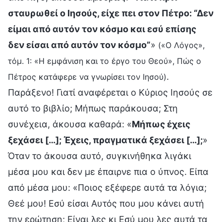
σταυρωθεί ο Ιησούς, είχε πει στον Πέτρο: “Δεν
είμαι από αυτόν τον κόσμο και εσύ επίσης
δεν είσαι από αυτόν τον κόσμο”
»
(«Ο Λόγος»,
τόμ. 1: «Η εμφάνιση και το έργο του Θεού», Πώς ο
.
Πέτρος κατάφερε να γνωρίσει τον Ιησού)
Παράξενο! Γιατί αναφέρεται ο Κύριος Ιησούς σε
αυτό το βιβλίο; Μήπως παράκουσα; Στη
συνέχεια, άκουσα καθαρά: «
Μήπως έχεις
ξεχάσει […]; Έχεις, πραγματικά ξεχάσει […];
»
Όταν το άκουσα αυτό, συγκινήθηκα λιγάκι
μέσα μου και δεν με έπαιρνε πια ο ύπνος. Είπα
από μέσα μου: «Ποιος εξέφερε αυτά τα λόγια;
Θεέ μου! Εσύ είσαι Αυτός που μου κάνει αυτή
την ερώτηση; Είναι λες κι Εσύ μου λες αυτά τα