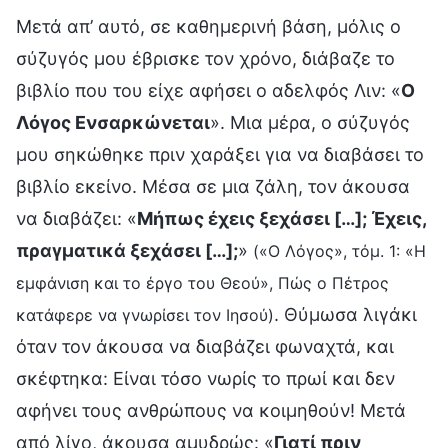
Μετά απ’ αυτό, σε καθημερινή βάση, μόλις ο
σύζυγός μου έβρισκε τον χρόνο, διάβαζε το
βιβλίο που του είχε αφήσει ο αδελφός Λιν: «
Ο
Λόγος Ενσαρκώνεται
». Μια μέρα, ο σύζυγός
μου σηκώθηκε πριν χαράξει για να διαβάσει το
βιβλίο εκείνο. Μέσα σε μια ζάλη, τον άκουσα
να διαβάζει: «
Μήπως έχεις ξεχάσει […]; Έχεις,
πραγματικά ξεχάσει […];
»
(«Ο Λόγος», τόμ. 1: «Η
εμφάνιση και το έργο του Θεού», Πώς ο Πέτρος
. Θύμωσα λιγάκι
κατάφερε να γνωρίσει τον Ιησού)
όταν τον άκουσα να διαβάζει φωναχτά, και
σκέφτηκα: Είναι τόσο νωρίς το πρωί και δεν
αφήνει τους ανθρώπους να κοιμηθούν! Μετά
από λίγο, άκουσα αμυδρώς: «
Γιατί πριν