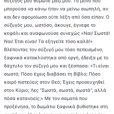
σύζυγός μου θύμωνε μαζί μου. Το μόνο που
μπορούσα να κάνω ήταν να μείνω σιωπηλή, αν
και δεν αφομοίωσα ούτε λέξη από όσα είπαν. Ο
σύζυγός μου, ωστόσο, άκουγε, έγνεφε το
κεφάλι και αναφωνούσε συνεχώς «Ναι! Σωστά!
Ναι! Έτσι είναι! Τα εξηγείτε τόσο καλά!»
Βλέποντας τον σύζυγό μου τόσο πεπεισμένο,
ξαφνικά κατακλύστηκα από οργή, έδειξα με το
δάχτυλο τον σύζυγό μου και ξέσπασα: «Τι είναι
σωστό; Πόσο έχεις διαβάσει τη Βίβλο; Πόσο
καιρό πιστεύεις στον Θεό; Έχεις προσευχηθεί
στον Κύριο; Λες “Σωστά, σωστά, σωστά”, αλλά
πόσα κατανοείς;» Με τον σαματά που
προξένησα, το δωμάτιο ξαφνικά βυθίστηκε στη