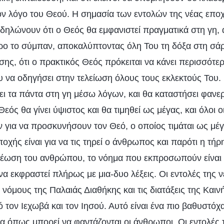
ον λόγο του Θεού. Η σημασία των εντολών της νέας εποχ
ηλώνουν ότι ο Θεός θα εμφανιστεί πραγματικά στη γη, 
ρο το σύμπαν, αποκαλύπτοντας όλη Του τη δόξα στη σά
ης, ότι ο πρακτικός Θεός πρόκειται να κάνει περισσότε
υ να οδηγήσει στην τελείωση όλους τους εκλεκτούς Του.
ι τα πάντα στη γη μέσω λόγων, και θα καταστήσει φανερ
ός θα γίνει ύψιστος και θα τιμηθεί ως μέγας, και όλοι οι
 για να προσκυνήσουν τον Θεό, ο οποίος τιμάται ως μέγ
ποχής είναι για να τις τηρεί ο άνθρωπος και παρότι η τήρ
ρέωση του ανθρώπου, το νόημα που εκπροσωπούν είναι
α εκφραστεί πλήρως με μια-δυο λέξεις. Οι εντολές της 
 νόμους της Παλαιάς Διαθήκης και τις διατάξεις της Και
τον Ιεχωβά και τον Ιησού. Αυτό είναι ένα πιο βαθυστόχ
μα όπως μπορεί να φαντάζονται οι άνθρωποι. Οι εντολές 