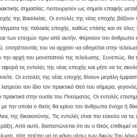
ρακτικής σημασίας: Λειτουργούν ως σημείο επαφής μετα
οχής της Βασιλείας. Οι εντολές της νέας εποχής βάζουν τ
ατάγματα της παλαιάς εποχής, καθώς επίσης και σε όλες 
και των εποχών πριν από αυτήν. Φέρνουν τον άνθρωπο 
ύ, επιτρέποντάς του να αρχίσει να οδηγείται στην τελε
ν την αρχή του μονοπατιού της τελείωσης. Συνεπώς, θα π
φορά τις εντολές της νέας εποχής και μήτε να τις ακολ
ονείτε. Οι εντολές της νέας εποχής δίνουν μεγάλη έμφασ
λατρεύει τον ίδιο τον πρακτικό Θεό του σήμερα, γεγονό
 πρακτικά στην ουσία του Πνεύματος. Οι εντολές επισημ
με την οποία ο Θεός θα κρίνει τον άνθρωπο ένοχο ή δίκ
ος της δικαιοσύνης. Τις εντολές είναι πιο εύκολο να τις
πράξη. Από αυτό, διαπιστώνεται ότι αν ο Θεός επιθυμεί ν
ίωση, τότε πρέπει να το κάνει μέσω των δικών Του λόγων