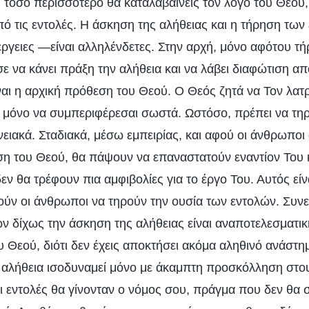
, τόσο περισσότερο θα καταλαβαίνεις τον λόγο του Θεού
ό τις εντολές. Η άσκηση της αλήθειας και η τήρηση των 
έργειες —είναι αλληλένδετες. Στην αρχή, μόνο αφότου 
σε να κάνει πράξη την αλήθεια και να λάβει διαφώτιση απ
ναι η αρχική πρόθεση του Θεού. Ο Θεός ζητά να Τον λατρ
ι μόνο να συμπεριφέρεσαι σωστά. Ωστόσο, πρέπει να τηρε
νειακά. Σταδιακά, μέσω εμπειρίας, και αφού οι άνθρωπο
η του Θεού, θα πάψουν να επαναστατούν εναντίον Του κ
 δεν θα τρέφουν πια αμφιβολίες για το έργο Του. Αυτός εί
ούν οι άνθρωποι να τηρούν την ουσία των εντολών. Συν
ν δίχως την άσκηση της αλήθειας είναι αναποτελεσματική
υ Θεού, διότι δεν έχεις αποκτήσει ακόμα αληθινό ανάστ
 αλήθεια ισοδυναμεί μόνο με άκαμπτη προσκόλληση στο
οι εντολές θα γίνονταν ο νόμος σου, πράγμα που δεν θα