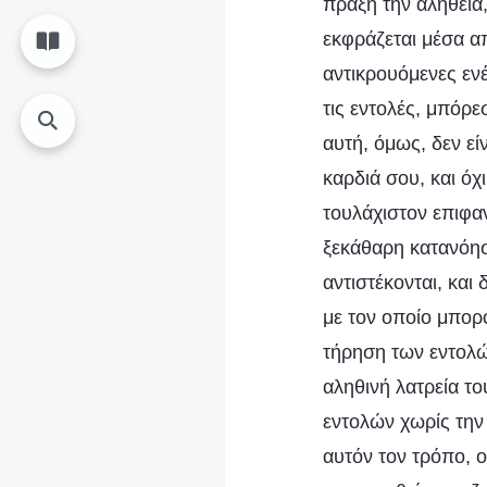
πράξη την αλήθεια
εκφράζεται μέσα απ
αντικρουόμενες εν
τις εντολές, μπόρε
αυτή, όμως, δεν εί
καρδιά σου, και όχ
τουλάχιστον επιφα
ξεκάθαρη κατανόησ
αντιστέκονται, και
με τον οποίο μπορ
τήρηση των εντολώ
αληθινή λατρεία το
εντολών χωρίς την
αυτόν τον τρόπο, 