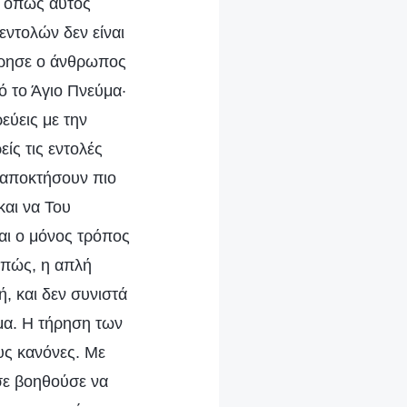
, όπως αυτός
εντολών δεν είναι
τήρησε ο άνθρωπος
ό το Άγιο Πνεύμα·
εύεις με την
ίς τις εντολές
ι αποκτήσουν πιο
αι να Του
ναι ο μόνος τρόπος
επώς, η απλή
, και δεν συνιστά
ημα. Η τήρηση των
υς κανόνες. Με
 σε βοηθούσε να