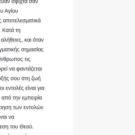
μευαν σφιχτά σαν
ου Αγίου
ς αποτελεσματικά
. Κατά τη
αλήθειες, και όταν
γματικής σημασίας
άνθρωπος τις
ρεί να φαντάζεται
τυξής σου στη ζωή
ι εντολές είναι για
 από την εμπειρία
ήρηση των εντολών
ναι να
θεση του Θεού.