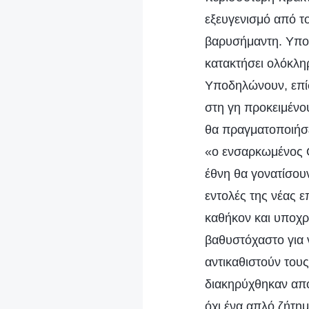
εξευγενισμό από τ
βαρυσήμαντη. Υποδ
κατακτήσει ολόκλη
Υποδηλώνουν, επίσ
στη γη προκειμένο
θα πραγματοποιήσε
«ο ενσαρκωμένος Θε
έθνη θα γονατίσουν
εντολές της νέας ε
καθήκον και υποχ
βαθυστόχαστο για ν
αντικαθιστούν τους
διακηρύχθηκαν από 
όχι ένα απλό ζήτη