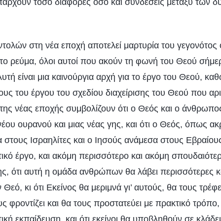
υπάρχουν τόσο διαφορές όσο και συνδέσεις μεταξύ των δ
τολών στη νέα εποχή αποτελεί μαρτυρία του γεγονότος ό
το ρεύμα, όλοι αυτοί που ακούν τη φωνή του Θεού σήμερ
Αυτή είναι μια καινούργια αρχή για το έργο του Θεού, καθ
ους του έργου του σχεδίου διαχείρισης του Θεού που αριθ
 της νέας εποχής συμβολίζουν ότι ο Θεός και ο άνθρωπος
νέου ουρανού και μιας νέας γης, και ότι ο Θεός, όπως α
 στους Ισραηλίτες και ο Ιησούς ανάμεσα στους Εβραίους
ικό έργο, και ακόμη περισσότερο και ακόμη σπουδαιότερ
ης, ότι αυτή η ομάδα ανθρώπων θα λάβει περισσότερες κ
Θεό, κι ότι Εκείνος θα μεριμνά γι’ αυτούς, θα τους τρέφε
υς φροντίζει και θα τους προστατεύει με πρακτικό τρόπο, 
κή εκπαίδευση, και ότι εκείνοι θα υποβληθούν σε κλάδε