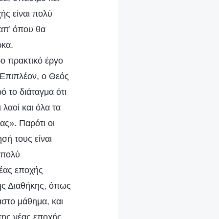
ής είναι πολύ
απ’ όπου θα
ρκα.
ρο πρακτικό έργο
 Επιπλέον, ο Θεός
ό το διάταγμα ότι
 λαοί και όλα τα
ας». Παρότι οι
ησή τους είναι
 πολύ
νέας εποχής
νής Διαθήκης, όπως
αστο μάθημα, και
της νέας εποχής