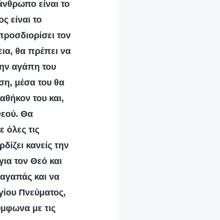
άνθρωπο είναι το
ς είναι το
 προσδιορίσει τον
εια, θα πρέπει να
την αγάπη του
άση, μέσα του θα
αθήκον του και,
Θεού. Θα
ε όλες τις
ρδίζει κανείς την
ια τον Θεό και
 αγαπάς και να
Αγίου Πνεύματος,
ύμφωνα με τις