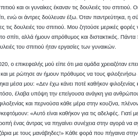
ιτιού και οι γυναίκες έκαναν τις δουλειές του σπιτιού. Ο
ίτι, ενώ οι άντρες δούλευαν έξω. Όταν παντρεύτηκα, η σ
ς τις δουλειές του σπιτιού. Μου ζητούσε μερικές φορές 
το σπίτι, αλλά ήμουν απρόθυμος και διστακτικός. Πάντα 
ουλειές του σπιτιού ήταν εργασίες των γυναικών.
020, ο επικεφαλής μού είπε ότι μια ομάδα χρειαζόταν επ
 και με ρώτησε αν ήμουν πρόθυμος να τους φιλοξενήσω 
ηκα μέσα μου: «Δεν έχω κάνει ποτέ καθήκον φιλοξενίας 
στόσο, έλαβα υπόψη την επείγουσα ανάγκη για ανθρώπο
ιλοξενίας και περνούσα κάθε μέρα στην κουζίνα, πλένον
σκεφτόμουν: «Αυτό είναι καθήκον για τις αδελφές. Γιατί 
ροπή ένας άντρας να πηγαίνει συνέχεια στην αγορά να α
αζάρια με τους μανάβηδες!» Κάθε φορά που πήγαινα στην