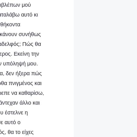
πιβλέπων μού
αταλάβω αυτό κι
καθήκοντα
υ κάνουν συνήθως
ς αδελφός; Πώς θα
ρος. Εκείνη την
ην υπόληψή μου.
ζα, δεν ήξερα πώς
ωθα πνιγμένος και
πρεπε να καθαρίσω,
άντεχαν άλλο και
υ έστελνε η
θε αυτό ο
ς, θα το είχες