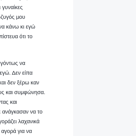
ι γυναίκες
ύζυγός μου
να κάνω κι εγώ
πίστευα ότι το
ειγόντως να
εγώ. Δεν είπα
και δεν ξέρω καν
υς και συμφώνησα.
τας και
με ανάγκασαν να το
γοράζει λαχανικά
 αγορά για να