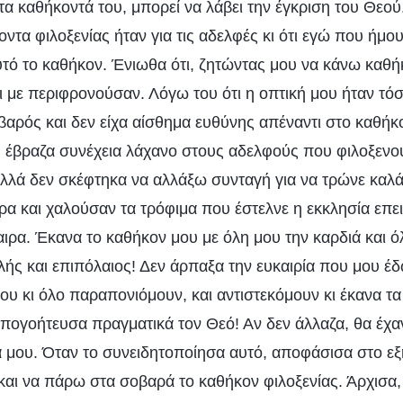
τα καθήκοντά του, μπορεί να λάβει την έγκριση του Θε
οντα φιλοξενίας ήταν για τις αδελφές κι ότι εγώ που ήμο
τό το καθήκον. Ένιωθα ότι, ζητώντας μου να κάνω καθήκ
ι με περιφρονούσαν. Λόγω του ότι η οπτική μου ήταν τόσ
αρός και δεν είχα αίσθημα ευθύνης απέναντι στο καθήκο
ή έβραζα συνέχεια λάχανο στους αδελφούς που φιλοξενού
αλλά δεν σκέφτηκα να αλλάξω συνταγή για να τρώνε καλά 
ρα και χαλούσαν τα τρόφιμα που έστελνε η εκκλησία επει
αιρα. Έκανα το καθήκον μου με όλη μου την καρδιά και ό
ς και επιπόλαιος! Δεν άρπαξα την ευκαιρία που μου έδ
υ κι όλο παραπονιόμουν, και αντιστεκόμουν κι έκανα τα
πογοήτευσα πραγματικά τον Θεό! Αν δεν άλλαζα, θα έχαν
 μου. Όταν το συνειδητοποίησα αυτό, αποφάσισα στο ε
και να πάρω στα σοβαρά το καθήκον φιλοξενίας. Άρχισα,