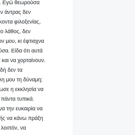
ού. Εγώ θεωρούσα
υν άντρας δεν
οντα φιλοξενίας,
ο λάθος, δεν
ν μου, κι έφτιαχνα
σα. Είδα ότι αυτά
και να χορταίνουν.
δή δεν τα
λη μου τη δύναμη;
ωσε η εκκλησία να
 πάντα τυπικά.
α την ευκαιρία να
ξής να κάνω πράξη
 λοιπόν, να