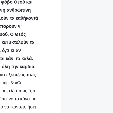
ι φόβο Θεού και
θινή ανθρώπινη
ούν τα καθήκοντά
μπορούν ν’
Θεού. Ο Θεός
και εκτελούν τα
ό,τι κι αν
ι κάν’ το καλά.
 όλη την καρδιά,
 να εξετάζεις πώς
 τόμ. 3: «Οι
εού, είδα πως ό,τι
πει να το κάνει με
το να ικανοποιήσει