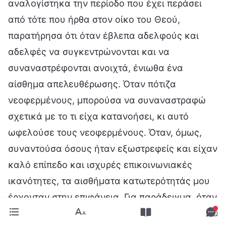
αναλογίστηκα την περίοδο που έχει περάσει
από τότε που ήρθα στον οίκο του Θεού,
παρατήρησα ότι όταν έβλεπα αδελφούς και
αδελφές να συγκεντρώνονται και να
συναναστρέφονται ανοιχτά, ένιωθα ένα
αίσθημα απελευθέρωσης. Όταν πότιζα
νεοφερμένους, μπορούσα να συναναστραφώ
σχετικά με το τι είχα κατανοήσει, κι αυτό
ωφελούσε τους νεοφερμένους. Όταν, όμως,
συναντούσα όσους ήταν εξωστρεφείς και είχαν
καλό επίπεδο και ισχυρές επικοινωνιακές
ικανότητες, τα αισθήματα κατωτερότητάς μου
έρχονταν στην επιφάνεια. Για παράδειγμα, όταν
πήγαινα σε συναθροίσεις με τη Γουάνγκ Λου, κι