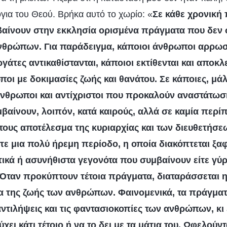
για του Θεού. Βρήκα αυτό το χωρίο: «
Σε κάθε χρονική 
βαίνουν στην εκκλησία ορισμένα πράγματα που δεν
ανθρώπων. Για παράδειγμα, κάποιοι άνθρωποι αρρωσ
γάτες αντικαθίστανται, κάποιοι εκτίθενται και αποκλ
ποι με δοκιμασίες ζωής και θανάτου. Σε κάποιες, μάλ
νθρωποι και αντίχριστοι που προκαλούν αναστάτωση
μβαίνουν, λοιπόν, κατά καιρούς, αλλά σε καμία περί
α τους αποτέλεσμα της κυριαρχίας και των διευθετήσε
τε μια πολύ ήρεμη περίοδο, η οποία διακόπτεται ξα
ικά ή ασυνήθιστα γεγονότα που συμβαίνουν είτε γύρ
. Όταν προκύπτουν τέτοια πράγματα, διαταράσσεται η
τα της ζωής των ανθρώπων. Φαινομενικά, τα πράγματ
ντιλήψεις και τις φαντασιοκοπίες των ανθρώπων, κι έ
ύχει κάτι τέτοιο ή να το δει με τα μάτια του. Ωφελούντ