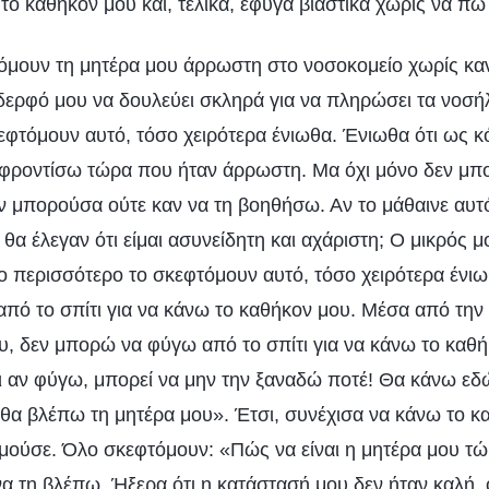
το καθήκον μου και, τελικά, έφυγα βιαστικά χωρίς να πω 
όμουν τη μητέρα μου άρρωστη στο νοσοκομείο χωρίς κα
 αδερφό μου να δουλεύει σκληρά για να πληρώσει τα νοσή
εφτόμουν αυτό, τόσο χειρότερα ένιωθα. Ένιωθα ότι ως κ
 τη φροντίσω τώρα που ήταν άρρωστη. Μα όχι μόνο δεν μπ
ν μπορούσα ούτε καν να τη βοηθήσω. Αν το μάθαινε αυτό
ν θα έλεγαν ότι είμαι ασυνείδητη και αχάριστη; Ο μικρός
 περισσότερο το σκεφτόμουν αυτό, τόσο χειρότερα ένιω
πό το σπίτι για να κάνω το καθήκον μου. Μέσα από την 
υ, δεν μπορώ να φύγω από το σπίτι για να κάνω το καθή
 κι αν φύγω, μπορεί να μην την ξαναδώ ποτέ! Θα κάνω ε
 θα βλέπω τη μητέρα μου». Έτσι, συνέχισα να κάνω το κ
μούσε. Όλο σκεφτόμουν: «Πώς να είναι η μητέρα μου τ
να τη βλέπω. Ήξερα ότι η κατάστασή μου δεν ήταν καλή,