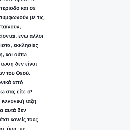
περίοδο και σε
 συμφωνούν με τις
ταίνουν,
είονται, ενώ άλλοι
ιστα, εκκλησίες
, και ούτω
πτωση δεν είναι
ων του Θεού.
φνικά από
ω σας είτε σ’
 κανονική τάξη
α αυτά δεν
τσι κανείς τους
αι, άρα, με