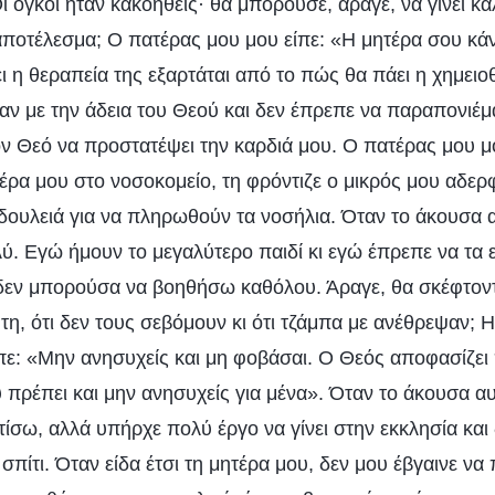
Οι όγκοι ήταν κακοήθεις· θα μπορούσε, άραγε, να γίνει κα
 αποτέλεσμα; Ο πατέρας μου μου είπε: «Η μητέρα σου κάν
ει η θεραπεία της εξαρτάται από το πώς θα πάει η χημει
ταν με την άδεια του Θεού και δεν έπρεπε να παραπονιέμ
 Θεό να προστατέψει την καρδιά μου. Ο πατέρας μου μ
έρα μου στο νοσοκομείο, τη φρόντιζε ο μικρός μου αδερ
 δουλειά για να πληρωθούν τα νοσήλια. Όταν το άκουσα 
. Εγώ ήμουν το μεγαλύτερο παιδί κι εγώ έπρεπε να τα ε
δεν μπορούσα να βοηθήσω καθόλου. Άραγε, θα σκέφτοντ
τη, ότι δεν τους σεβόμουν κι ότι τζάμπα με ανέθρεψαν; 
πε: «Μην ανησυχείς και μη φοβάσαι. Ο Θεός αποφασίζει
 πρέπει και μην ανησυχείς για μένα». Όταν το άκουσα αυ
ντίσω, αλλά υπήρχε πολύ έργο να γίνει στην εκκλησία κα
σπίτι. Όταν είδα έτσι τη μητέρα μου, δεν μου έβγαινε να