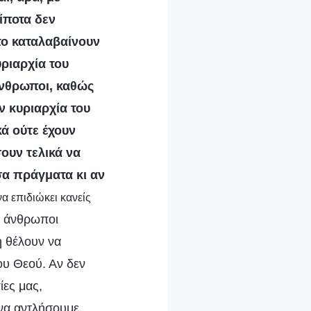
ίποτα δεν
το καταλαβαίνουν
υριαρχία του
άνθρωποι, καθώς
ν κυριαρχία του
ά ούτε έχουν
σουν τελικά να
σα πράγματα κι αν
να επιδιώκει κανείς
ι άνθρωποι
η θέλουν να
ου Θεού. Αν δεν
ίες μας,
 να αντλήσουμε