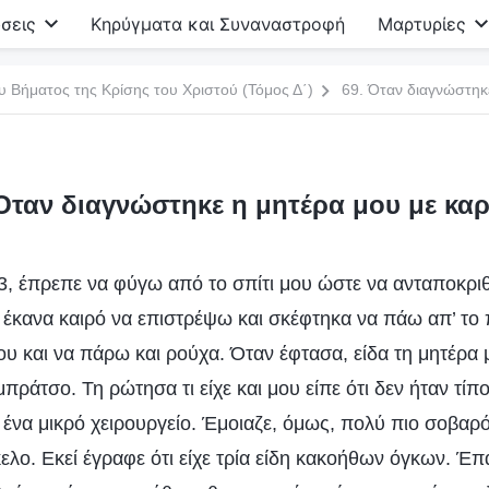
σεις
Κηρύγματα και Συναναστροφή
Μαρτυρίες
υ Βήματος της Κρίσης του Χριστού (Τόμος Δ΄)
69. Όταν διαγνώστηκ
 Όταν διαγνώστηκε η μητέρα μου με καρ
23, έπρεπε να φύγω από το σπίτι μου ώστε να ανταποκρι
 έκανα καιρό να επιστρέψω και σκέφτηκα να πάω απ’ το 
ου και να πάρω και ρούχα. Όταν έφτασα, είδα τη μητέρα
πράτσο. Τη ρώτησα τι είχε και μου είπε ότι δεν ήταν τίπ
 ένα μικρό χειρουργείο. Έμοιαζε, όμως, πολύ πιο σοβαρ
κελο. Εκεί έγραφε ότι είχε τρία είδη κακοήθων όγκων. Έ