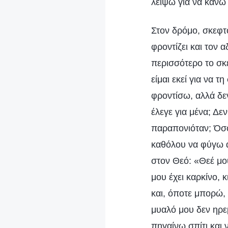
λείψω για να κάνω 
Στον δρόμο, σκεφτ
φροντίζει και τον
περισσότερο το σκ
είμαι εκεί για να
φροντίσω, αλλά δε
έλεγε για μένα; Δε
παραπονιόταν; Όσο
καθόλου να φύγω α
στον Θεό: «Θεέ μο
μου έχει καρκίνο,
και, όποτε μπορώ,
μυαλό μου δεν ηρε
πηγαίνω σπίτι και 