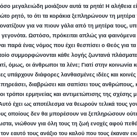
Πόσο μεγαλειώδη μοιάζουν αυτά τα ρητά! Η αλήθεια ε
ώτο ρητό, το ότι τα κοράκια ξεπληρώνουν τη μητέρα 
 γονατίζουν για να πιουν γάλα από τη μητέρα τους, υ
ι γεγονότα. Ωστόσο, πρόκειται απλώς για φαινόμενα
ίναι παρά ένας νόμος που έχει θεσπίσει ο Θεός για τ
οποίο συμμορφώνονται κάθε λογής ζωντανά πλάσματα,
τί, όμως, οι άνθρωποι τα λένε; Γιατί στην κοινωνία κ
ς υπάρχουν διάφορες λανθασμένες ιδέες και κοινές 
πηρεάσει, διαβρώσει και σαπίσει τους ανθρώπους, κ
οι τρόποι ερμηνείας και αντιμετώπισης της σχέσης 
 Αυτό έχει ως αποτέλεσμα να θεωρούν τελικά τους γο
τους οποίους δεν θα μπορέσουν να ξεπληρώσουν ούτε
λιστα, νιώθουν για όλη τους τη ζωή ενοχές αφού πεθά
τον εαυτό τους ανάξιο του καλού που τους έκαναν εκε