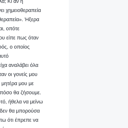
λά; Κι αν η
ει χημειοθεραπεία
οθεραπεία». Ήξερα
αι, οπότε
ου είπε πως όταν
φός, ο οποίος
αυτό
ίχα αναλάβει όλα
αν οι γονείς μου
Η μητέρα μου με
 πόσο θα ζήσουμε.
τό, ήθελα να μείνω
ι δεν θα μπορούσα
 πω ότι έπρεπε να