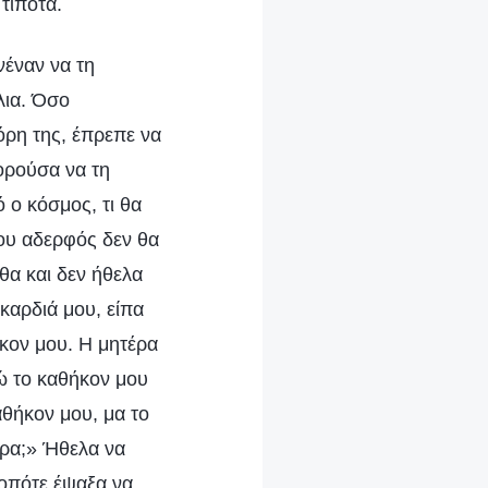
τίποτα.
νέναν να τη
λια. Όσο
όρη της, έπρεπε να
ορούσα να τη
 ο κόσμος, τι θα
 μου αδερφός δεν θα
θα και δεν ήθελα
καρδιά μου, είπα
κον μου. Η μητέρα
δώ το καθήκον μου
αθήκον μου, μα το
ώρα;» Ήθελα να
 οπότε έψαξα να