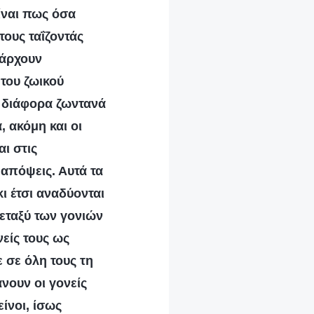
ίναι πως όσα
τους ταΐζοντάς
πάρχουν
 του ζωικού
α διάφορα ζωντανά
 ακόμη και οι
αι στις
απόψεις. Αυτά τα
ι έτσι αναδύονται
μεταξύ των γονιών
νείς τους ως
 σε όλη τους τη
νουν οι γονείς
ίνοι, ίσως