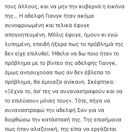
τους άλλους, και να μην την κυβερνά η εικόνα
της… Η αδελφή Γιανγκ ήταν ακόμα
συνοφρυωμένη και τελικά έφυγε
απογοητευμένη. Μόλις έφυγε, ήμουν κι εγώ
λυπημένη, επειδή ήξερα πως το πρόβλημά της
δεν είχε επιλυθεί. Ήθελα να δω ποιο ήταν το
πρόβλημα με το βίντεο της αδελφής Γιανγκ,
όμως ανησυχούσα πως αν δεν έβλεπα το
πρόβλημα, θα έμοιαζα ανίκανη. Σκέφτηκα:
«Ξέχνα το, άσ’ τες να συναναστραφούν και να
το επιλύσουν μόνες τους». Τότε, πήγα να
συναναστραφώ την αδελφή Σαν για να
διορθώσω την κατάστασή της. Της επισήμανα
πως ήταν αλαζονική, της είπα να εργάζεται