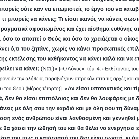
μπορείς ούτε καν να επωμιστείς το έργο του να κατα
τι μπορείς να κάνεις; Τι είσαι ικανός να κάνεις σωστ
ραγματικά αφοσιωμένος και έχει αίσθημα ευθύνης α
, όσο το απαιτεί ο Θεός και όσο το χρειάζεται ο οίκο
ει ό,τι του ζητάνε, χωρίς να κάνει προσωπικές επιλ
 της εκτέλεσης του καθήκοντος να κάνει καλά και να 
είλει να κάνει;
(Ναι.)»
[«Ο Λόγος», τόμ. 4: «Εκθέτοντας του
φρονούν την αλήθεια, παραβιάζουν απροκάλυπτα τις αρχές και α
. «
Αν είσαι υποτακτικός και τί
ου του Θεού (Μέρος τέταρτο)]
ά, δεν θα είσαι επιπόλαιος και δεν θα λουφάρεις με 
κάνεις με όλη σου την καρδιά και με όλη σου τη δύνα
αση ενός ανθρώπου είναι λανθασμένη και γεννηθεί 
ε θα χάσει την ώθησή του και θα θέλει να ενεργήσει 
μέσα του πως η κατάστασή του δεν είναι σωστή, κι όμ