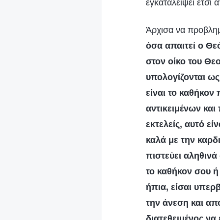
εγκαταλείψει έτσι 
Άρχισα να προβλημα
όσα απαιτεί ο Θε
στον οίκο του Θε
υπολογίζονται ως
είναι το καθήκον
αντικειμένων και 
εκτελείς, αυτό εί
καλά με την καρδ
πιστεύει αληθινά
το καθήκον σου ή
ήπια, είσαι υπερ
την άνεση και απ
διατεθειμένος να 