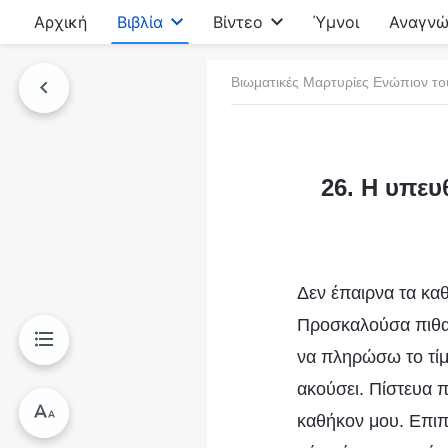
Αρχική
Βιβλία
Βίντεο
Ύμνοι
Αναγνώ
Βιωματικές Μαρτυρίες Ενώπιον το
τό το βιβλίο
26. Η υπευ
Δεν έπαιρνα τα κα
Προσκαλούσα πιθαν
να πληρώσω το τίμ
ακούσει. Πίστευα
καθήκον μου. Επιπ