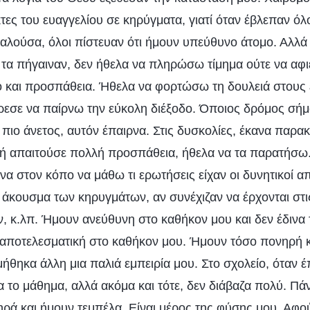
τες του ευαγγελίου σε κηρύγματα, γιατί όταν έβλεπαν ό
ούσα, όλοι πίστευαν ότι ήμουν υπεύθυνο άτομο. Αλλά 
τα πήγαιναν, δεν ήθελα να πληρώσω τίμημα ούτε να α
 και προσπάθεια. Ήθελα να φορτώσω τη δουλειά στους 
ρεσε να παίρνω την εύκολη διέξοδο. Όποιος δρόμος σήμα
 πιο άνετος, αυτόν έπαιρνα. Στις δυσκολίες, έκανα παρακ
 ή απαιτούσε πολλή προσπάθεια, ήθελα να τα παρατήσω
να στον κόπο να μάθω τι ερωτήσεις είχαν οι δυνητικοί α
 άκουσμα των κηρυγμάτων, αν συνέχιζαν να έρχονται στι
παν, κ.λπ. Ήμουν ανεύθυνη στο καθήκον μου και δεν έδινα 
 αποτελεσματική στο καθήκον μου. Ήμουν τόσο πονηρή κα
ήθηκα άλλη μια παλιά εμπειρία μου. Στο σχολείο, όταν 
α το μάθημα, αλλά ακόμα και τότε, δεν διάβαζα πολύ. Πά
ηρά και ήμουν τεμπέλα. Είναι μέρος της φύσης μου. Αφο