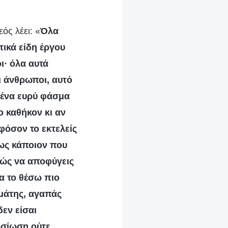
ός λέει: «
Όλα
τικά είδη έργου
ι· όλα αυτά
ι άνθρωποι, αυτό
 ένα ευρύ φάσμα
ο καθήκον κι αν
Εφόσον το εκτελείς
 ως κάποιον που
ρκώς να αποφύγεις
να το θέσω πιο
αμάτης, αγαπάς
δεν είσαι
φοσίωση ούτε