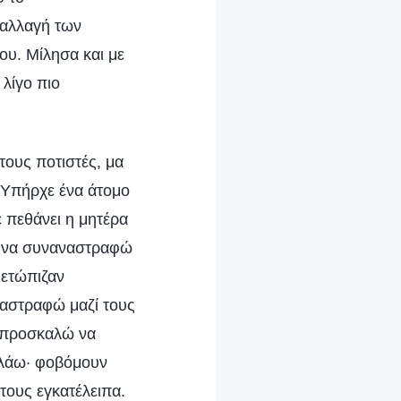
 αλλαγή των
ου. Μίλησα και με
 λίγο πιο
τους ποτιστές, μα
. Υπήρχε ένα άτομο
ε πεθάνει η μητέρα
ώς να συναναστραφώ
μετώπιζαν
ναστραφώ μαζί τους
ς προσκαλώ να
ιλάω· φοβόμουν
τους εγκατέλειπα.