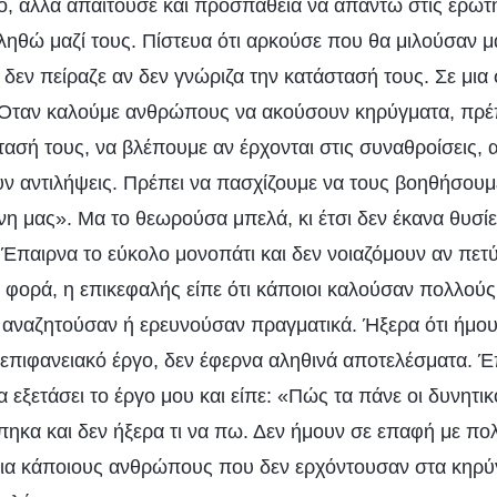
ο, αλλά απαιτούσε και προσπάθεια να απαντώ στις ερωτή
ηθώ μαζί τους. Πίστευα ότι αρκούσε που θα μιλούσαν μα
ι δεν πείραζε αν δεν γνώριζα την κατάστασή τους. Σε μια
«Όταν καλούμε ανθρώπους να ακούσουν κηρύγματα, πρέ
τασή τους, να βλέπουμε αν έρχονται στις συναθροίσεις, 
χουν αντιλήψεις. Πρέπει να πασχίζουμε να τους βοηθήσου
ύνη μας». Μα το θεωρούσα μπελά, κι έτσι δεν έκανα θυσί
 Έπαιρνα το εύκολο μονοπάτι και δεν νοιαζόμουν αν πετ
 φορά, η επικεφαλής είπε ότι κάποιοι καλούσαν πολλούς
ν αναζητούσαν ή ερευνούσαν πραγματικά. Ήξερα ότι ήμου
 επιφανειακό έργο, δεν έφερνα αληθινά αποτελέσματα. Έπ
 εξετάσει το έργο μου και είπε: «Πώς τα πάνε οι δυνητικ
ηκα και δεν ήξερα τι να πω. Δεν ήμουν σε επαφή με πολ
 για κάποιους ανθρώπους που δεν ερχόντουσαν στα κηρύγ