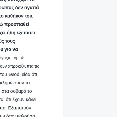
νθρωπος δεν αγαπά
το καθήκον του,
ενώ προσπαθεί
ει ήδη εξετάσει
ύς τους
υ για να
γος», τόμ. 4:
ζουν απροκάλυπτα τις
 του Θεού, είδα ότι
λοκληρώσουν το
ν στα σοβαρά το
ι ότι έχουν κάνει
ματα. Εξαπατούν
ουν όταν καλούσα