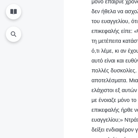
μόνο έπαιρνε χρόν
δεν ήθελα να ασχολ
του ευαγγελίου, ότ
επικεφαλής είπε: 
τη μετέπειτα κατάσ
ό,τι λέμε, κι αν έ
αυτό είναι και ευθ
πολλές δυσκολίες.
αποτελέσματα. Μια
ελάχιστοι εξ αυτώ
με ένοιαζε μόνο το
επικεφαλής ήρθε να
ευαγγελίου;» Ντράπ
δείξει ενδιαφέρον