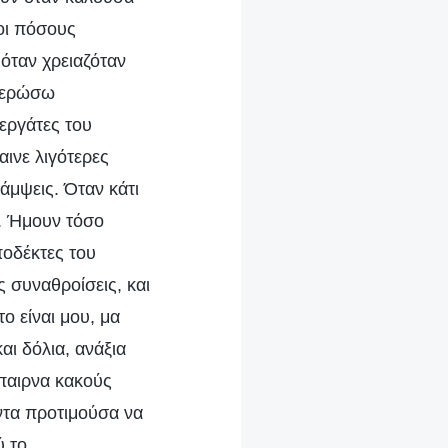
λοι πόσους
όταν χρειαζόταν
φιερώσω
εργάτες του
ινε λιγότερες
άμψεις. Όταν κάτι
. Ήμουν τόσο
ποδέκτες του
ς συναθροίσεις, και
το είναι μου, μα
ι δόλια, ανάξια
έπαιρνα κακούς
ντα προτιμούσα να
ύ το