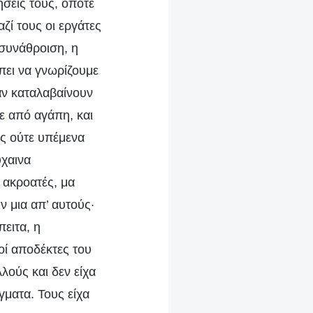
σεις τους, οπότε
ζί τους οι εργάτες
 συνάθροιση, η
πει να γνωρίζουμε
αν καταλαβαίνουν
με από αγάπη, και
ες ούτε υπέμενα
ύχαινα
 ακροατές, μα
ν μια απ’ αυτούς·
ειτα, η
οί αποδέκτες του
λούς και δεν είχα
ματα. Τους είχα