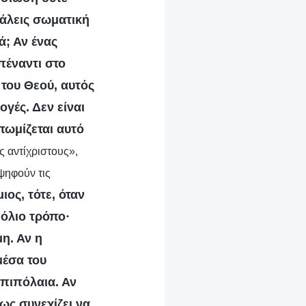
βάλεις σωματική
ά; Αν ένας
πέναντι στο
ς του Θεού, αυτός
ογές. Δεν είναι
επωμίζεται αυτό
ς αντίχριστους»,
ψηφούν τις
μιος, τότε, όταν
δόλιο τρόπο·
μη. Αν η
μέσα του
επιπόλαια. Αν
ως συνεχίζει να