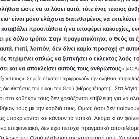
αλήθεια ώστε να το λύσει αυτό, τότε ένας τέτοιος ά
ια· είναι μόνο ελάχιστα διατεθειμένος να εκτελέσει 
α καταβάλει προσπάθεια ή να υποφέρει κακουχίες, 
ι με δόλιο τρόπο. Στην πραγματικότητα, ο Θεός τα έχ
αυτά. Γιατί, λοιπόν, δεν δίνει καμία προσοχή σ’ αυτο
ς περιμένει απλώς να ξυπνήσει ο εκλεκτός λαός Το
έσει και να αποκλείσει αυτούς τους ανθρώπους
»
[«Ο Λό
τίχριστους», Σημείο δέκατο: Περιφρονούν την αλήθεια, παραβιά
. Στα λόγια
ς διευθετήσεις του οίκου του Θεού (Μέρος τέταρτο)]
οι στο καθήκον τους δεν χρειάζονται επίβλεψη για να ο
αθήκον τους με την καρδιά τους. Όμως όσοι δεν παίρνου
 υποκρίνονται και κάνουν τα τυπικά. Ακόμα κι αν φαίνετα
όνο επιφανειακό, δεν έχει πετύχει πραγματικά αποτελέσ
α λόγια του Θεού εξέθεσαν την κατάστασή μου. Χαιρόμ