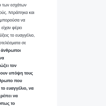
γο των εσχάτων
ούς. Ντράπηκα και
ν μπορούσα να
 είχαν φέρει
ξεις το ευαγγέλιο,
οτελέσματα σε
ι άνθρωποι
να
ώζει τον
νουν υπόψη τους
νθρωπο που
 το ευαγγέλιο, να
πρέπει να
όπως το