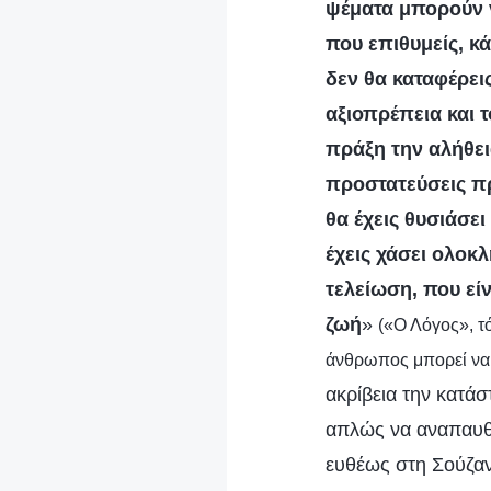
ψέματα μπορούν ν
που επιθυμείς, κ
δεν θα καταφέρει
αξιοπρέπεια και τ
πράξη την αλήθει
προστατεύσεις πρ
θα έχεις θυσιάσει
έχεις χάσει ολοκ
τελείωση, που εί
ζωή
»
(«Ο Λόγος», τ
άνθρωπος μπορεί να 
ακρίβεια την κατά
απλώς να αναπαυθώ
ευθέως στη Σούζαν