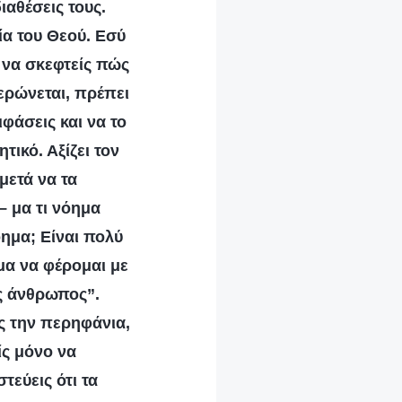
ιαθέσεις τους.
ία του Θεού. Εσύ
 να σκεφτείς πώς
νερώνεται, πρέπει
φάσεις και να το
τικό. Αξίζει τον
 μετά να τα
– μα τι νόημα
όημα; Είναι πολύ
ημα να φέρομαι με
ος άνθρωπος”.
ις την περηφάνια,
ίς μόνο να
τεύεις ότι τα