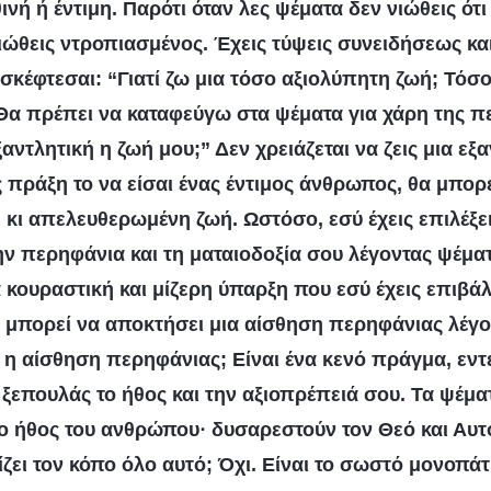
νή ή έντιμη. Παρότι όταν λες ψέματα δεν νιώθεις ότι έ
ιώθεις ντροπιασμένος. Έχεις τύψεις συνειδήσεως κα
 σκέφτεσαι: “Γιατί ζω μια τόσο αξιολύπητη ζωή; Τόσο
 Θα πρέπει να καταφεύγω στα ψέματα για χάρη της π
εξαντλητική η ζωή μου;” Δεν χρειάζεται να ζεις μια εξ
 πράξη το να είσαι ένας έντιμος άνθρωπος, θα μπορεί
 κι απελευθερωμένη ζωή. Ωστόσο, εσύ έχεις επιλέξε
ν περηφάνια και τη ματαιοδοξία σου λέγοντας ψέμα
α κουραστική και μίζερη ύπαρξη που εσύ έχεις επιβά
 μπορεί να αποκτήσει μια αίσθηση περηφάνιας λέγο
τή η αίσθηση περηφάνιας; Είναι ένα κενό πράγμα, εν
 ξεπουλάς το ήθος και την αξιοπρέπειά σου. Τα ψέμα
το ήθος του ανθρώπου· δυσαρεστούν τον Θεό και Αυτ
ζει τον κόπο όλο αυτό; Όχι. Είναι το σωστό μονοπάτι;