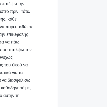
ροστατέψω την
επτό πριν. Τότε,
σης, κάθε
α να παρευρεθώ σε
στην επικεφαλής
ύσα να πάω.
α προστατέψω την
συνεχώς
ις του Θεού να
ατικά για τα
α να διασφαλίσω
, καθοδήγησέ με,
ό αυτήν τη