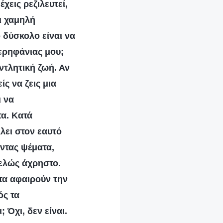
χεις ρεζιλευτεί,
ι χαμηλή
 δύσκολο είναι να
ερηφάνιας μου;
αντλητική ζωή. Αν
ς να ζεις μια
ι να
τα. Κατά
λλει στον εαυτό
ντας ψέματα,
τελώς άχρηστο.
τα αφαιρούν την
ός τα
 Όχι, δεν είναι.