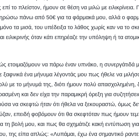
επί το πλείστον, ήμουν σε θέση να μιλώ με ειλικρίνεια. 
ληρώσω πάνω από 50€ για τα φάρμακά μου, αλλά ο φαρμ
μόνο τα μισά, του υπέδειξα το λάθος χωρίς καν να το σ
αι ειλικρινής όταν κάτι επηρέαζε την υπόληψη ή τα ατομι
ώς ετοιμαζόμουν να πάρω έναν υπνάκο, η συνεργάτιδά 
λε ξαφνικά ένα μήνυμα λέγοντάς μου πως ήθελε να μιλήσο
λύ με το μήνυμά της, διότι ήμουν πολύ απασχολημένη, δ
ασμένη και δεν είχα την παραμικρή όρεξη για συζητήσει
ύσα να σκεφτώ ήταν ότι ήθελα να ξεκουραστώ, όμως δε
ζαν, επειδή φοβόμουν ότι θα σκεφτόταν πως ήμουν τεμ
α τη βολή μου, και πως θα σχημάτιζε κακή εντύπωση για 
μου, της είπα απλώς: «Λυπάμαι, έχω ένα σημαντικό ραντε