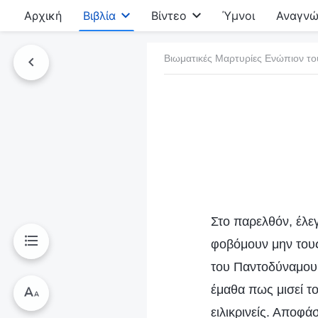
Αρχική
Βιβλία
Βίντεο
Ύμνοι
Αναγνώ
Βιωματικές Μαρτυρίες Ενώπιον το
τό το βιβλίο
Στο παρελθόν, έλε
φοβόμουν μην τους
του Παντοδύναμου 
έμαθα πως μισεί το
ειλικρινείς. Αποφά