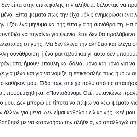
ς δεν είπα στην επικεφαλής την αλήθεια, θέλοντας να π
α μένα. Είπα ψέματα πως την είχα μόλις ενημερώσει ένα λ
ν Τζόυ ένα μήνυμα και της είπα για τη συνάθροιση. Επί
υνήθιζα να πηγαίνω για ψώνια, έτσι δεν θα προλάβαιν
ελευταίας στιγμής. Μα δεν έλεγα την αλήθεια και έλεγα 
άλλη συνάθροιση ή ένα ραντεβού και γι’ αυτό δεν μπορο
ράγματα, ήμουν ύπουλη και δόλια, μόνο και μόνο για ν
χε για μένα και για να νομίζει η επικεφαλής πως ήμουν 
ο καθήκον μου. Είδα πως απείχα πολύ από τις απαιτήσε
Έτσι, προσευχήθηκα: «Παντοδύναμε Θεέ, μετανιώνω πραγμ
λο μου. Δεν μπορώ με τίποτα να πάψω να λέω ψέματα γι
ν άλλων για μένα. Δεν είμαι καθόλου ειλικρινής. Θεέ μου
βοήθησέ με να κατανοήσω την αλήθεια, να απαλλαγώ απ