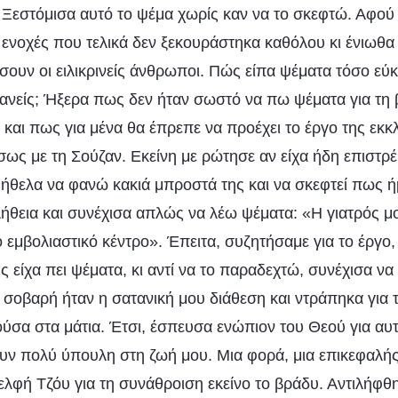
 Ξεστόμισα αυτό το ψέμα χωρίς καν να το σκεφτώ. Αφού
 ενοχές που τελικά δεν ξεκουράστηκα καθόλου κι ένιωθα
σουν οι ειλικρινείς άνθρωποι. Πώς είπα ψέματα τόσο εύ
 κανείς; Ήξερα πως δεν ήταν σωστό να πω ψέματα για τη
και πως για μένα θα έπρεπε να προέχει το έργο της εκκ
ως με τη Σούζαν. Εκείνη με ρώτησε αν είχα ήδη επιστρέ
 ήθελα να φανώ κακιά μπροστά της και να σκεφτεί πως ή
αλήθεια και συνέχισα απλώς να λέω ψέματα: «Η γιατρός μ
 εμβολιαστικό κέντρο». Έπειτα, συζητήσαμε για το έργο
 είχα πει ψέματα, κι αντί να το παραδεχτώ, συνέχισα να
σοβαρή ήταν η σατανική μου διάθεση και ντράπηκα για τ
ούσα στα μάτια. Έτσι, έσπευσα ενώπιον του Θεού για αυτο
ν πολύ ύπουλη στη ζωή μου. Μια φορά, μια επικεφαλής
ελφή Τζόυ για τη συνάθροιση εκείνο το βράδυ. Αντιλήφθ