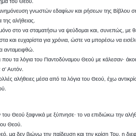
ημα του Θεού.
μνημόνευση γνωστών εδαφίων και ρήσεων της Βίβλου σή
 της αλήθειας.
όνο στο να σταματήσω να ψεύδομαι και, συνεπώς, με θ
α και ευχαρίστα για χρόνια, ώστε να μπορέσω να εισέλ
α ανταμειφθώ.
ι που τα λόγια του Παντοδύναμου Θεού με κάλεσαν· άκ
 σ’ Αυτόν.
λλές αλήθειες μέσα από τα λόγια του Θεού, έχω αντικρί
ού.
 του Θεού ξαφνικά με ξύπνησε· το να επιδιώκω την αλήθ
του Θεού.
εό, μα δεν βιώνω την παίδευση και την κρίση Του, η δι