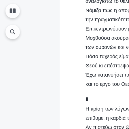
αναλογιστώ το θέλ
Νόμιζα πως η απο
την πραγματικότητα
Επικεντρωνόμουν μ
Μοχθούσα ακούραστ
των ουρανών και ν
Πόσο τυχερός είμα
Θεού κι επέστρεψα
Έχω κατανοήσει πο
και το έργο του Θε
Ⅱ
Η κρίση των λόγων
επιθυμεί η καρδιά 
Αν πιστεύω στον Θ