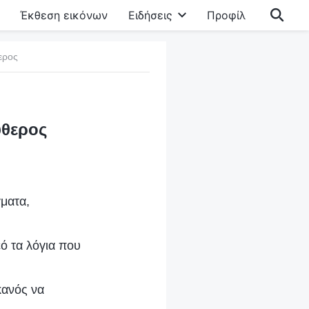
Έκθεση εικόνων
Ειδήσεις
Προφίλ
ερος
ύθερος
γματα,
ό τα λόγια που
κανός να