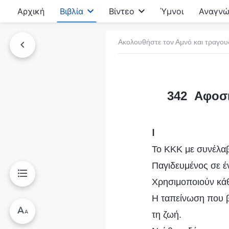
Αρχική
Βιβλία
Βίντεο
Ύμνοι
Αναγνώ
Ακολουθήστε τον Αμνό και τραγου
τό το βιβλίο
342 Αφοσι
Ⅰ
Το ΚΚΚ με συνέλαβε
Παγιδευμένος σε έ
Χρησιμοποιούν κάθ
Η ταπείνωση που β
τη ζωή.