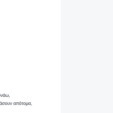
ονάω,
σπάσουν απότομα,