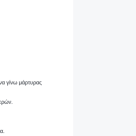
να γίνω μάρτυρας
ερών.
α.