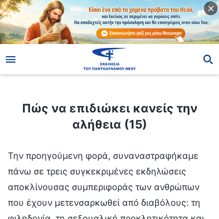
ίο
Πώς να επιδιώκει κανείς την αλήθεια (15)
Πώς να επιδιώκει κανείς την
αλήθεια (15)
Την προηγούμενη φορά, συναναστραφήκαμε πάνω σε τρεις συγκεκριμένες εκδηλώσεις αποκλίνουσας συμπεριφοράς των ανθρώπων που έχουν μετενσαρκωθεί από διαβόλους: τη φιληδονία, τη σεξουαλική προκλητικότητα και την ακολασία· με άλλα λόγια, πάνω στις αποκλίνουσες εκδηλώσεις που έχουν οι άνθρωποι ως προς τη σεξουαλική επιθυμία. Το κύριο πρόβλημα των ανθρώπων αυτών είναι ότι η στάση τους απέναντι στη σεξουαλική επιθυμία είναι ιδιαίτερα έκλυτη· παραβαίνουν τα όρια της συνείδησης και της λογικής της κανονικής ανθρώπινης φύσης και δεν συγκρατούν ούτε ελέγχουν τις σεξουαλικές τους επιθυμίες σε καμία περίσταση, αλλά αντιθέτως τις αφήνουν ανεξέλεγκτες. Υπάρχει και μια μερίδα ανθρώπων που είναι ιδιαίτερα έκλυτοι· με άλλα λόγια, βασιζόμενοι στο ότι είναι έκλυτοι, γίνονται αδίστακτοι, πηγαίνοντας από το κακό στο χειρότερο. Μάλιστα, κάποιοι από αυτούς ψάχνουν να βρουν και μηχανεύονται κάθε λογής ευκαιρίες για να ικανοποιήσουν τις σεξουαλικές τους επιθυμίες ενώ κηρύττουν το ευαγγέλιο. Κηρύττουν το ευαγγέλιο ειδικά σε άτομα του αντίθετου φύλου και, μόλις βρουν έναν κατάλληλο στόχο, εξαπολύουν την επίθεσή τους, χρησιμοποιώντας διάφορες μεθόδους και μέσα, προκειμένου να τον δελεάσουν για να τσιμπήσει το δόλωμα, ενώ προβαίνουν ακόμη και σε ποταπά τεχνάσματα για να πετύχουν τους σκοπούς τους. Αυτοί οι άνθρωποι, ενώ κηρύττουν το ευαγγέλιο, όχι μόνο συμπεριφέρονται κατ’ αυτόν τον τρόπο, αλλά κάνουν και πράγματα που ντροπιάζουν σε μεγάλο βαθμό το όνομα του Θεού. Δεν κάνουν μόνο λάγνες σκέψεις, αλλά εκμεταλλεύονται και την ευκαιρία του κηρύγματος του ευαγγελίου ως πρόφαση για να ικανοποιήσουν τις σεξουαλικές τους επιθυμίες. Επιπλέον, κάνουν το ίδιο λάθος ξανά και ξανά, επαναλαμβάνοντας τα ίδια πράγματα σε ανθρώπους διαφορετικών ηλικιών και περιστάσεων. Πείτε Μου, όταν ανακαλύπτονται τέτοιοι άνθρωποι, πώς θα πρέπει να αντιμετωπίζονται; Θα πρέπει να τους επιτρέπεται να συνεχίσουν να κάνουν το καθήκον του κηρύγματος του ευαγγελίου ή θα πρέπει να απομακρύνονται και να παύουν να κάνουν αυτό το καθήκον; (Θα πρέπει να απομακρύνονται.) Είναι κρίμα να απομακρυνθούν; Κι αν μπορούσαν να κερδίσουν άλλον έναν άνθρωπο; (Αν παραμείνουν και τους επιτραπεί να συνεχίσουν να κηρύττουν το ευαγγέλιο, οι συνέπειες θα είναι ακόμα πιο σοβαρές. Άπαξ και επιδοθούν σε ακόλαστες δραστηριότητες, ντροπιάζουν το όνομα του Θεού.) Πείτε Μου, μπορούν τέτοιοι άνθρωποι που απασχολούν διαρκώς το μυαλό τους με σεξουαλικές επιθυμίες να κερδίσουν ανθρώπους όταν κηρύττουν το ευαγγέλιο; (Όχι.) Ακόμη κι αν κερδίζουν κατά καιρούς λίγους ανθρώπους μέσα από το κήρυγμα του ευαγγελίου, είναι επίσης ικανοί να κάνουν πράγματα που ντροπιάζουν το όνομα του Θεού. Η χρήση τέτοιων ανθρώπων δεν επιφέρει περισσότερη ζημιά παρά καλό; (Ναι.) Είναι, λοιπόν, και πάλι κρίμα να απομακρυνθούν; (Όχι.) Μπορεί ν’ αλλάξει ένας τέτοιος άνθρωπος; Είναι εύκολο να λυθεί το πρόβλημά του; (Δεν είναι. Πρόκειται για ένα πρόβλημα της φύση-ουσίας του· δεν μπορεί ν’ αλλάξει.) Όσοι ξεχειλίζουν από λαγνεία δεν είναι άνθρωποι· κατοικεί μέσα τους ένας διάβολος και χρησιμοποιεί τη σάρκα τους για να λέει ό,τι θέλει και να κάνει ό,τι θέλει. Αν οι άλλοι τους απευθύνουν προτροπές και προειδοποιήσεις που συνάδουν με τη συνείδηση και τη λογική, μπορούν αυτά τα πράγματα ν’ αλλάξουν τη φύση-ουσία αυτών των ανθρώπων; (Όχι.) Μπορεί, λοιπόν, αυτό το πρόβλημα που έχουν να λυθεί μέσα από τη συναναστροφή πάνω στην αλήθεια; (Όχι.) Ακόμη κι αν κλαδευτούν, αν ανατεθεί σε κάποιον να τους επιβλέπει ή αν μεταφερθούν σ’ ένα διαφορετικό περιβάλλον, ώστε να μην έχουν καμία ευκαιρία να ενδώσουν στις σεξουαλικές τους επιθυμίες, μπορεί να διορθωθεί η διαβολική φύση που έχουν μέσα τους; (Όχι.) Ό,τι κι αν κάνουν οι άνθρωποι που έχουν μετενσαρκωθεί από διαβόλους, δεν έχουν ανθρώπινη φύση. Αυτό καθορίζεται από τη φύση-ουσία τους. Επομένως, όπως κι αν συναναστραφείς μαζί τους πάνω στην αλήθεια για να τους παροτρύνεις ή να τους βοηθήσεις, αυτό δεν μπορεί να λύσει το πρόβλημα της φύση-ουσίας τους. Αφενός, αυτό οφείλεται στο γεγονός ότι η φύση-ουσία των διαβόλων είναι να μισούν την αλήθεια και να μην μπορούν να την αποδεχθούν στο ελάχιστο. Αφετέρου, όσοι έχουν μετενσαρκωθεί από διαβόλους στερούνται συνείδησης και λογικής, δεν έχουν ίχνος επίγνωσης για το κακό που διαπράττουν και δεν νιώθουν ποτέ ντροπή, μεταμέλεια ή στενοχώρια. Επομένως, δεν διαθέτουν το αίσθημα αμηχανίας ούτε το αίσθημα ντροπής που θα πρέπει να έχουν οι κανονικοί άνθρωποι. Δεν καταλαβαίνουν την ανθρώπινη ηθική και δεοντολογία ούτε την αξιοπρέπεια και το αίσθημα ντροπής που θα πρέπει να διαθέτει κάποιος στον τρόπο με τον οποίο φέρεται. Δεν κατανοούν κανένα από αυτά τα πράγματα. Ακόμη κι αν μπορούν να διατυπώσουν κάποια δόγματα που ακούγονται ευχάριστα, αυτό δεν αποδεικνύει ότι διαθέτουν κανονική ανθρώπινη φύση· είναι απλώς υποκριτές και εξαπατούν τους ανθρώπους. Επομένως, πάνω σε όποιες αλήθειες κι αν συναναστραφεί κανείς με τέτοιους ανθρώπους, η φύση-ουσία τους δεν μπορεί ν’ αλλάξει. Υπάρχει, λοιπόν, μόνο μία λύση: Να μη χρησιμοποιούνται τέτοιοι άνθρωποι για κανένα καθήκον. Να απομακρύνονται. Αυτό λύνει το πρόβλημα. Κάποιοι άνθρωποι λένε: «Αν αποκλειστούν και αποπεμφθούν, και πάψουν να ενδίδουν στη σεξουαλική τους επιθυμία και να αναστατώνουν το έργο εντός του οίκου του Θεού, τότε δεν θα συνεχίσουν να βλάπτουν τους άλλους αν κάνουν αυτά τα πράγματα ανάμεσα στους άπιστους; Δεν θα πρέπει να παραμείνουν στον οίκο του Θεού και να ανατεθεί σε κάποιον να τους επιβλέπει, ώστε να μη βλάψουν άλλους ανθρώπους στην κοινωνία;» Είναι σωστή αυτή η δήλωση; (Όχι.) Γιατί δεν είναι σωστή; (Η παραμονή τους στον οίκο του Θεού βλάπτει τους αδελφούς και τις αδελφές, αναστατώνει το εκκλησιαστικό έργο και διαταράσσει το έργο του Θεού. Αυτό δεν είναι πρέπον. Ας επιστρέψουν στον κόσμο. Υπάρχουν τόσοι διάβολοι και σατανάδες στον κόσμο και, όποιου είδους αναστάτωση κι αν προκαλούν, δεν μπορεί να θεωρηθεί ότι βλάπτουν τους διαβόλους. Επειδή είναι όλοι διάβολοι, δεν μπορεί να θεωρηθεί ότι κάνουν κακό με τις πράξεις τους.) Δεν ανταποκρίνεται στην πραγματικότητα αυτή η άποψη; (Ναι.) Αυτή η άποψη είναι σωστή. Όσοι ενδίδουν στις σεξουαλικές επιθυμίες είναι διάβολοι και δεν μπορεί να τους επιτραπεί να παραμείνουν στον οίκο του Θεού για να βλάπτουν τους αδελφούς και τις αδελφές. Ό,τι κάνουν έξω στην κοινωνία δεν έχει καμία σχέση με τον οίκο του Θεού, επειδή όσοι δεν πιστεύουν στον Θεό δεν έχουν ανθρώπινη φύση και είναι όλοι διάβολοι. Όπως κι αν παλεύουν οι διάβολοι μεταξύ τους, αυτό δεν πρόκειται να αναστατώσει το έργο του οίκου του Θεού. Είναι όλοι του Σατανά κι έχουν κάνει ευθύς εξαρχής συμμαχία με τον Σατανά. Παλεύουν ο ένας ενάντια στον άλλο και βλάπτουν ο ένας τον άλλο εδώ και χιλιάδες χρόνια. Τι μας νοιάζει εμάς; Βλάπτουν ο ένας στον άλλο, και το κάνουν αυτό με τη θέλησή τους. Ανήκουν όλοι στο ίδιο βρομερό είδος· είναι φτιαγμένοι από την ίδια πάστα. Με λίγα λόγια, ο οίκος του Θεού δεν θέλει τέτοιου είδους ανθρώπους. Επειδή οι άνθρωποι που είναι διάβολοι δεν ασχολούνται με τις εργασίες που τους αναλογούν και δεν έχουν καθόλου συνείδηση ούτε λογική, όπου κι αν βρίσκονται, προκαλούν μόνο αναστάτωση και επιδίδονται μόνο σε σαμποτάζ και καταστροφές. Δεν μπορούν να κάνουν τίποτε ωφέλιμο για τους ανθρώπους. Μπορούν μόνο να τους βλάπτουν. Ακόμη κι αν μπορούν να παρέχουν κάποια υπηρεσία, οι απώλειες που προκαλούν είναι εν τέλει μεγαλύτερες. Τέτοιοι άνθρωποι μπορεί να μοιάζουν αρκετά καλότροποι και να φαίνεται ότι δεν έχουν κάνει τίποτε κακό, αλλά μόλις βρουν την ευκαιρία, είναι ικανοί να κάνουν πολύ κακά πράγματα. Επομένως, τέτοιοι άνθρωποι θα πρέπει να αντιμετωπίζονται άμεσα με αποπομπή. Παρόλο που μπορεί να παρέχουν κάποια υπηρεσία και να κάνουν κάποια σωστά πράγματα, αυτό δεν σημαίνει ότι έχουν μετανοήσει αληθινά, πόσο μάλλον ότι έχει αλλάξει η φύση-ουσία τους. Ανεξάρτητα από την κατάσταση στην οποία βρίσκονται τη δεδομένη στιγμή, δεν θα πρέπει να παραπλανάται κανείς από την ψεύτικη εντύπωση που δίνουν, πόσο μάλλον να τους εμπιστεύεται ή να πιστεύει ότι μπορούν να κάνουν οποιοδήποτε έργο. Επειδή έχουν τη φύση-ουσία ενός διαβόλου, όπου κι αν ζουν την εκκλησιαστική ζωή, είναι σαν μια ωρολογιακή βόμβα έτοιμη να εκραγεί και αποτελούν απειλή για όλους. Ακόμη κι αν πάψουν προσωρινά να κάνουν κακά πράγματα, η κάθε τους λέξη και πράξη, η κάθε τους κίνηση θα εξακολουθεί να παρεμβαίνει στην ψυχολογία σου και στα συναισθήματά σου, και μάλιστα μπορεί ακόμη και να επηρεάσει τις απόψεις σου. Αυτές είναι οι συνέπειες όταν έχει κανείς κοντά έναν διάβολο. Για παράδειγμα, έστω ότι ήσουν πρόσφατα σε άσχημη κατάσταση ή κάπως αρνητικός, ή ότι άκουσες κάποια αρνητική προπαγάνδα και κάποιες αβάσιμες φήμες, με αποτέλεσμα να αναπτύξεις αντιλήψεις σχετικά με τον Θεό. Αν υπάρχει ένας διάβολος κοντά σου, ίσως να βλέπεις συνεχώς εφιάλτες όταν κοιμάσαι. Μάλιστα, αφού συζητήσεις μαζί του, όχι μόνο δεν αποκτάς θετική κατάσταση και δεν ανεβαίνει η ψυχολογία σου, αλλά πνευματικά νιώθεις ολοένα και πιο αποκαρδιωμένος και βυθίζεσαι όλο και περισσότερο στο σκοτάδι. Όσο περισσότερο τον πλησιάζεις τόσο λιγότερο μπορείς να νιώσεις την παρουσία του Θεού. Όσο περισσότερο χρόνο περνάς μαζί του τόσο απομακρύνεται η καρδιά σου από τον Θεό, τόσο περισσότερο νιώθεις ότι η πίστη στον Θεό είναι ανούσια, και ακόμη και η κάθε του λέξη και πράξη θα έχει επίδραση στις σκέψεις σου και θα επηρεάζει τις απόψεις και τις στάσεις σου απέναντι στους ανθρώπους, τα γεγονότα και τα πράγματα γύρω σου. Ωστόσο, δεν ισχύει το ίδιο όταν αλληλεπιδράς και έχεις κοινωνικές επαφές με συνηθισμένους διεφθαρμένους ανθρώπους, και δεν θα έχεις αυτές τις δυσμενείς αντιδράσεις. Επομένως, ακόμη κι αν οι άνθρωποι δεν μπορούν να αντιληφθούν ξεκάθαρα τη ζημιά που προκαλούν όσοι είναι διάβολοι όταν βρίσκονται κοντά, η ζημιά αυτή είναι διαρκής, όπως και η απειλή που αποτελούν. Ακόμη κι αν φαίνονται αρκετά φιλικοί απέναντί σου και δεν μοιάζουν να σε μισούν ούτε σε έχουν κρίνει ή σου έχουν επιτεθεί, εφόσον είναι διάβολοι κι όχι άνθρωποι, τα λόγια και οι πράξεις τους, η ομιλία και η συμπεριφορά τους και πάλι θα έχουν αντίκτυπο πάνω σου. Αυτός ο αντίκτυπος προκύπτει χωρίς να το συνειδητοποιείς, κι όσοι δεν κατ