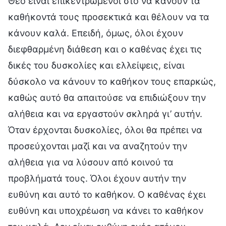
Θεό είναι επικεντρωμένοι στο να κάνουν τα
καθήκοντά τους προσεκτικά και θέλουν να τα
κάνουν καλά. Επειδή, όμως, όλοι έχουν
διεφθαρμένη διάθεση και ο καθένας έχει τις
δικές του δυσκολίες και ελλείψεις, είναι
δύσκολο να κάνουν το καθήκον τους επαρκώς,
καθώς αυτό θα απαιτούσε να επιδιώξουν την
αλήθεια και να εργαστούν σκληρά γι’ αυτήν.
Όταν έρχονται δυσκολίες, όλοι θα πρέπει να
προσεύχονται μαζί και να αναζητούν την
αλήθεια για να λύσουν από κοινού τα
προβλήματά τους. Όλοι έχουν αυτήν την
ευθύνη και αυτό το καθήκον. Ο καθένας έχει
ευθύνη και υποχρέωση να κάνει το καθήκον