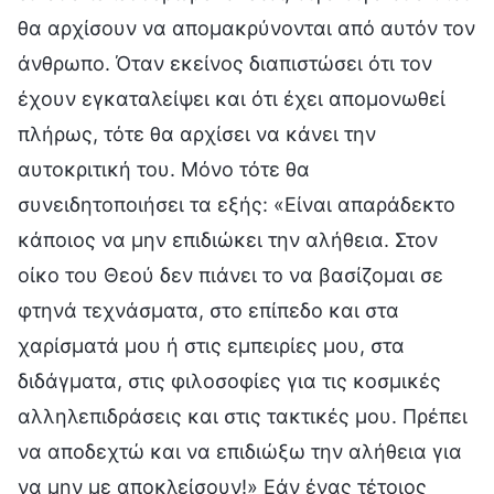
θα αρχίσουν να απομακρύνονται από αυτόν τον
άνθρωπο. Όταν εκείνος διαπιστώσει ότι τον
έχουν εγκαταλείψει και ότι έχει απομονωθεί
πλήρως, τότε θα αρχίσει να κάνει την
αυτοκριτική του. Μόνο τότε θα
συνειδητοποιήσει τα εξής: «Είναι απαράδεκτο
κάποιος να μην επιδιώκει την αλήθεια. Στον
οίκο του Θεού δεν πιάνει το να βασίζομαι σε
φτηνά τεχνάσματα, στο επίπεδο και στα
χαρίσματά μου ή στις εμπειρίες μου, στα
διδάγματα, στις φιλοσοφίες για τις κοσμικές
αλληλεπιδράσεις και στις τακτικές μου. Πρέπει
να αποδεχτώ και να επιδιώξω την αλήθεια για
να μην με αποκλείσουν!» Εάν ένας τέτοιος