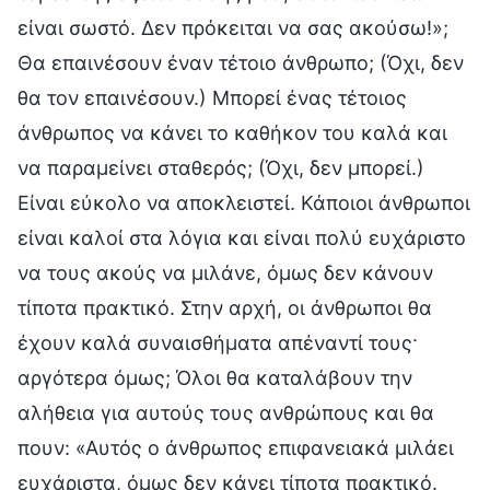
είναι σωστό. Δεν πρόκειται να σας ακούσω!»;
Θα επαινέσουν έναν τέτοιο άνθρωπο; (Όχι, δεν
θα τον επαινέσουν.) Μπορεί ένας τέτοιος
άνθρωπος να κάνει το καθήκον του καλά και
να παραμείνει σταθερός; (Όχι, δεν μπορεί.)
Είναι εύκολο να αποκλειστεί. Κάποιοι άνθρωποι
είναι καλοί στα λόγια και είναι πολύ ευχάριστο
να τους ακούς να μιλάνε, όμως δεν κάνουν
τίποτα πρακτικό. Στην αρχή, οι άνθρωποι θα
έχουν καλά συναισθήματα απέναντί τους·
αργότερα όμως; Όλοι θα καταλάβουν την
αλήθεια για αυτούς τους ανθρώπους και θα
πουν: «Αυτός ο άνθρωπος επιφανειακά μιλάει
ευχάριστα, όμως δεν κάνει τίποτα πρακτικό.