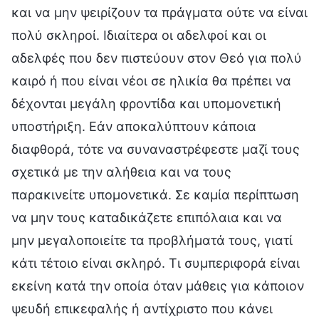
και να μην ψειρίζουν τα πράγματα ούτε να είναι
πολύ σκληροί. Ιδιαίτερα οι αδελφοί και οι
αδελφές που δεν πιστεύουν στον Θεό για πολύ
καιρό ή που είναι νέοι σε ηλικία θα πρέπει να
δέχονται μεγάλη φροντίδα και υπομονετική
υποστήριξη. Εάν αποκαλύπτουν κάποια
διαφθορά, τότε να συναναστρέφεστε μαζί τους
σχετικά με την αλήθεια και να τους
παρακινείτε υπομονετικά. Σε καμία περίπτωση
να μην τους καταδικάζετε επιπόλαια και να
μην μεγαλοποιείτε τα προβλήματά τους, γιατί
κάτι τέτοιο είναι σκληρό. Τι συμπεριφορά είναι
εκείνη κατά την οποία όταν μάθεις για κάποιον
ψευδή επικεφαλής ή αντίχριστο που κάνει