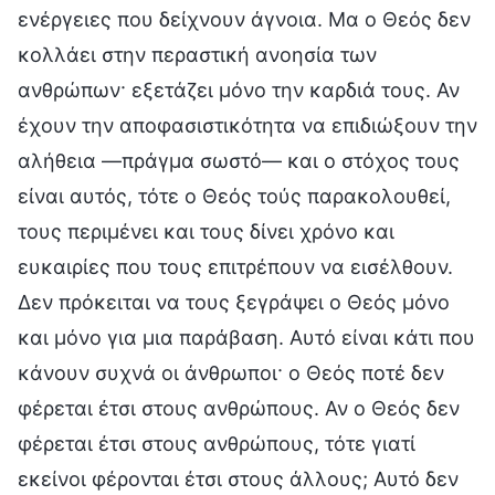
ενέργειες που δείχνουν άγνοια. Μα ο Θεός δεν
κολλάει στην περαστική ανοησία των
ανθρώπων· εξετάζει μόνο την καρδιά τους. Αν
έχουν την αποφασιστικότητα να επιδιώξουν την
αλήθεια —πράγμα σωστό— και ο στόχος τους
είναι αυτός, τότε ο Θεός τούς παρακολουθεί,
τους περιμένει και τους δίνει χρόνο και
ευκαιρίες που τους επιτρέπουν να εισέλθουν.
Δεν πρόκειται να τους ξεγράψει ο Θεός μόνο
και μόνο για μια παράβαση. Αυτό είναι κάτι που
κάνουν συχνά οι άνθρωποι· ο Θεός ποτέ δεν
φέρεται έτσι στους ανθρώπους. Αν ο Θεός δεν
φέρεται έτσι στους ανθρώπους, τότε γιατί
εκείνοι φέρονται έτσι στους άλλους; Αυτό δεν