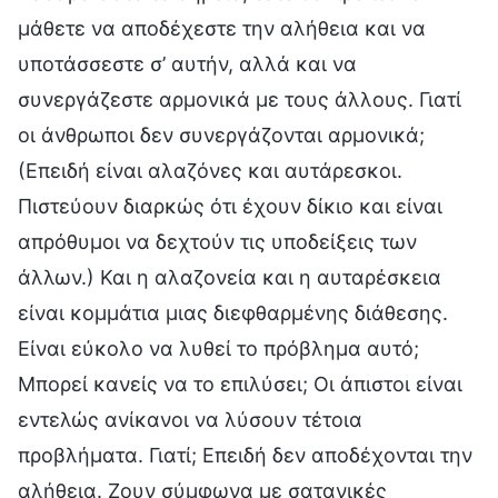
μάθετε να αποδέχεστε την αλήθεια και να
υποτάσσεστε σ’ αυτήν, αλλά και να
συνεργάζεστε αρμονικά με τους άλλους. Γιατί
οι άνθρωποι δεν συνεργάζονται αρμονικά;
(Επειδή είναι αλαζόνες και αυτάρεσκοι.
Πιστεύουν διαρκώς ότι έχουν δίκιο και είναι
απρόθυμοι να δεχτούν τις υποδείξεις των
άλλων.) Και η αλαζονεία και η αυταρέσκεια
είναι κομμάτια μιας διεφθαρμένης διάθεσης.
Είναι εύκολο να λυθεί το πρόβλημα αυτό;
Μπορεί κανείς να το επιλύσει; Οι άπιστοι είναι
εντελώς ανίκανοι να λύσουν τέτοια
προβλήματα. Γιατί; Επειδή δεν αποδέχονται την
αλήθεια. Ζουν σύμφωνα με σατανικές