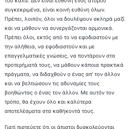
του καλά. Δεν είναι ευθύνη ενός ατόμου
συγκεκριμένα, είναι κοινή ευθύνη όλων.
Πρέπει, λοιπόν, όλοι να δουλέψουν σκληρά μαζί
και να μάθουν να συνεργάζονται αρμονικά.
Πρέπει όλοι, εκτός από το να εφοδιαστούν με
την αλήθεια, να εφοδιαστούν και με
επαγγελματικές γνώσεις, να ποντάρουν στα
προτερήματά τους, να μάθουν κάποια πρακτικά
πράγματα, να διδαχθούν ο ένας απ’ τον άλλον
και να βελτιώσουν τις αδυναμίες τους
βοηθώντας ο ένας τον άλλον. Με αυτόν τον
τρόπο, θα έχουν όλο και καλύτερα
αποτελέσματα στα καθήκοντά τους.
Γιατί πιστεύετε ότι οι άπιστοι δυσκολεύονται