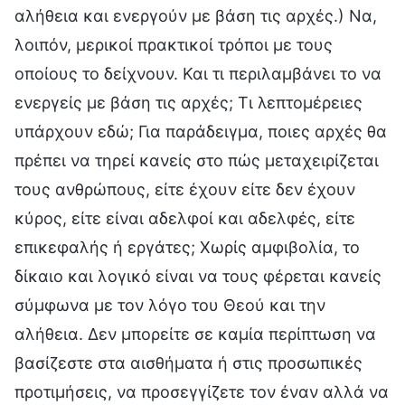
αλήθεια και ενεργούν με βάση τις αρχές.) Να,
λοιπόν, μερικοί πρακτικοί τρόποι με τους
οποίους το δείχνουν. Και τι περιλαμβάνει το να
ενεργείς με βάση τις αρχές; Τι λεπτομέρειες
υπάρχουν εδώ; Για παράδειγμα, ποιες αρχές θα
πρέπει να τηρεί κανείς στο πώς μεταχειρίζεται
τους ανθρώπους, είτε έχουν είτε δεν έχουν
κύρος, είτε είναι αδελφοί και αδελφές, είτε
επικεφαλής ή εργάτες; Χωρίς αμφιβολία, το
δίκαιο και λογικό είναι να τους φέρεται κανείς
σύμφωνα με τον λόγο του Θεού και την
αλήθεια. Δεν μπορείτε σε καμία περίπτωση να
βασίζεστε στα αισθήματα ή στις προσωπικές
προτιμήσεις, να προσεγγίζετε τον έναν αλλά να