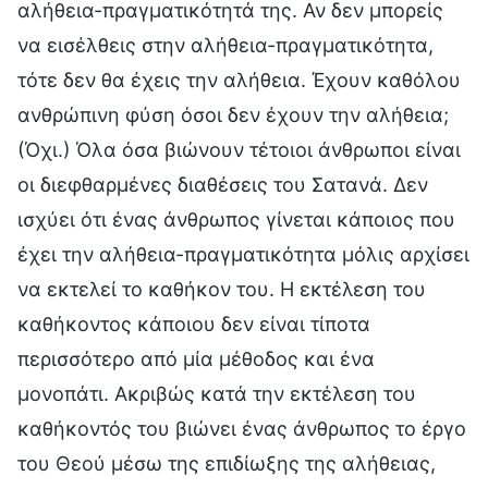
αλήθεια-πραγματικότητά της. Αν δεν μπορείς
να εισέλθεις στην αλήθεια-πραγματικότητα,
τότε δεν θα έχεις την αλήθεια. Έχουν καθόλου
ανθρώπινη φύση όσοι δεν έχουν την αλήθεια;
(Όχι.) Όλα όσα βιώνουν τέτοιοι άνθρωποι είναι
οι διεφθαρμένες διαθέσεις του Σατανά. Δεν
ισχύει ότι ένας άνθρωπος γίνεται κάποιος που
έχει την αλήθεια-πραγματικότητα μόλις αρχίσει
να εκτελεί το καθήκον του. Η εκτέλεση του
καθήκοντος κάποιου δεν είναι τίποτα
περισσότερο από μία μέθοδος και ένα
μονοπάτι. Ακριβώς κατά την εκτέλεση του
καθήκοντός του βιώνει ένας άνθρωπος το έργο
του Θεού μέσω της επιδίωξης της αλήθειας,