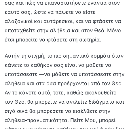
σας και πώς να επαναστατήσετε ενάντια στον
εαυτό σας, ώστε να πάψετε να είστε
αλαζονικοί και αυτάρεσκοι, και να φτάσετε να
υποταχθείτε στην αλήθεια και στον Θεό. Μόνο
έτσι μπορείτε να φτάσετε στη σωτηρία.
Αυτήν τη στιγμή, το πιο σημαντικό κομμάτι όταν
κάνετε το καθήκον σας είναι να μάθετε να
υποτάσσεστε —να μάθετε να υποτάσσεστε στην
αλήθεια και στα όσα προέρχονται από τον Θεό.
Αν το κάνετε αυτό, τότε, καθώς ακολουθείτε
τον Θεό, θα μπορείτε να αντλείτε διδάγματα και
σιγά σιγά θα μπορέσετε να εισέλθετε στην
αλήθεια-πραγματικότητα. Πείτε Μου, μπορεί