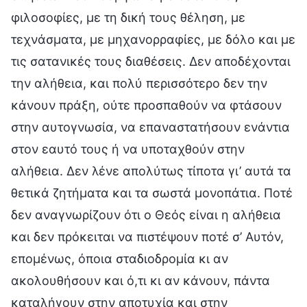
φιλοσοφίες, με τη δική τους θέληση, με
τεχνάσματα, με μηχανορραφίες, με δόλο και με
τις σατανικές τους διαθέσεις. Δεν αποδέχονται
την αλήθεια, και πολύ περισσότερο δεν την
κάνουν πράξη, ούτε προσπαθούν να φτάσουν
στην αυτογνωσία, να επαναστατήσουν ενάντια
στον εαυτό τους ή να υποταχθούν στην
αλήθεια. Δεν λένε απολύτως τίποτα γι’ αυτά τα
θετικά ζητήματα και τα σωστά μονοπάτια. Ποτέ
δεν αναγνωρίζουν ότι ο Θεός είναι η αλήθεια
και δεν πρόκειται να πιστέψουν ποτέ σ’ Αυτόν,
επομένως, όποια σταδιοδρομία κι αν
ακολουθήσουν και ό,τι κι αν κάνουν, πάντα
καταλήγουν στην αποτυχία και στην