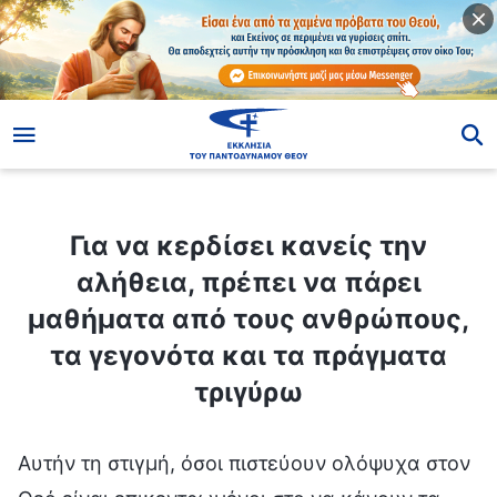
ίο
Για να κερδίσει κανείς την αλήθεια, πρέπει να πάρει μαθήματα από τους ανθρώπους, τα γεγονότα και τα πράγματα τριγύρω
Για να κερδίσει κανείς την
αλήθεια, πρέπει να πάρει
μαθήματα από τους ανθρώπους,
τα γεγονότα και τα πράγματα
τριγύρω
Αυτήν τη στιγμή, όσοι πιστεύουν ολόψυχα στον