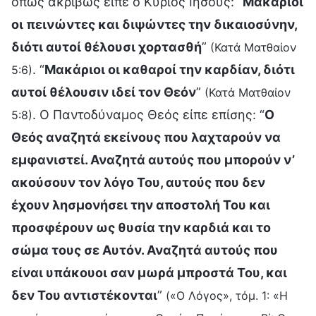
όπως ακριβώς είπε ο Κύριος Ιησούς: “
Μακάριοι
οι πεινώντες και διψώντες την δικαιοσύνην,
διότι αυτοί θέλουσι χορτασθή
”
(Κατά Ματθαίον
. “
Μακάριοι οι καθαροί την καρδίαν, διότι
5:6)
αυτοί θέλουσιν ιδεί τον Θεόν
”
(Κατά Ματθαίον
. Ο Παντοδύναμος Θεός είπε επίσης: “
Ο
5:8)
Θεός αναζητά εκείνους που λαχταρούν να
εμφανιστεί. Αναζητά αυτούς που μπορούν ν’
ακούσουν τον λόγο Του, αυτούς που δεν
έχουν λησμονήσει την αποστολή Του και
προσφέρουν ως θυσία την καρδιά και το
σώμα τους σε Αυτόν. Αναζητά αυτούς που
είναι υπάκουοι σαν μωρά μπροστά Του, και
δεν Του αντιστέκονται
”
(«Ο Λόγος», τόμ. 1: «Η