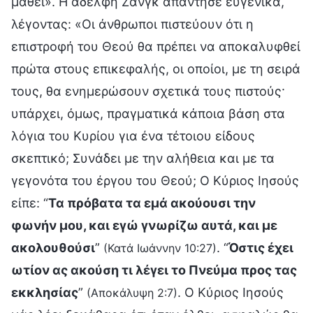
μάθει». Η αδελφή Ζανγκ απάντησε ευγενικά,
λέγοντας: «Οι άνθρωποι πιστεύουν ότι η
επιστροφή του Θεού θα πρέπει να αποκαλυφθεί
πρώτα στους επικεφαλής, οι οποίοι, με τη σειρά
τους, θα ενημερώσουν σχετικά τους πιστούς·
υπάρχει, όμως, πραγματικά κάποια βάση στα
λόγια του Κυρίου για ένα τέτοιου είδους
σκεπτικό; Συνάδει με την αλήθεια και με τα
γεγονότα του έργου του Θεού; Ο Κύριος Ιησούς
είπε: “
Τα πρόβατα τα εμά ακούουσι την
φωνήν μου, και εγώ γνωρίζω αυτά, και με
ακολουθούσι
”
. “
Όστις έχει
(Κατά Ιωάννην 10:27)
ωτίον ας ακούση τι λέγει το Πνεύμα προς τας
εκκλησίας
”
. Ο Κύριος Ιησούς
(Αποκάλυψη 2:7)