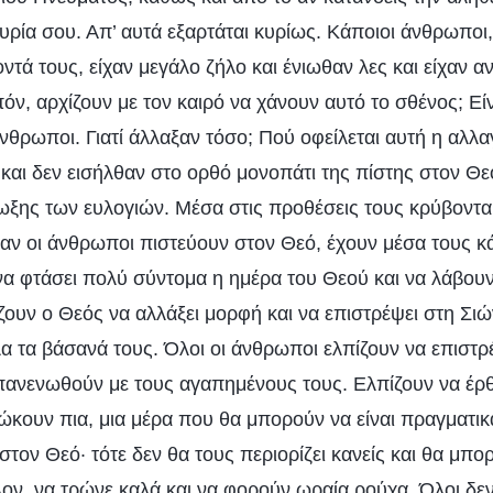
υρία σου. Απ’ αυτά εξαρτάται κυρίως. Κάποιοι άνθρωποι,
ντά τους, είχαν μεγάλο ζήλο και ένιωθαν λες και είχαν α
ιπόν, αρχίζουν με τον καιρό να χάνουν αυτό το σθένος; Εί
άνθρωποι. Γιατί άλλαξαν τόσο; Πού οφείλεται αυτή η αλλα
 και δεν εισήλθαν στο ορθό μονοπάτι της πίστης στον Θ
ίωξης των ευλογιών. Μέσα στις προθέσεις τους κρύβοντα
αν οι άνθρωποι πιστεύουν στον Θεό, έχουν μέσα τους κά
να φτάσει πολύ σύντομα η ημέρα του Θεού και να λάβουν
ουν ο Θεός να αλλάξει μορφή και να επιστρέψει στη Σιών,
α τα βάσανά τους. Όλοι οι άνθρωποι ελπίζουν να επιστρ
 επανενωθούν με τους αγαπημένους τους. Ελπίζουν να έρθ
ώκουν πια, μια μέρα που θα μπορούν να είναι πραγματικά
τον Θεό· τότε δεν θα τους περιορίζει κανείς και θα μπο
ον, να τρώνε καλά και να φορούν ωραία ρούχα. Όλοι δεν