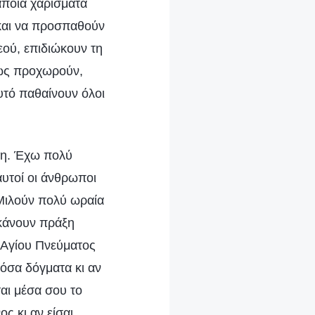
άποια χαρίσματα
α και να προσπαθούν
εού, επιδιώκουν τη
αθώς προχωρούν,
υτό παθαίνουν όλοι
ση. Έχω πολύ
αυτοί οι άνθρωποι
 Μιλούν πολύ ωραία
 κάνουν πράξη
υ Αγίου Πνεύματος
 όσα δόγματα κι αν
ται μέσα σου το
ς κι αν είσαι,