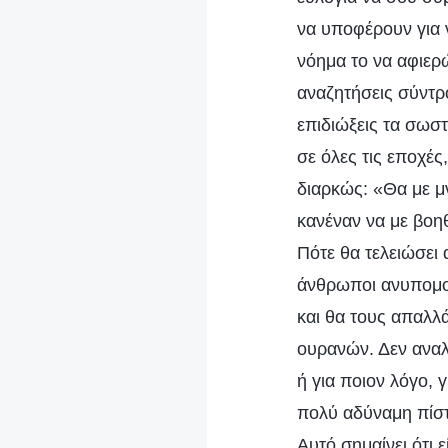
να υποφέρουν για ν
νόημα το να αφιερ
αναζητήσεις σύντρο
επιδιώξεις τα σωστ
σε όλες τις εποχέ
διαρκώς: «Θα με μν
κανέναν να με βοη
Πότε θα τελειώσει 
άνθρωποι ανυπομον
και θα τους απαλλά
ουρανών. Δεν αναλ
ή για ποιον λόγο, 
πολύ αδύναμη πίστη
Αυτό σημαίνει ότι 