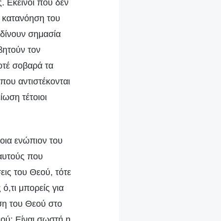
. Εκείνοι που δεν
 κατανόηση του
 δίνουν σημασία
βητούν τον
οτέ σοβαρά τα
που αντιστέκονται
ίωση τέτοιοι
νοια ενώπιον του
 αυτούς που
εις του Θεού, τότε
ό,τι μπορείς για
αση του Θεού στο
εού; Είναι σωστή η