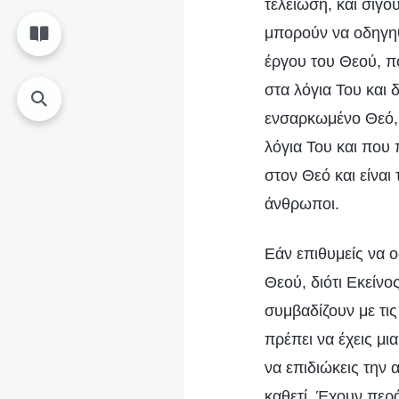
τελείωση, και σίγο
μπορούν να οδηγηθ
έργου του Θεού, π
στα λόγια Του και
ενσαρκωμένο Θεό, 
λόγια Του και που
στον Θεό και είναι
άνθρωποι.
Εάν επιθυμείς να ο
Θεού, διότι Εκείνο
συμβαδίζουν με τις
πρέπει να έχεις μι
να επιδιώκεις την 
καθετί. Έχουν περά