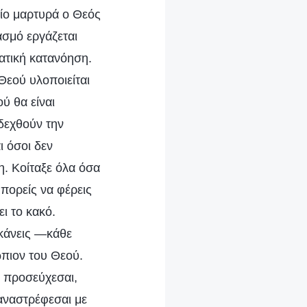
οίο μαρτυρά ο Θεός
ασμό εργάζεται
ατική κατανόηση.
Θεού υλοποιείται
ύ θα είναι
δεχθούν την
ι όσοι δεν
. Κοίταξε όλα όσα
πορείς να φέρεις
ει το κακό.
 κάνεις —κάθε
ώπιον του Θεού.
ν προσεύχεσαι,
ναναστρέφεσαι με