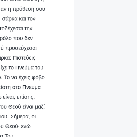
· αν η πρόθεσή σου
η σάρκα και τον
ποδέχεσαι την
αρόλο που δεν
εσύ προσεύχεσαι
άρκα; Πιστεύεις
ίχε το Πνεύμα του
. Το να έχεις φόβο
πίστη στο Πνεύμα
είναι, επίσης,
ου Θεού είναι μαζί
ου. Σήμερα, οι
ου Θεού· ενώ
α Του.