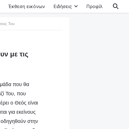
Έκθεση εικόνων
Ειδήσεις
Προφίλ
σεις Του
ν με τις
ομάδα που θα
ζί Του, που
ρει ο Θεός είναι
αι για εκείνους
α οδηγηθούν στην