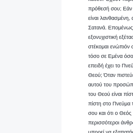
πρόθεσή σου; Εάν 
είναι λανθασμένη, 
Σατανά. Επομένως,
εξονυχιστική εξέτ
στέκομαι ενώπιόν 
τόσο σε Εμένα όσο 
επειδή έχει το Πν
Θεού; Όταν πιστεύ
αυτού του προσώπο
του Θεού είναι πίσ
πίστη στο Πνεύμα τ
σου και ότι ο Θεό
περισσότεροι άνθρ
μπορεί να εξαπατή