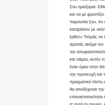
Σου ορκίζομαι: Είθ
και να με φροντίζε
παρουσία Σου. Αν 
καταράσου με σκλη
έρθει!» Τολμάς να π
αγαπάς ακόμα τον 
την αποφασιστικότη
και πάρεις αυτόν τ
έναν όρκο στον Θεό
την προσευχή και τ
πραγματικά πίστη σ
θα αποδέχεσαι την 
επαναστατικότητα 
σ’ αυτό το σημείο,