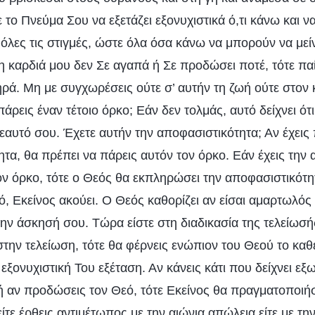
ε το Πνεύμα Σου να εξετάζει εξονυχιστικά ό,τι κάνω και ν
ι όλες τις στιγμές, ώστε όλα όσα κάνω να μπορούν να με
η καρδιά μου δεν Σε αγαπά ή Σε προδώσει ποτέ, τότε πα
ρά. Μη με συγχωρέσεις ούτε σ’ αυτήν τη ζωή ούτε στον
άρεις έναν τέτοιο όρκο; Εάν δεν τολμάς, αυτό δείχνει ότι 
εαυτό σου. Έχετε αυτήν την αποφασιστικότητα; Αν έχεις
τα, θα πρέπει να πάρεις αυτόν τον όρκο. Εάν έχεις την
ον όρκο, τότε ο Θεός θα εκπληρώσει την αποφασιστικότη
, Εκείνος ακούει. Ο Θεός καθορίζει αν είσαι αμαρτωλός 
ην άσκησή σου. Τώρα είστε στη διαδικασία της τελείωσής
την τελείωση, τότε θα φέρνεις ενώπιον του Θεού το καθε
εξονυχιστική Του εξέταση. Αν κάνεις κάτι που δείχνει εξ
ή αν προδώσεις τον Θεό, τότε Εκείνος θα πραγματοποιήσ
 είτε έρθεις αντιμέτωπος με την αιώνια απώλεια είτε με τη