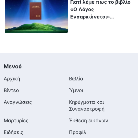
Γιατί λέμε πως το βιβλίο
«Ο Λόγος
Ενσαρκώνεται»
περιλαμβάνει τις ομιλίες
του Θεού;
Μενού
Αρχική
Βιβλία
Βίντεο
Ύμνοι
Αναγνώσεις
Κηρύγματα και
Συναναστροφή
Μαρτυρίες
Έκθεση εικόνων
Ειδήσεις
Προφίλ