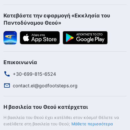
Κατεβάστε την εφαρμογή «Εκκλησία του
Παντοδύναμου Θεού»
Επικοινωνία
+30-699-815-6524
contact.el@godfootsteps.org
Η βασιλεία του Θεού κατέρχεται
Η βασιλεία του Θεού έχει κατέλθει στον κόσμο! Θέλετε να
εισέλθετε στη βασιλεία του Θεού;
Μάθετε περισσότερα