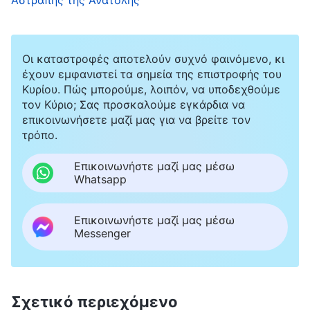
αλήθεια και να τη μισούν, κάθε φορά που ο Θεός
τελεί ένα νέο έργο, πρέπει να υποστεί την
ανεξέλεγκτη βλασφημία, τη δίωξη και την
Οι καταστροφές αποτελούν συχνό φαινόμενο, κι
αποδοκιμασία του θρησκευτικού κόσμου και των
έχουν εμφανιστεί τα σημεία της επιστροφής του
Κυρίου. Πώς μπορούμε, λοιπόν, να υποδεχθούμε
κυβερνόντων δυνάμεων. Αυτοί που διαδίδουν και
τον Κύριο; Σας προσκαλούμε εγκάρδια να
μαρτυρούν το νέο έργο του Θεού, μπορούν να
επικοινωνήσετε μαζί μας για να βρείτε τον
τρόπο.
χαρακτηριστούν με κάθε είδους κατηγορία και
υποτιμητικό όρο, καθώς επίσης και να δεχθούν
Επικοινωνήστε μαζί μας μέσω
Whatsapp
ανελέητη καταπίεση. Αυτό το γεγονός καταγράφεται
στην Καινή Διαθήκη: προκειμένου να σωθεί η
Επικοινωνήστε μαζί μας μέσω
ανθρωπότητα από τον κίνδυνο της τιμωρίας για την
Messenger
παράβαση των νόμων που δεν μπόρεσαν να
τηρήσουν, ο Θεός ενσαρκώθηκε ως η εικόνα του
Κυρίου Ιησού και ξεκίνησε το έργο της λύτρωσης
Σχετικό περιεχόμενο