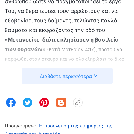
ανθρώπου ώστε να πραγματοποιήσει το έργο
Του, να θεραπεύσει τους αρρώστους και να
εξοβελίσει τους δαίμονες, τελώντας πολλά
θαύματα και εκφράζοντας την οδό του:
«
Μετανοείτε· διότι επλησίασεν η βασιλεία
των ουρανών
»
(Κατά Ματθαίον 4:17), προτού να
καρφωθεί στον σταυρό και να ολοκληρώσει το δικό
Του έργο λύτρωσης ολόκληρης της ανθρωπότητας.
Διαβάστε περισσότερα
Ωστόσο, επειδή οι άνθρωποι δεν γνωρίζουν το έργο
του Θεού και διαθέτουν μάλιστα αλαζονική και
υπεροπτική σατανική φύση, και είναι όλοι ιδιαίτερα
αυτάρεσκοι, αυστηροί και ισχυρογνώμονες, και
προσκολλούνται σε αντιλήψεις και φαντασιώσεις,
Προηγούμενο:
Η προέλευση της ευημερίας της
φτάνοντας μάλιστα σε σημείο να σιχαίνονται την
Αστραπής της Ανατολής