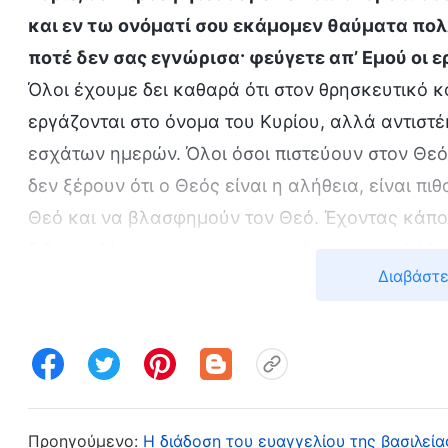
και εν τω ονόματί σου εκάμομεν θαύματα πολλ
ποτέ δεν σας εγνώρισα· φεύγετε απ’ Εμού οι 
Όλοι έχουμε δει καθαρά ότι στον θρησκευτικό 
εργάζονται στο όνομα του Κυρίου, αλλά αντιστέ
εσχάτων ημερών. Όλοι όσοι πιστεύουν στον Θεό
δεν ξέρουν ότι ο Θεός είναι η αλήθεια, είναι πι
Θεό και να βλασφημούν τον Θεό. Έχοντας κάποι
διδασκαλίας, πιστεύουν ότι κατέχουν την αλήθε
Διαβάστε
βλασφημούν ενάντια στο έργο του Αγίου Πνεύμ
Το μόνο που τους περιμένει είναι η δίκαιη, μεγ
Θεού. Την ημέρα της δημόσιας άφιξης του Θεο
Από τους ανθρώπους που κηρύττουν το Ευαγγέλι
πολλοί από εκείνους που κάποτε αντιστάθηκαν
Προηγούμενο:
Η διάδοση του ευαγγελίου της βασιλεί