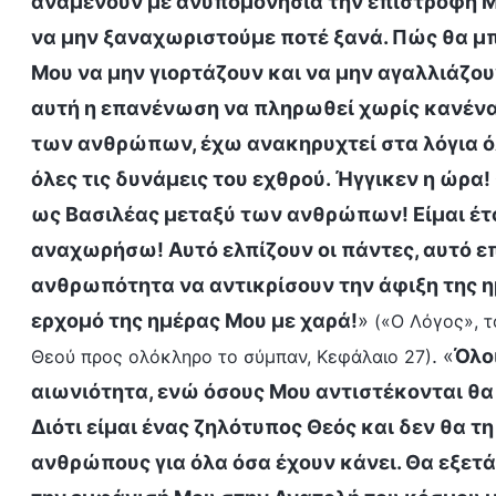
αναμένουν με ανυπομονησία την επιστροφή Μ
να μην ξαναχωριστούμε ποτέ ξανά. Πώς θα μπ
Μου να μην γιορτάζουν και να μην αγαλλιάζουν
αυτή η επανένωση να πληρωθεί χωρίς κανένα 
των ανθρώπων, έχω ανακηρυχτεί στα λόγια ό
όλες τις δυνάμεις του εχθρού. Ήγγικεν η ώρα
ως Βασιλέας μεταξύ των ανθρώπων! Είμαι έτ
αναχωρήσω! Αυτό ελπίζουν οι πάντες, αυτό ε
ανθρωπότητα να αντικρίσουν την άφιξη της η
ερχομό της ημέρας Μου με χαρά!
»
(«Ο Λόγος», τ
. «
Όλο
Θεού προς ολόκληρο το σύμπαν, Κεφάλαιο 27)
αιωνιότητα, ενώ όσους Μου αντιστέκονται θα 
Διότι είμαι ένας ζηλότυπος Θεός και δεν θα τ
ανθρώπους για όλα όσα έχουν κάνει. Θα εξετά