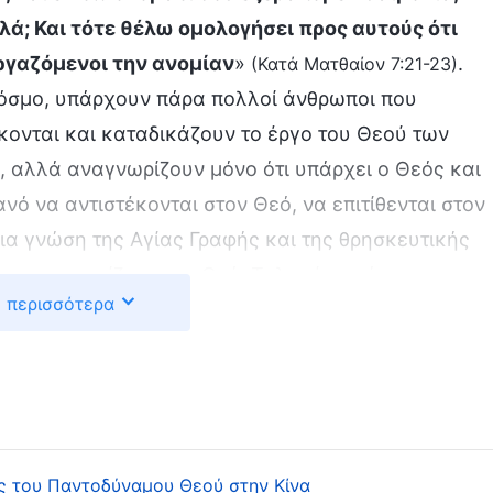
ά; Και τότε θέλω ομολογήσει προς αυτούς ότι
εργαζόμενοι την ανομίαν
»
.
(Κατά Ματθαίον 7:21-23)
κόσμο, υπάρχουν πάρα πολλοί άνθρωποι που
κονται και καταδικάζουν το έργο του Θεού των
, αλλά αναγνωρίζουν μόνο ότι υπάρχει ο Θεός και
θανό να αντιστέκονται στον Θεό, να επιτίθενται στον
α γνώση της Αγίας Γραφής και της θρησκευτικής
ια και γνωρίζουν τον Θεό. Τολμούν ακόμη να
 περισσότερα
ατος και να προκαλούν τον ενσαρκωμένο Χριστό.
αλοπρεπής και οργισμένη κρίση και παίδευση του
ύ, όλα θα αποκαλυφθούν!
ο σε διάφορα μέρη, έχουμε συχνά ακούσει ότι
 στο έργο του παντοδύναμου Θεού ή που
ας του Παντοδύναμου Θεού στην Κίνα