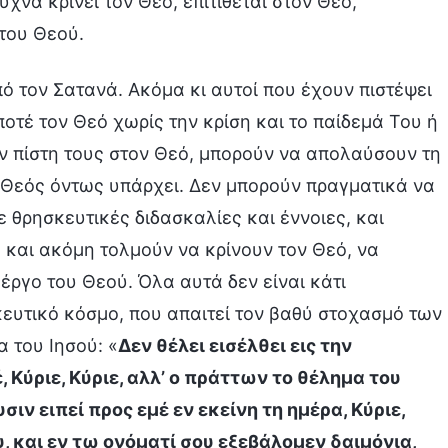
νά κρίνει τον Θεό, επιτίθεται στον Θεό,
 του Θεού.
ό τον Σατανά. Ακόμα κι αυτοί που έχουν πιστέψει
οτέ τον Θεό χωρίς την κρίση και το παίδεμά Του ή
ν πίστη τους στον Θεό, μπορούν να απολαύσουν τη
 Θεός όντως υπάρχει. Δεν μπορούν πραγματικά να
ε θρησκευτικές διδασκαλίες και έννοιες, και
, και ακόμη τολμούν να κρίνουν τον Θεό, να
ργο του Θεού. Όλα αυτά δεν είναι κάτι
ευτικό κόσμο, που απαιτεί τον βαθύ στοχασμό των
 του Ιησού: «
Δεν θέλει εισέλθει εις την
 Κύριε, Κύριε, αλλ’ ο πράττων το θέλημα του
σιν ειπεί προς εμέ εν εκείνη τη ημέρα, Κύριε,
, και εν τω ονόματί σου εξεβάλομεν δαιμόνια,