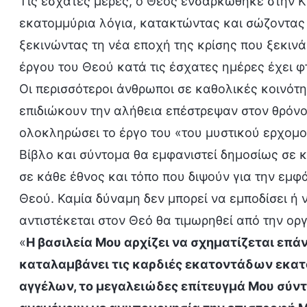
Τις έσχατες μέρες, ο Θεός ενσαρκώθηκε στην Κί
εκατομμύρια λόγια, κατακτώντας και σώζοντας
ξεκινώντας τη νέα εποχή της κρίσης που ξεκινά
έργου του Θεού κατά τις έσχατες ημέρες έχει 
Οι περισσότεροι άνθρωποι σε καθολικές κοινότη
επιδιώκουν την αλήθεια επέστρεψαν στον θρόν
ολοκληρώσει το έργο του «του μυστικού ερχομο
Βίβλο και σύντομα θα εμφανιστεί δημοσίως σε κ
σε κάθε έθνος και τόπο που διψούν για την εμφ
Θεού. Καμία δύναμη δεν μπορεί να εμποδίσει ή 
αντιστέκεται στον Θεό θα τιμωρηθεί από την ορ
«
Η βασιλεία Μου αρχίζει να σχηματίζεται επ
καταλαμβάνει τις καρδιές εκατοντάδων εκα
αγγέλων, το μεγαλειώδες επίτευγμά Μου σύντο