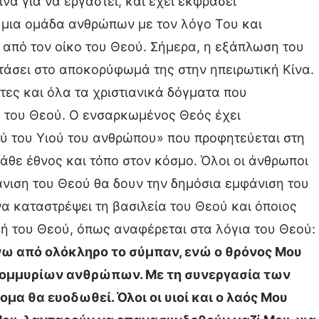
να για να εργαστεί, και έχει εκφράσει
 μια ομάδα ανθρώπων με τον λόγο Του και
 από τον οίκο του Θεού. Σήμερα, η εξάπλωση του
φτάσει στο αποκορύφωμά της στην ηπειρωτική Κίνα.
τες και όλα τα χριστιανικά δόγματα που
ο του Θεού. Ο ενσαρκωμένος Θεός έχει
ύ του Υιού του ανθρώπου» που προφητεύεται στη
άθε έθνος και τόπο στον κόσμο. Όλοι οι άνθρωποι
άνιση του Θεού θα δουν την δημόσια εμφάνιση του
να καταστρέψει τη βασιλεία του Θεού και όποιος
γή του Θεού, όπως αναφέρεται στα λόγια του Θεού:
άνω από ολόκληρο το σύμπαν, ενώ ο θρόνος Μου
τομμυρίων ανθρώπων. Με τη συνεργασία των
μα θα ευοδωθεί. Όλοι οι υιοί και ο λαός Μου