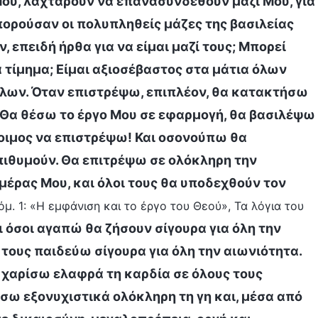
ου, λαχταρούν να επανασυνδεθούν μαζί Μου, για
ορούσαν οι πολυπληθείς μάζες της βασιλείας
, επειδή ήρθα για να είμαι μαζί τους; Μπορεί
τίμημα; Είμαι αξιοσέβαστος στα μάτια όλων
λων. Όταν επιστρέψω, επιπλέον, θα κατακτήσω
! Θα θέσω το έργο Μου σε εφαρμογή, θα βασιλέψω
οιμος να επιστρέψω! Και οσονούπω θα
πιθυμούν. Θα επιτρέψω σε ολόκληρη την
μέρας Μου, και όλοι τους θα υποδεχθούν τον
όμ. 1: «Η εμφάνιση και το έργο του Θεού», Τα λόγια του
ι όσοι αγαπώ θα ζήσουν σίγουρα για όλη την
τους παιδεύω σίγουρα για όλη την αιωνιότητα.
η χαρίσω ελαφρά τη καρδία σε όλους τους
σω εξονυχιστικά ολόκληρη τη γη και, μέσα από