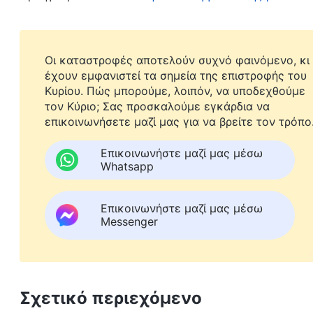
παρενέβησαν και εμπόδισαν την αποδοχή του 
τιμωρήθηκαν και καταδικάστηκαν σε διάφορους
βαθμό, έχει διαδραματίσει θετικό ρόλο και κίν
Οι καταστροφές αποτελούν συχνό φαινόμενο, κι
έχουν εμφανιστεί τα σημεία της επιστροφής του
τέτοιες πληροφορίες, δεν μπορέσαμε παρά να υ
Κυρίου. Πώς μπορούμε, λοιπόν, να υποδεχθούμε
ευχαριστήσαμε τον Θεό που εισάκουσε τις προσ
τον Κύριο; Σας προσκαλούμε εγκάρδια να
επικοινωνήσετε μαζί μας για να βρείτε τον τρόπο
προς τον Θεό προέκυψαν αυθόρμητα στην καρδι
που Του ανήκουν, πόσο μάλλον να χαριστεί στο
Επικοινωνήστε μαζί μας μέσω
Whatsapp
αντιστέκεται. Ο Θεός είναι πανταχού παρών και
να παρεμποδιστεί από καμία εχθρική δύναμη. Ο 
Επικοινωνήστε μαζί μας μέσω
όπου τιμωρείται το κακό. Πιστεύουμε ότι και αυ
Messenger
μας. Έτσι, συλλέξαμε πολλές περιπτώσεις όπο
κοινοτήτων και διαφόρων χριστιανικών δογμάτω
1993 έως το 2002 και οι τοποθεσίες περιλαμβάν
Σχετικό περιεχόμενο
συλλέξει πάνω από δέκα χιλιάδες περιπτώσεις 