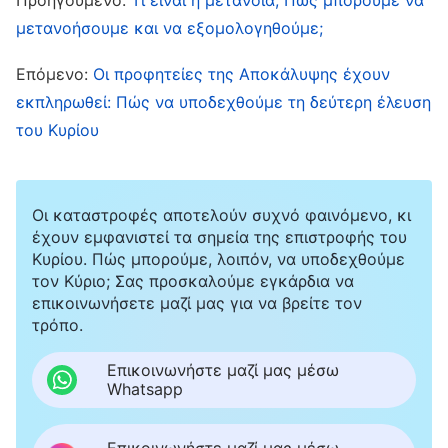
ανοιχτά προσβολές σε βάρος Του. Μπορούμε
μετανοήσουμε και να εξομολογηθούμε;
λοιπόν να δούμε ότι αν και οι αμαρτίες μας
έχουν συγχωρεθεί, η διεφθαρμένη διάθεση
Επόμενο:
Oι προφητείες της Αποκάλυψης έχουν
μέσα μας δεν έχει καθαρθεί, γιατί αυτό που
εκπληρωθεί: Πώς να υποδεχθούμε τη δεύτερη έλευση
έπραξε ο Κύριος Ιησούς ήταν το έργο της
του Κυρίου
σταύρωσης και της λύτρωσης της
ανθρωπότητας, όχι το έργο της πλήρους
Οι καταστροφές αποτελούν συχνό φαινόμενο, κι
κάθαρσης και σωτηρίας του ανθρώπου. Ο
έχουν εμφανιστεί τα σημεία της επιστροφής του
Σατανάς μάς διαφθείρει εδώ και χιλιάδες
Κυρίου. Πώς μπορούμε, λοιπόν, να υποδεχθούμε
τον Κύριο; Σας προσκαλούμε εγκάρδια να
χρόνια και η σατανική μας διάθεση είναι
επικοινωνήσετε μαζί μας για να βρείτε τον
σταθερά ριζωμένη μέσα στη φύση μας. Η
τρόπο.
αλαζονεία, η έπαρση, ο εγωισμός, η
Επικοινωνήστε μαζί μας μέσω
ποταπότητα, η αναξιοπιστία, η πανουργία, τα
Whatsapp
ψέματα, ο δόλος, οι γεμάτες φθόνο διαμάχες, η
Επικοινωνήστε μαζί μας μέσω