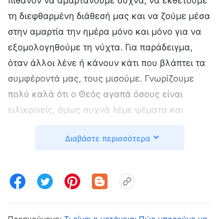
πιθανόν να αμαρτάνουμε συχνά, να εκθέτουμε
τη διεφθαρμένη διάθεσή μας και να ζούμε μέσα
στην αμαρτία την ημέρα μόνο και μόνο για να
εξομολογηθούμε τη νύχτα. Για παράδειγμα,
όταν άλλοι λένε ή κάνουν κάτι που βλάπτει τα
συμφέροντά μας, τους μισούμε. Γνωρίζουμε
πολύ καλά ότι ο Θεός αγαπά όσους είναι
ειλικρινείς, όμως συχνά λέμε ψέματα και
εξαπατούμε για χάρη των συμφερόντων μας.
Διαβάστε περισσότερα
Όταν ο Θεός μάς ευλογεί, Τον ευχαριστούμε
συνεχώς, όταν όμως πληγούμε από
καταστροφές, αρχίζουμε να παραπονούμαστε
για Αυτόν, και ίσως ακόμη και να
διαμαρτυρόμαστε εναντίον Του, εκτοξεύοντας
Προηγούμενο:
Τι είναι η μετάνοια; Πώς μπορούμε να