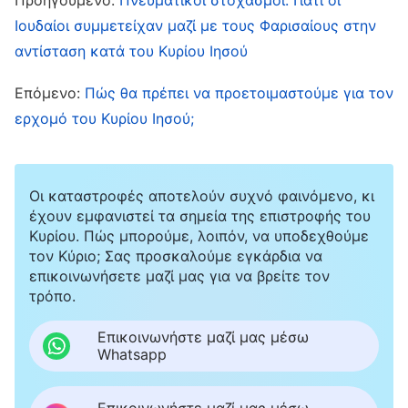
υψηλής ποιότητας υλιστική ζωή. Αντίθετα, το
Ιουδαίοι συμμετείχαν μαζί με τους Φαρισαίους στην
αντίσταση κατά του Κυρίου Ιησού
κίνητρο πίσω από όλα όσα έλεγε και έκανε
ήταν να ικανοποιήσει το θέλημα του Θεού και
Επόμενο:
Πώς θα πρέπει να προετοιμαστούμε για τον
να μην κάνει τίποτα που ίσως δυσαρεστήσει τον
ερχομό του Κυρίου Ιησού;
Θεό.
Ο Ιώβ δεν φοβόταν μόνο μήπως παραστρατήσει
Οι καταστροφές αποτελούν συχνό φαινόμενο, κι
έχουν εμφανιστεί τα σημεία της επιστροφής του
από την οδό του Θεού, μα ανησυχούσε κιόλας
Κυρίου. Πώς μπορούμε, λοιπόν, να υποδεχθούμε
ότι τα παιδιά του θα δυσαρεστούσαν τον Θεό με
τον Κύριο; Σας προσκαλούμε εγκάρδια να
επικοινωνήσετε μαζί μας για να βρείτε τον
τις συχνές τους γιορτές. Από αυτό μπορούμε να
τρόπο.
αντιληφθούμε ότι ο Ιώβ δεν ενέδιδε στις
αμαρτίες των παιδιών του λόγω των
Επικοινωνήστε μαζί μας μέσω
Whatsapp
οικογενειακών τους δεσμών, μα αντίθετα
απεχθανόταν και σιχαινόταν τα γλέντια των
Επικοινωνήστε μαζί μας μέσω