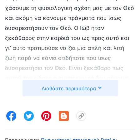
χάσουμε τη φυσιολογική σχέση μας με τον Θεό
και ακόμη να κάνουμε πράγματα που ίσως
δυσαρεστήσουν τον Θεό. Ο Ιώβ ήταν
ξεκάθαρος στην καρδιά του ως προς αυτό και
γι’ αυτό προτιμούσε να ζει μια απλή και λιτή
ζωή παρά να κάνει οτιδήποτε που ίσως
δυσαρεστήσει τον Θεό. Είναι ξεκάθαρο πως
αυτού του είδους η συμπεριφορά δεν σήμαινε
πως ο Ιώβ ήταν οπισθοδρομικός και
Διαβάστε περισσότερα
συντηρητικός, μα αντίθετα σήμαινε πως
εκείνος ακολουθούσε στην καρδιά του την οδό
του σεβασμού προς τον Θεό και της αποφυγής
του κακού. Δεν έδινε καμία σημασία στη σάρκα
του και καμία προσοχή στο να απολαύσει μια
Προηγούμενο:
Πνευματικοί στοχασμοί: Γιατί οι