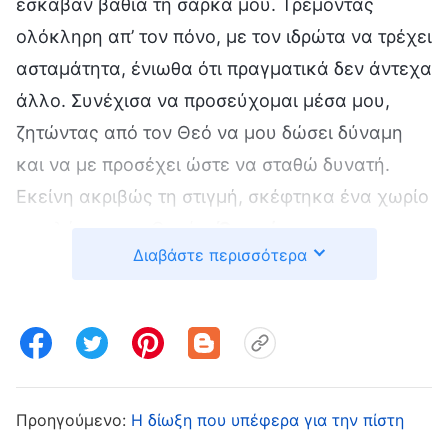
έσκαβαν βαθιά τη σάρκα μου. Τρέμοντας
ολόκληρη απ’ τον πόνο, με τον ιδρώτα να τρέχει
ασταμάτητα, ένιωθα ότι πραγματικά δεν άντεχα
άλλο. Συνέχισα να προσεύχομαι μέσα μου,
ζητώντας από τον Θεό να μου δώσει δύναμη
και να με προσέχει ώστε να σταθώ δυνατή.
Εκείνη ακριβώς τη στιγμή, σκέφτηκα ένα χωρίο
των λόγων του Θεού: «
Όταν έρχεσαι
Διαβάστε περισσότερα
αντιμέτωπος με βάσανα, πρέπει να είσαι σε
θέση να παραμερίζεις το ενδιαφέρον για τη
σάρκα και να μην κάνεις παράπονα κατά του
Θεού. Όταν ο Θεός σού κρύβεται, πρέπει να
είσαι σε θέση να έχεις την πίστη να Τον
ακολουθείς, να διατηρείς την πρότερη αγάπη
Προηγούμενο:
Η δίωξη που υπέφερα για την πίστη