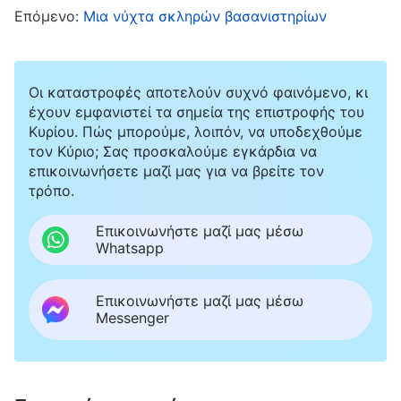
σου χωρίς να την αφήνεις να εξασθενήσει ή
Επόμενο:
Μια νύχτα σκληρών βασανιστηρίων
να εξαφανιστεί. Ό,τι κι αν κάνει ο Θεός, εσύ
πρέπει να υποτάσσεσαι στο σχέδιό Του και να
είσαι προετοιμασμένος να καταραστείς την
Οι καταστροφές αποτελούν συχνό φαινόμενο, κι
έχουν εμφανιστεί τα σημεία της επιστροφής του
ίδια σου τη σάρκα αντί να κάνεις παράπονα
Κυρίου. Πώς μπορούμε, λοιπόν, να υποδεχθούμε
εναντίον Του. Όταν βρίσκεσαι αντιμέτωπος
τον Κύριο; Σας προσκαλούμε εγκάρδια να
επικοινωνήσετε μαζί μας για να βρείτε τον
με δοκιμασίες, πρέπει να ικανοποιείς τον
τρόπο.
Θεό, παρόλο που μπορεί να κλαις πικρά ή να
Επικοινωνήστε μαζί μας μέσω
διστάζεις να αποχωριστείς κάποιο
Whatsapp
αγαπημένο σου αντικείμενο. Αυτή μόνο είναι
αληθινή αγάπη και πίστη
»
(«Ο Λόγος», τόμ. 1: «Η
Επικοινωνήστε μαζί μας μέσω
Messenger
εμφάνιση και το έργο του Θεού», Όσοι πρόκειται να
οδηγηθούν στην τελείωση πρέπει να υποβληθούν σε
. Από τα λόγια του Θεού, ήξερα ότι
εξευγενισμό)