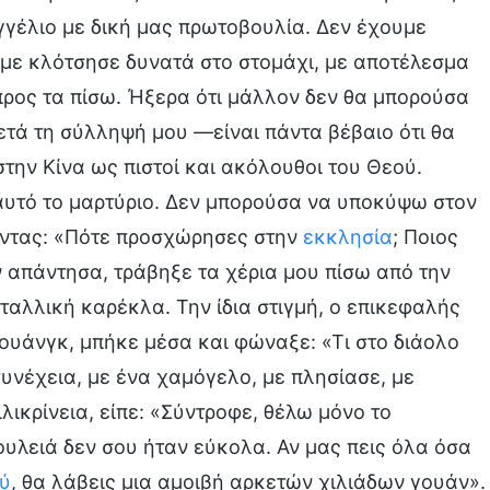
γγέλιο με δική μας πρωτοβουλία. Δεν έχουμε
 με κλότσησε δυνατά στο στομάχι, με αποτέλεσμα
ος τα πίσω. Ήξερα ότι μάλλον δεν θα μπορούσα
ετά τη σύλληψή μου —είναι πάντα βέβαιο ότι θα
στην Κίνα ως πιστοί και ακόλουθοι του Θεού.
αυτό το μαρτύριο. Δεν μπορούσα να υποκύψω στον
γοντας: «Πότε προσχώρησες στην
εκκλησία
; Ποιος
ν απάντησα, τράβηξε τα χέρια μου πίσω από την
εταλλική καρέκλα. Την ίδια στιγμή, ο επικεφαλής
ουάνγκ, μπήκε μέσα και φώναξε: «Τι στο διάολο
συνέχεια, με ένα χαμόγελο, με πλησίασε, με
λικρίνεια, είπε: «Σύντροφε, θέλω μόνο το
ουλειά δεν σου ήταν εύκολα. Αν μας πεις όλα όσα
ύ
, θα λάβεις μια αμοιβή αρκετών χιλιάδων γουάν».