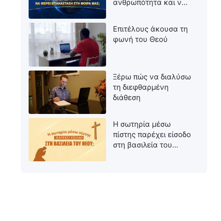
ανθρωπότητα και να
φέρει επανάσταση
στη μοίρα μας;
Επιτέλους άκουσα τη
φωνή του Θεού
Ξέρω πώς να διαλύσω
τη διεφθαρμένη
διάθεση
Η σωτηρία μέσω
πίστης παρέχει είσοδο
στη βασιλεία του
Θεού;