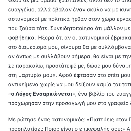
Θεού σε μια ομάδα χριστιανών, αλλά δεν το απ
ευαγγέλιο, αλλά έβαλαν έναν σκύλο να με κυνη
αστυνομικοί με πολιτικά ήρθαν στον χώρο εργασ
που ζούσα τότε. Συνειδητοποίησα ότι μάλλον με 
φοβήθηκα. Ήξερα ότι αν οι αστυνομικοί έβρισκα
στο διαμέρισμά μου, σίγουρα θα με συλλάμβαν
αν όντως με συλλάβουν σήμερα, θα είναι με την
Σε παρακαλώ, προστάτεψέ με, δώσε μου δύναμη 
στη μαρτυρία μου». Αφού έφτασαν στο σπίτι μο
αντικείμενα χωρίς να μου δείξουν καμία ταυτότ
«
ο Λόγος Ενσαρκώνεται
», ένα βιβλίο του ευαγ
προχώρησαν στην προσαγωγή μου στο γραφείο δ
Με ρώτησε ένας αστυνομικός: «Πιστεύεις στον
προσηλυτίσει; Ποιος είναι ο επικεφαλής σου;» 