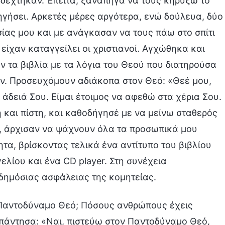
οδέχτηκαν. Έπειτα, ξαναπήγα να τους κηρύξω το
γήσει. Αρκετές μέρες αργότερα, ενώ δούλευα, δύο
ίας μου και με ανάγκασαν να τους πάω στο σπίτι
είχαν καταγγείλει οι χριστιανοί. Αγχώθηκα και
ν τα βιβλία με τα λόγια του Θεού που διατηρούσα
αν. Προσευχόμουν αδιάκοπα στον Θεό: «Θεέ μου,
 άδειά Σου. Είμαι έτοιμος να αφεθώ στα χέρια Σου.
και πίστη, και καθοδήγησέ με να μείνω σταθερός
υ, άρχισαν να ψάχνουν όλα τα προσωπικά μου
ητα, βρίσκοντας τελικά ένα αντίτυπο του βιβλίου
γελίου και ένα CD player. Στη συνέχεια
ημόσιας ασφάλειας της κομητείας.
 Παντοδύναμο Θεό; Πόσους ανθρώπους έχεις
Απάντησα: «Ναι, πιστεύω στον Παντοδύναμο Θεό,