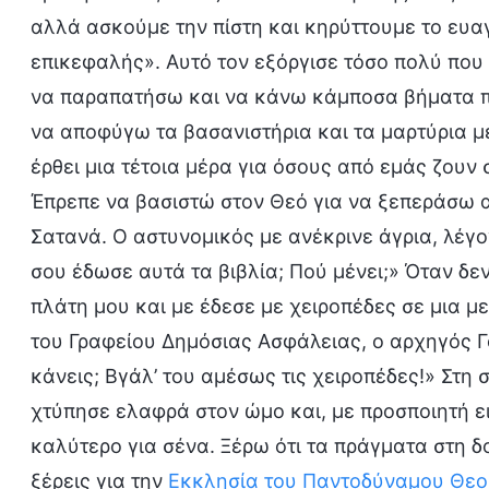
αλλά ασκούμε την πίστη και κηρύττουμε το ευα
επικεφαλής». Αυτό τον εξόργισε τόσο πολύ που
να παραπατήσω και να κάνω κάμποσα βήματα πρ
να αποφύγω τα βασανιστήρια και τα μαρτύρια μ
έρθει μια τέτοια μέρα για όσους από εμάς ζουν 
Έπρεπε να βασιστώ στον Θεό για να ξεπεράσω 
Σατανά. Ο αστυνομικός με ανέκρινε άγρια, λέ
σου έδωσε αυτά τα βιβλία; Πού μένει;» Όταν δε
πλάτη μου και με έδεσε με χειροπέδες σε μια μ
του Γραφείου Δημόσιας Ασφάλειας, ο αρχηγός Γ
κάνεις; Βγάλ’ του αμέσως τις χειροπέδες!» Στη 
χτύπησε ελαφρά στον ώμο και, με προσποιητή ει
καλύτερο για σένα. Ξέρω ότι τα πράγματα στη δ
ξέρεις για την
Εκκλησία του Παντοδύναμου Θεο