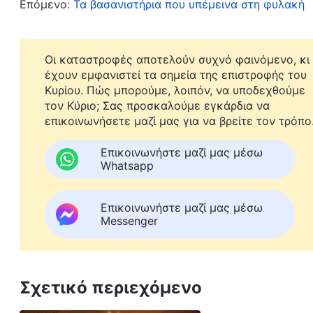
Επόμενο:
Τα βασανιστήρια που υπέμεινα στη φυλακή
και θα εκπληρωθούν μέσα σε εκείνους που έχ
δράκοντα στη γη όπου βρίσκεται κουλουριασμ
Θεό και είναι εχθρός Του, οπότε, οι άνθρωποι 
Οι καταστροφές αποτελούν συχνό φαινόμενο, κι
έχουν εμφανιστεί τα σημεία της επιστροφής του
διώξεις εξαιτίας της πίστης τους στον Θεό, κ
Κυρίου. Πώς μπορούμε, λοιπόν, να υποδεχθούμε
αυτήν την ομάδα ανθρώπων ως αποτέλεσμα 
τον Κύριο; Σας προσκαλούμε εγκάρδια να
επικοινωνήσετε μαζί μας για να βρείτε τον τρόπο
Θεού», Είναι το έργο του Θεού τόσο απλό όσο φαντάζ
συνειδητοποίησα ότι χρησιμοποιούσε τον μεγάλ
Επικοινωνήστε μαζί μας μέσω
Whatsapp
οδηγήσει τον εκλεκτό λαό Του στην τελείωση. Α
γινόταν για να οδηγηθεί η πίστη μου στην τελε
Επικοινωνήστε μαζί μας μέσω
αρνητικός και αδύναμος. Προσευχήθηκα τότε στ
Messenger
βασανίζουν ή όσο κι αν πρέπει να υποφέρω, δε
μου ούτε θα Σε προδώσω!» Μετά από αυτό, με ά
Σχετικό περιεχόμενο
Λίγο μετά τις 8 το βράδυ, τέσσερις νεαροί άνδρ