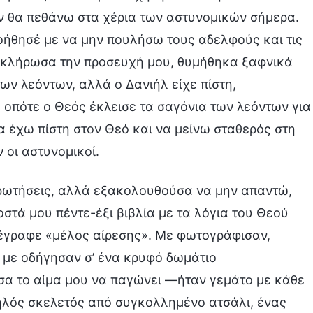
ν θα πεθάνω στα χέρια των αστυνομικών σήμερα.
Βοήθησέ με να μην πουλήσω τους αδελφούς και τις
οκλήρωσα την προσευχή μου, θυμήθηκα ξαφνικά
των λεόντων, αλλά ο Δανιήλ είχε πίστη,
 οπότε ο Θεός έκλεισε τα σαγόνια των λεόντων για
α έχω πίστη στον Θεό και να μείνω σταθερός στη
 οι αστυνομικοί.
 ερωτήσεις, αλλά εξακολουθούσα να μην απαντώ,
στά μου πέντε-έξι βιβλία με τα λόγια του Θεού
 έγραφε «μέλος αίρεσης». Με φωτογράφισαν,
 με οδήγησαν σ’ ένα κρυφό δωμάτιο
σα το αίμα μου να παγώνει —ήταν γεμάτο με κάθε
ηλός σκελετός από συγκολλημένο ατσάλι, ένας