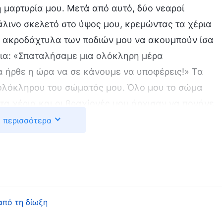
 μαρτυρία μου. Μετά από αυτό, δύο νεαροί
άλινο σκελετό στο ύψος μου, κρεμώντας τα χέρια
τα ακροδάχτυλα των ποδιών μου να ακουμπούν ίσα
ρια: «Σπαταλήσαμε μια ολόκληρη μέρα
 ήρθε η ώρα να σε κάνουμε να υποφέρεις!» Τα
 ολόκληρου του σώματός μου. Όλο μου το σώμα
 τα χέρια και οι βραχίονές μου άρχισαν να πονάνε
σιγά. Ούρλιαζα από τον πόνο. Είχα να φάω μια
 περισσότερα
Όλο αυτο ξεπερνούσε πραγματικά τις αντοχές μου.
α του Θεού: «
Ίσως όλοι σας θυμάστε αυτά τα
 εργάζεται εις ημάς καθ’ υπερβολήν εις
ετε ακούσει αυτά τα λόγια παλιότερα, όμως
μα. Σήμερα, γνωρίζετε πολύ καλά την
από τη δίωξη
α εκπληρώσει ο Θεός κατά τις έσχατες ημέρες,