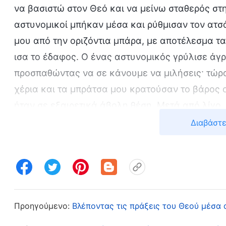
να βασιστώ στον Θεό και να μείνω σταθερός στη
αστυνομικοί μπήκαν μέσα και ρύθμισαν τον ατσ
μου από την οριζόντια μπάρα, με αποτέλεσμα 
ισα το έδαφος. Ο ένας αστυνομικός γρύλισε άγ
προσπαθώντας να σε κάνουμε να μιλήσεις· τώρα
χέρια και τα μπράτσα μου κρατούσαν το βάρος
ήταν σε εξαιρετικά άβολη θέση. Μετά από λίγο,
όλο και περισσότερο, σαν να ξεσκίζονταν σιγά-
Διαβάστε
ολόκληρη μέρα και ένιωθα ζαλάδα και ναυτία. 
Μέσα στον πόνο μου, ξαφνικά θυμήθηκα τα λόγι
λόγια: “Διότι η προσωρινή ελαφρά θλίψις ημών
υπερβολήν αιώνιον βάρος δόξης”. Όλοι σας έχ
κανείς σας δεν κατάλαβε το αληθινό τους νόη
Προηγούμενο:
Βλέποντας τις πράξεις του Θεού μέσα 
πραγματική τους σημασία. Αυτά τα λόγια θα τ