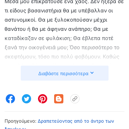
Μέσα μου επικρατούσε ένα χάος. Δεν ήξερα σε
τι είδους βασανιστήρια θα με υπέβαλλαν οι
αστυνομικοί. Θα με ξυλοκοπούσαν μέχρι
θανάτου ή θα με άφηναν ανάπηρο; Θα με
καταδίκαζαν σε φυλάκιση; Θα έβλεπα ποτέ
ξανά την οικογένειά μου; Όσο περισσότερο το
σκεφτόμουν, τόσο πιο πολύ φοβόμουν. Καθώς
τα συλλογιζόμουν όλα αυτά, συνειδητοποίησα
Διαβάστε περισσότερα
ξαφνικά ότι αντιμέτωπος με την καταπίεση και
τις κακουχίες, το μόνο πράγμα που είχα στο
μυαλό μου ήταν η σάρκα μου και η ασφάλειά
μου, και όχι το πώς να παραμείνω σταθερός
στη μαρτυρία μου για να ικανοποιήσω τον Θεό.
Είπα γρήγορα μια προσευχή: «Θεέ μου,
Προηγούμενο:
Δραπετεύοντας από το άντρο των
δαιμόνων