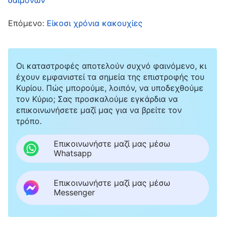
φοβάμαι μήπως με χτυπήσουν και με στείλουν
στη φυλακή. Σε παρακαλώ, δώσε μου πίστη.
Επόμενο:
Είκοσι χρόνια κακουχίες
Θέλω να παραμείνω σταθερός στη μαρτυρία
μου για Σένα». Μετά την προσευχή μου,
Οι καταστροφές αποτελούν συχνό φαινόμενο, κι
θυμήθηκα έναν ύμνο με τα λόγια του Θεού:
έχουν εμφανιστεί τα σημεία της επιστροφής του
Κυρίου. Πώς μπορούμε, λοιπόν, να υποδεχθούμε
1
Όταν οι άνθρωποι υποβάλλονται σε
τον Κύριο; Σας προσκαλούμε εγκάρδια να
επικοινωνήσετε μαζί μας για να βρείτε τον
δοκιμασίες, είναι φυσιολογικό να είναι
τρόπο.
αδύναμοι, ή να έχουν αρνητικότητα μέσα
τους, ή να στερούνται διαύγειας όσον αφορά
Επικοινωνήστε μαζί μας μέσω
Whatsapp
το θέλημα του Θεού ή το μονοπάτι άσκησής
τους. Σε κάθε περίπτωση, ωστόσο, πρέπει να
Επικοινωνήστε μαζί μας μέσω
έχεις πίστη στο έργο του Θεού και να μην Τον
Messenger
αρνείσαι, όπως ακριβώς έκανε κι ο Ιώβ. […]