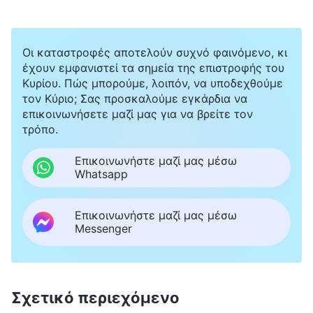
Προσευχήθηκα στον Θεό μέσα μου, ζητώντας
την προστασία και την καθοδήγησή Του. Τότε,
Οι καταστροφές αποτελούν συχνό φαινόμενο, κι
σκέφτηκα τα εξής λόγια του Θεού: «
Αν οι
έχουν εμφανιστεί τα σημεία της επιστροφής του
άνθρωποι τρέφουν άτολμες και φοβισμένες
Κυρίου. Πώς μπορούμε, λοιπόν, να υποδεχθούμε
τον Κύριο; Σας προσκαλούμε εγκάρδια να
σκέψεις, είναι γιατί ο Σατανάς τούς έχει
επικοινωνήσετε μαζί μας για να βρείτε τον
κοροϊδέψει· φοβάται πως θα διασχίσουμε τη
τρόπο.
γέφυρα της πίστης για να εισέλθουμε στον
Επικοινωνήστε μαζί μας μέσω
Θεό
»
(«Ο Λόγος», τόμ. 1: «Η εμφάνιση και το έργο
Whatsapp
του Θεού», Ομιλίες του Χριστού στην αρχή, Κεφάλαιο
. Συνειδητοποίησα ότι η δειλία και ο φόβος
Επικοινωνήστε μαζί μας μέσω
6)
Messenger
μου προέρχονταν από τον Σατανά, και όσο
άγριοι κι αν ήταν οι αστυνομικοί, μπορούσαν
απλώς να ρημάξουν και να βασανίσουν τη
Σχετικό περιεχόμενο
σάρκα μου, αλλά δεν μπορούσαν να αγγίξουν