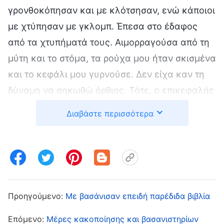
γρονθοκόπησαν και με κλότσησαν, ενώ κάποιοι
με χτύπησαν με γκλομπ. Έπεσα στο έδαφος
από τα χτυπήματά τους. Αιμορραγούσα από τη
μύτη και το στόμα, τα ρούχα μου ήταν σκισμένα
και το κεφάλι μου γυρνούσε. Δεν είχα καν τη
δύναμη να σηκωθώ όρθιος. Τότε, ο επικεφαλής
αστυνομικός με άρπαξε από τον λαιμό και είπε:
Διαβάστε περισσότερα
«Αν δεν σου δείξω πόσα απίδια παίρνει ο
σάκος, δεν θα ξέρεις με ποιον τα βάζεις! Μίλα!
Ποιος είναι ο επικεφαλής σου; Σε ποιους έχεις
κηρύξει;» Ήμουν πολύ νευρικός. Αν δεν
μιλούσα, σίγουρα θα συνέχιζαν να με χτυπούν,
Προηγούμενο:
Με βασάνισαν επειδή παρέδιδα βιβλία
και αν αυτό συνεχιζόταν, σκέφτηκα ότι θα
μπορούσα να καταλήξω ανάπηρος ή νεκρός.
Επόμενο:
Μέρες κακοποίησης και βασανιστηρίων