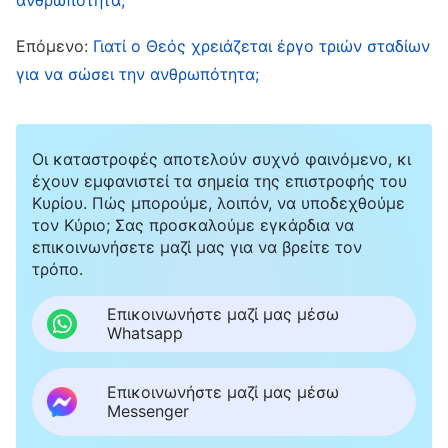
οδηγήσει τον εκλεκτό λαό του Θεού να
εισέλθει σε όλες τις αλήθειες. Τι έργο θα
Επόμενο:
Γιατί ο Θεός χρειάζεται έργο τριών σταδίων
πραγματοποιήσει ο Κύριος ερχόμενος και
για να σώσει την ανθρωπότητα;
εκφράζοντας αλήθειες; Χωρίς αμφιβολία,
πρόκειται για την εκτέλεση του έργου της
Οι καταστροφές αποτελούν συχνό φαινόμενο, κι
κρίσεως που ξεκινά από τον οίκο του Θεού,
έχουν εμφανιστεί τα σημεία της επιστροφής του
γεγονός που αποδεικνύει ακόμη περισσότερο
Κυρίου. Πώς μπορούμε, λοιπόν, να υποδεχθούμε
τον Κύριο; Σας προσκαλούμε εγκάρδια να
ότι ο Θεός επιτελεί το έργο της κρίσεως τις
επικοινωνήσετε μαζί μας για να βρείτε τον
έσχατες ημέρες εκφράζοντας αλήθειες. Πώς
τρόπο.
μπορούμε, λοιπόν, να υποδεχτούμε τον Κύριο;
Επικοινωνήστε μαζί μας μέσω
Δεδομένου ότι έρχεται ως ο Υιός του
Whatsapp
ανθρώπου, και ο Υιός του ανθρώπου έχει ένα
εντελώς συνηθισμένο παρουσιαστικό, χωρίς
Επικοινωνήστε μαζί μας μέσω
Messenger
τίποτα το φανερά υπερφυσικό, κανείς δεν θα