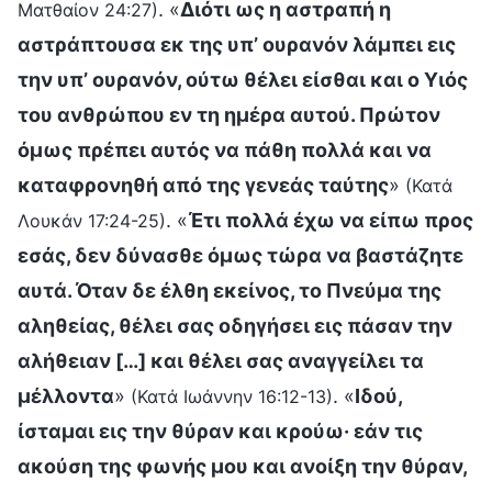
. «
Διότι ως η αστραπή η
Ματθαίον 24:27)
αστράπτουσα εκ της υπ’ ουρανόν λάμπει εις
την υπ’ ουρανόν, ούτω θέλει είσθαι και ο Υιός
του ανθρώπου εν τη ημέρα αυτού. Πρώτον
όμως πρέπει αυτός να πάθη πολλά και να
καταφρονηθή από της γενεάς ταύτης
»
(Κατά
. «
Έτι πολλά έχω να είπω προς
Λουκάν 17:24-25)
εσάς, δεν δύνασθε όμως τώρα να βαστάζητε
αυτά. Όταν δε έλθη εκείνος, το Πνεύμα της
αληθείας, θέλει σας οδηγήσει εις πάσαν την
αλήθειαν […] και θέλει σας αναγγείλει τα
μέλλοντα
»
. «
Ιδού,
(Κατά Ιωάννην 16:12-13)
ίσταμαι εις την θύραν και κρούω· εάν τις
ακούση της φωνής μου και ανοίξη την θύραν,