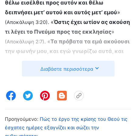
θέλω εισέλθει προς αυτόν και θέλω
δειπνήσει μετ’ αυτού και αυτός μετ’ εμού
»
. «
Όστις έχει ωτίον ας ακούση
(Αποκάλυψη 3:20)
τι λέγει το Πνεύμα προς τας εκκλησίας
»
. «
Τα πρόβατα τα εμά ακούουσι
(Αποκάλυψη 2:7)
την φωνήν μου, και εγώ γνωρίζω αυτά, και
με ακολουθούσι
»
. Τι
(Κατά Ιωάννην 10:27)
Διαβάστε περισσότερα
μπορούμε να δούμε σε αυτές τις προφητείες
του Κυρίου Ιησού; Τα λόγια του Κυρίου μάς
λένε ξεκάθαρα ότι επιστρέφει τις έσχατες
ημέρες ως ο Υιός του ανθρώπου. Ο Υιός του
ανθρώπου είναι στην πραγματικότητα η
ενσάρκωση, και θα εκφέρει κυρίως λόγια,
Προηγούμενο:
Πώς το έργο της κρίσης του Θεού τις
έσχατες ημέρες εξαγνίζει και σώζει την
εκφράζοντας πολλές αλήθειες, ενώ θα
ανθρωπότητα;