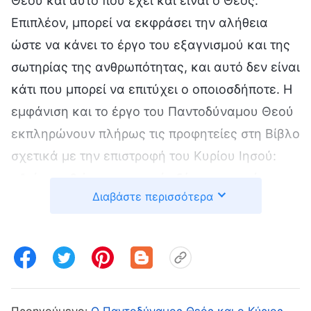
Θεού και αυτό που έχει και είναι ο Θεός.
Επιπλέον, μπορεί να εκφράσει την αλήθεια
ώστε να κάνει το έργο του εξαγνισμού και της
σωτηρίας της ανθρωπότητας, και αυτό δεν είναι
κάτι που μπορεί να επιτύχει ο οποιοσδήποτε. Η
εμφάνιση και το έργο του Παντοδύναμου Θεού
εκπληρώνουν πλήρως τις προφητείες στη Βίβλο
σχετικά με την επιστροφή του Κυρίου Ιησού:
«
Διότι καθώς η αστραπή εξέρχεται από
Διαβάστε περισσότερα
ανατολών και φαίνεται έως δυσμών, ούτω
θέλει είσθαι και η παρουσία του Υιού του
ανθρώπου
»
. «
Διά τούτο
(Κατά Ματθαίον 24:27)
και σεις γίνεσθε έτοιμοι, διότι καθ’ ην ώραν
δεν στοχάζεσθε, έρχεται ο Υιός του
Προηγούμενο:
Ο Παντοδύναμος Θεός και ο Κύριος