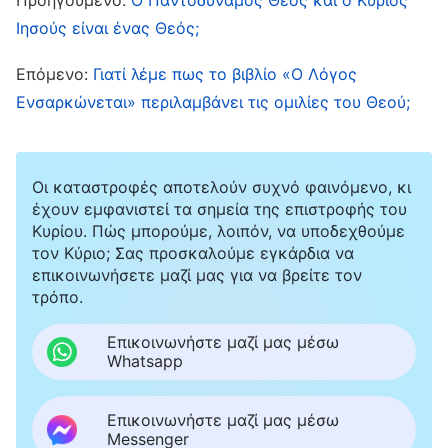
ανθρώπου
»
. «
Και ιδού,
(Κατά Ματθαίον 24:44)
Ιησούς είναι ένας Θεός;
έρχομαι ταχέως, και ο μισθός μου είναι μετ’
εμού, διά να αποδώσω εις έκαστον ως θέλει
Επόμενο:
Γιατί λέμε πως το βιβλίο «Ο Λόγος
είσθαι το έργον αυτού
»
.
(Αποκάλυψη 22:12)
Ενσαρκώνεται» περιλαμβάνει τις ομιλίες του Θεού;
«
Διότι έφθασεν ο καιρός του να αρχίση η
κρίσις από του οίκου του Θεού
»
(Α΄ Πέτρου
Οι καταστροφές αποτελούν συχνό φαινόμενο, κι
. Ο Παντοδύναμος Θεός είναι ο Υιός του
4:17)
έχουν εμφανιστεί τα σημεία της επιστροφής του
ανθρώπου όπως προφητεύεται στη Βίβλο.
Κυρίου. Πώς μπορούμε, λοιπόν, να υποδεχθούμε
τον Κύριο; Σας προσκαλούμε εγκάρδια να
Τουτέστιν, είναι ο ενσαρκωμένος Θεός, ο
επικοινωνήσετε μαζί μας για να βρείτε τον
οποίος έχει εκφράσει όλες τις αλήθειες
τρόπο.
προκειμένου να εξαγνίσει και να σώσει την
Επικοινωνήστε μαζί μας μέσω
ανθρωπότητα και έχει εκτελέσει το έργο της
Whatsapp
κρίσεώς Του, ξεκινώντας από τον οίκο του
Θεού. Οι περισσότερες από αυτές τις ομιλίες
Επικοινωνήστε μαζί μας μέσω
Messenger