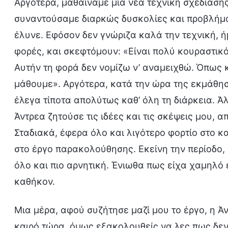
Αργότερα, μαθαίναμε μια νέα τεχνική σχεδίασης
συναντούσαμε διαρκώς δυσκολίες και προβλήμα
έλυνε. Εφόσον δεν γνώριζα καλά την τεχνική, 
φορές, και σκεφτόμουν: «Είναι πολύ κουραστικό
Αυτήν τη φορά δεν νομίζω ν’ αναμειχθώ. Όπως κ
μάθουμε». Αργότερα, κατά την ώρα της εκμάθησ
έλεγα τίποτα απολύτως καθ’ όλη τη διάρκεια. Ά
Άντρεα ζητούσε τις ιδέες και τις σκέψεις μου,
Σταδιακά, έφερα όλο και λιγότερο φορτίο στο 
στο έργο παρακολούθησης. Εκείνη την περίοδο,
όλο και πιο αρνητική. Ένιωθα πως είχα χαμηλό
καθήκον.
Μια μέρα, αφού συζήτησε μαζί μου το έργο, η Ά
καιρό τώρα, όμως εξακολουθείς να λες πως δεν