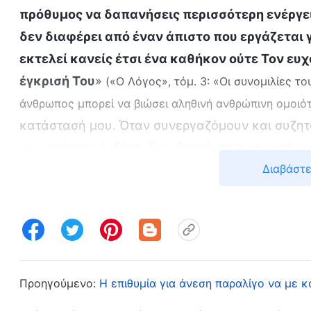
πρόθυμος να δαπανήσεις περισσότερη ενέργει
δεν διαφέρει από έναν άπιστο που εργάζεται γ
εκτελεί κανείς έτσι ένα καθήκον ούτε Τον ευχ
έγκρισή Του
»
(«Ο Λόγος», τόμ. 3: «Οι συνομιλίες 
άνθρωπος μπορεί να βιώσει αληθινή ανθρώπινη ομοιό
κατάστασή μου. Όταν συνεργαζόμουν και συζητού
μου απόψεις ή ιδέες. Ένιωθα πάντα πως αυτό οφ
Διαβάστε
ή το έργο. Μόνον όταν διάβασα τον λόγο του Θ
την ανευθυνότητά μου. Θυμήθηκα πως κατά την 
φορά που είχα προβλήματα επαγγελματικής φύσ
απειρία μου στο καθήκον και την ανεπαρκή κατ
απαλλάσσομαι από το πρόβλημα και να το αποφ
απλώς ακροάτρια. Ποτέ δεν το σκεφτόμουν προ
Προηγούμενο:
Η επιθυμία για άνεση παραλίγο να με 
δεν καταλάβαινα, πως δεν ήμουν ικανή και πως 