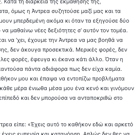
. Κατά τη διάρκεια της εκμάθησής της,
τα, όμως η Άντρεα συζητούσε μαζί μας και τα
ήμουν μπερδεμένη ακόμα κι όταν τα εξηγούσε δύο
 να μαθαίνω νέες δεξιότητες σ’ αυτόν τον τομέα.
αι να ’χει, έχουμε την Άντρεα να μας βοηθά να
ης, δεν άκουγα προσεκτικά. Μερικές φορές, δεν
λλες φορές, έφευγα κι έκανα κάτι άλλο. Όταν η
 απαντούσα πάντα αδιάφορα πως δεν είχα καμία.
καθήκον μου και έπαψα να εντοπίζω προβλήματα
 κάθε μέρα ένιωθα μέσα μου ένα κενό και γινόμουν
 επίπεδό και δεν μπορούσα να ανταποκριθώ στο
ντρεα είπε: «Έχεις αυτό το καθήκον εδώ και αρκετό
 έχεις εμπειρία και κατανόηση. Απλώς δεν θες να