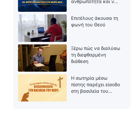
ανθρωπότητα και να
φέρει επανάσταση
στη μοίρα μας;
Επιτέλους άκουσα τη
φωνή του Θεού
Ξέρω πώς να διαλύσω
τη διεφθαρμένη
διάθεση
Η σωτηρία μέσω
πίστης παρέχει είσοδο
στη βασιλεία του
Θεού;