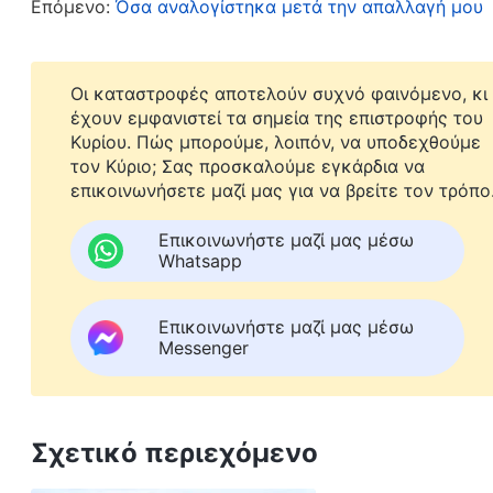
Επόμενο:
Όσα αναλογίστηκα μετά την απαλλαγή μου
όμως στην πραγματικότητα, αυτές ήταν απλώς δ
κερδίσω τη συμπόνια και την κατανόησή της, ώσ
συνεχίσω να απολαμβάνω τον ελεύθερο χρόνο μο
Οι καταστροφές αποτελούν συχνό φαινόμενο, κι
έχουν εμφανιστεί τα σημεία της επιστροφής του
υπεύθυνη γι’ αυτό το έργο εδώ και πάνω από έν
Κυρίου. Πώς μπορούμε, λοιπόν, να υποδεχθούμε
ήμουν υπεύθυνη και μελετούσα επιμελώς, θα εί
τον Κύριο; Σας προσκαλούμε εγκάρδια να
επικοινωνήσετε μαζί μας για να βρείτε τον τρόπο
το έργο. Ίσως και να μπορούσα να αναλάβω το έ
άλλο απ’ το να είμαι ανεύθυνη στο καθήκον μου
Επικοινωνήστε μαζί μας μέσω
Whatsapp
επιβιώνοντας καθημερινά με όσο λιγότερη προσ
πώς να κάνω τα πράγματα σωστά, να βάζω τα δ
Επικοινωνήστε μαζί μας μέσω
Απλώς έκανα μηχανικά το καθήκον μου και σκ
Messenger
ταλαιπωρία. Δεν σκεφτόμουν καθόλου το θέλη
είχε μια θέση στην καρδιά μου; Πώς να μη με α
καθήκον μου;
Σχετικό περιεχόμενο