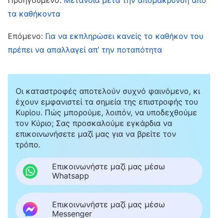
Όσο περισσότερο το σκεφτόμουν τόσο
τα καθήκοντα
περισσότερο πόνο και καταπίεση ένιωθα.
Επόμενο:
Για να εκπληρώσει κανείς το καθήκον του
Δυσκολευόμουν ν’ ανασάνω, σαν να είχα μια
πρέπει να απαλλαγεί απ’ την ποταπότητα
βαριά πέτρα πάνω στο στήθος μου.
Συνειδητοποίησα ότι ήθελα να ικανοποιήσω τη
σάρκα μου, κι έτσι προσευχήθηκα μέσα μου
Οι καταστροφές αποτελούν συχνό φαινόμενο, κι
έχουν εμφανιστεί τα σημεία της επιστροφής του
στον Θεό, ζητώντας Του να με διαφωτίσει και
Κυρίου. Πώς μπορούμε, λοιπόν, να υποδεχθούμε
να με καθοδηγήσει για να αποκτήσω
τον Κύριο; Σας προσκαλούμε εγκάρδια να
επικοινωνήσετε μαζί μας για να βρείτε τον
αυτογνωσία και να υποταχθώ.
τρόπο.
Σε μία από τις πνευματικές ασκήσεις μου,
Επικοινωνήστε μαζί μας μέσω
Whatsapp
διάβασα τα λόγια του Θεού: «
Όταν οι
αντίχριστοι έρχονται αντιμέτωποι με τα
Επικοινωνήστε μαζί μας μέσω
λόγια του Χριστού, τις εντολές Του ή τις αρχές
Messenger