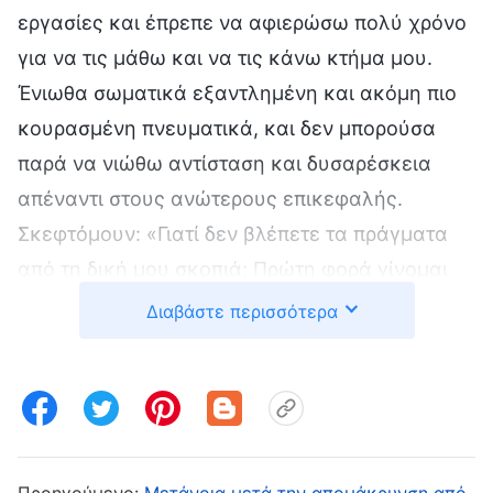
εργασίες και έπρεπε να αφιερώσω πολύ χρόνο
για να τις μάθω και να τις κάνω κτήμα μου.
Ένιωθα σωματικά εξαντλημένη και ακόμη πιο
κουρασμένη πνευματικά, και δεν μπορούσα
παρά να νιώθω αντίσταση και δυσαρέσκεια
απέναντι στους ανώτερους επικεφαλής.
Σκεφτόμουν: «Γιατί δεν βλέπετε τα πράγματα
από τη δική μου σκοπιά; Πρώτη φορά γίνομαι
επικεφαλής και έχω εκπαιδευτεί λίγο καιρό
Διαβάστε περισσότερα
μόνο, οπότε δεν μπορώ να κάνω αυτό το
καθήκον ανεξάρτητα. Η Τσεν Τζινγκ ήταν
πολλά χρόνια επικεφαλής και τα κατάφερνε
μια χαρά σε όλες τις πτυχές του έργου. Γιατί τη
μεταθέσατε και με αφήσατε εδώ ολομόναχη;»
Προηγούμενο:
Μετάνοια μετά την απομάκρυνση από