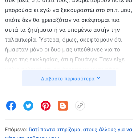
ασκήσεις στο σπίτι τους, αναρωτιόμουν πότε θα
μπορούσα κι εγώ να ξεκουραστώ στο σπίτι μου,
οπότε δεν θα χρειαζόταν να σκέφτομαι πια
αυτά τα ζητήματα ή να υπομένω αυτήν την
ταλαιπωρία. Ύστερα, όμως, σκεφτόμουν ότι
ήμασταν μόνο οι δυο μας υπεύθυνες για το
έργο της εκκλησίας, ότι η Γουάνγκ Τσεν είχε
μόλις εκλεγεί και ότι έπρεπε να γίνει πάρα
Διαβάστε περισσότερα
πολύ έργο. Αν έλεγα ότι δεν μπορούσα να κάνω
τα καθήκοντά μου, θα έδειχνα ότι δεν είχα
συνείδηση. Ένιωθα κάποιες ενοχές όταν το
σκεφτόμουν αυτό. Όταν, όμως, αυξανόταν η
πίεση του έργου, και πάλι δεν μπορούσα να
υπερνικήσω τη σάρκα μου και δεν ήθελα να
Επόμενο:
Γιατί πάντα στηρίζομαι στους άλλους για να
κάνω το καθήκον μου;