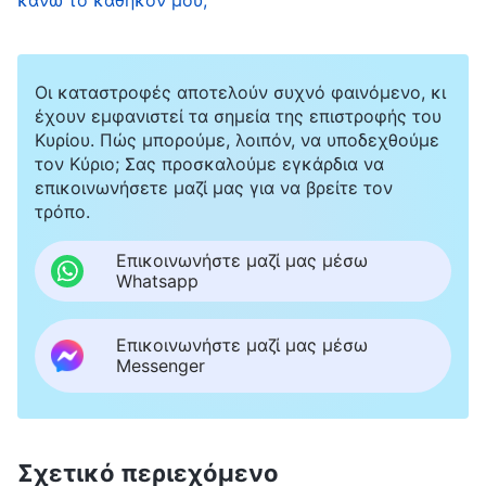
κάνω τα καθήκοντά μου. Μια αδελφή είδε ότι
ήμουν πολύ παθητική στα καθήκοντά μου,
οπότε επισήμανε ότι δεν είχα αίσθημα φορτίου
Οι καταστροφές αποτελούν συχνό φαινόμενο, κι
και ότι άκουγα τη σάρκα μου. Στενοχωρήθηκα
έχουν εμφανιστεί τα σημεία της επιστροφής του
λίγο και σκέφτηκα ότι δεν έπρεπε να χειρίζομαι
Κυρίου. Πώς μπορούμε, λοιπόν, να υποδεχθούμε
τον Κύριο; Σας προσκαλούμε εγκάρδια να
έτσι τα καθήκοντά μου, αλλά μετά, άθελά μου,
επικοινωνήσετε μαζί μας για να βρείτε τον
συνέχισα να ζω μέσα στη σάρκα μου,
τρόπο.
νιώθοντας ότι αυτό το καθήκον ήταν πολύ
Επικοινωνήστε μαζί μας μέσω
οδυνηρό και κουραστικό.
Whatsapp
Αργότερα, μια αδελφή υπέβαλε αναφορά για
Επικοινωνήστε μαζί μας μέσω
Messenger
μένα και οι ανώτεροι επικεφαλής, αφότου
ερεύνησαν και επιβεβαίωσαν την κατάσταση,
με απάλλαξαν από τα καθήκοντά μου λόγω της
Σχετικό περιεχόμενο
συνεχιζόμενης συμπεριφοράς μου. Ο