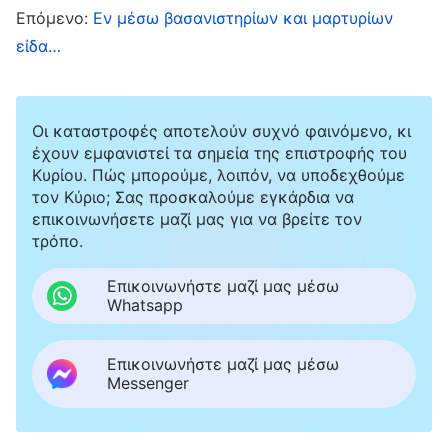
Επόμενο:
Εν μέσω βασανιστηρίων και μαρτυρίων
σύζυγό μου από εκείνο το κολαστήριο όσο
είδα…
γίνεται γρηγορότερα. Όμως, για να φύγω,
έπρεπε να προδώσω τον Θεό και να καταδώσω
τους αδελφούς και τις αδελφές μου. Τότε,
Οι καταστροφές αποτελούν συχνό φαινόμενο, κι
έχουν εμφανιστεί τα σημεία της επιστροφής του
ήρθαν στο μυαλό μου τα λόγια του Θεού:
Κυρίου. Πώς μπορούμε, λοιπόν, να υποδεχθούμε
«
Πρέπει να είστε σε επαγρύπνηση και να
τον Κύριο; Σας προσκαλούμε εγκάρδια να
επικοινωνήσετε μαζί μας για να βρείτε τον
περιμένετε διαρκώς, και πρέπει να
τρόπο.
προσεύχεστε περισσότερο ενώπιόν Μου.
Πρέπει να αναγνωρίζετε τις διάφορες
Επικοινωνήστε μαζί μας μέσω
Whatsapp
σκευωρίες και τα πανούργα σχέδια του
Σατανά, να αναγνωρίζετε τα πνεύματα, να
Επικοινωνήστε μαζί μας μέσω
γνωρίζετε τους ανθρώπους και να είστε σε
Messenger
θέση να διακρίνετε κάθε είδους ανθρώπους,
γεγονότα και πράγματα
»
(«Κεφάλαιο 17» του