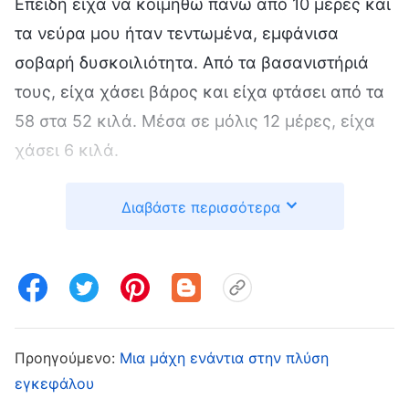
Επειδή είχα να κοιμηθώ πάνω από 10 μέρες και
τα νεύρα μου ήταν τεντωμένα, εμφάνισα
σοβαρή δυσκοιλιότητα. Από τα βασανιστήριά
τους, είχα χάσει βάρος και είχα φτάσει από τα
58 στα 52 κιλά. Μέσα σε μόλις 12 μέρες, είχα
χάσει 6 κιλά.
Την δέκατη τρίτη μέρα, η αστυνομία με οδήγησε
Διαβάστε περισσότερα
σ’ ένα κρατητήριο στην πόλη. Λιγότερο από
έναν μήνα μετά, με πήγαν σε ένα πολυτελές
ξενοδοχείο για παρακολούθηση. Έφεραν τον
σύζυγό μου και μας άφησαν μόνους σε ένα
δωμάτιο, για να με ενθαρρύνει να δώσω
Προηγούμενο:
Μια μάχη ενάντια στην πλύση
πληροφορίες για την εκκλησία. Αρχικά, άρχισα
εγκεφάλου
να λυγίζω, και ήθελα να φύγω μαζί με τον