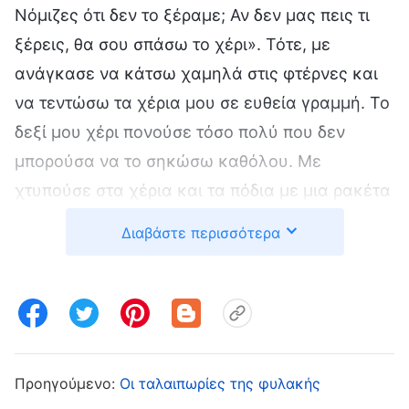
Νόμιζες ότι δεν το ξέραμε; Αν δεν μας πεις τι
ξέρεις, θα σου σπάσω το χέρι». Τότε, με
ανάγκασε να κάτσω χαμηλά στις φτέρνες και
να τεντώσω τα χέρια μου σε ευθεία γραμμή. Το
δεξί μου χέρι πονούσε τόσο πολύ που δεν
μπορούσα να το σηκώσω καθόλου. Με
χτυπούσε στα χέρια και τα πόδια με μια ρακέτα
του μπάντμιντον, και το ίδιο έκανε και στο
Διαβάστε περισσότερα
στόμα και το πηγούνι μου, μέχρι που μούδιασαν
τα χείλη και το πηγούνι μου. Αφού κάθισα έτσι
για περισσότερα από δέκα λεπτά, με ρώτησαν
αν ήξερα κάποιον αδελφό. Σοκαρίστηκα.
Πρέπει να είχαν βρει το όνομά του στα αρχεία
Προηγούμενο:
Οι ταλαιπωρίες της φυλακής
των κλήσεών μου. Αν δεν τους το έλεγα, δεν