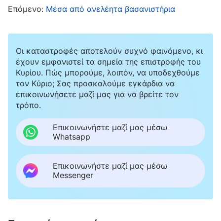
μπορούσα να φανταστώ τι μαρτύριο θα
Επόμενο:
Μέσα από ανελέητα βασανιστήρια
ακολουθούσε, αλλά ό,τι και να γινόταν, δεν
μπορούσα να γίνω Ιούδας και να προδώσω τον
Οι καταστροφές αποτελούν συχνό φαινόμενο, κι
αδελφό μου. Είπα ήρεμα: «Δεν τον γνωρίζω».
έχουν εμφανιστεί τα σημεία της επιστροφής του
Τότε τρεις αστυνομικοί με περικύκλωσαν, με
Κυρίου. Πώς μπορούμε, λοιπόν, να υποδεχθούμε
τον Κύριο; Σας προσκαλούμε εγκάρδια να
άρπαξαν από τον γιακά και με έσπρωχναν
επικοινωνήσετε μαζί μας για να βρείτε τον
μπρος-πίσω ανάμεσά τους μέχρι που ζαλίστηκα
τρόπο.
και παραπατούσα. Φοβήθηκα λίγο, σκεπτόμενη:
Επικοινωνήστε μαζί μας μέσω
«Έτσι μικροκαμωμένη που είμαι, αν συνεχιστεί
Whatsapp
αυτό το βασανιστήριο, θα μπορέσω να το
αντέξω;» Προσευχήθηκα ξανά και ξανά μέσα
Επικοινωνήστε μαζί μας μέσω
Messenger
στην καρδιά μου, ζητώντας από τον Θεό να με
προστατεύσει. Σκέφτηκα τον Δανιήλ. Όταν τον
έριξαν στον λάκκο των λιονταριών,