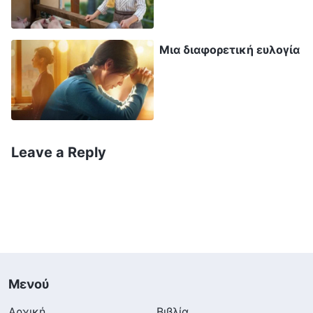
ευλογίες;
πράγματα και δαπάνησα τον εαυτό μου τόσο
όσο κι αυτοί. Γιατί έδωσε υγιές σώμα ο Θεός σε
Μια διαφορετική ευλογία
αυτούς και όχι σ’ εμένα;» Όσο περισσότερο
σκεφτόμουν έτσι, τόσο μεγαλύτερη ανησυχία
και άγχος ένιωθα για την ασθένειά μου.
Μια μέρα, διάβασα αυτά τα λόγια του Θεού:
Leave a Reply
«
Το πώς θα είναι η υγεία κάποιου σε μια
συγκεκριμένη ηλικία και το αν θα πάθει
κάποια σοβαρή ασθένεια είναι πράγματα που
κανονίζει ο Θεός. Οι άπιστοι δεν πιστεύουν
στον Θεό κι έτσι πηγαίνουν να βρουν κάποιον
που να μπορεί να δει τέτοια πράγματα από
Μενού
την ημερομηνία της γέννησής τους ή
Αρχική
Βιβλία