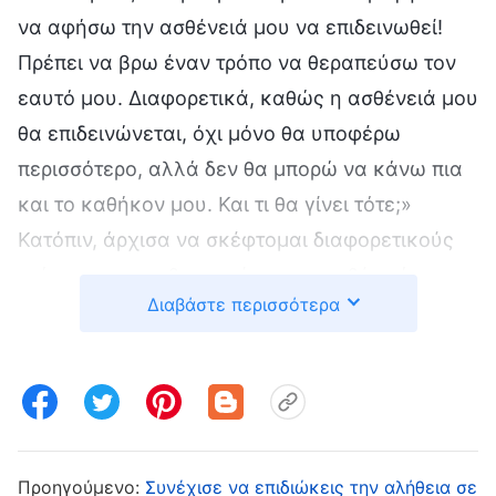
να αφήσω την ασθένειά μου να επιδεινωθεί!
Πρέπει να βρω έναν τρόπο να θεραπεύσω τον
εαυτό μου. Διαφορετικά, καθώς η ασθένειά μου
θα επιδεινώνεται, όχι μόνο θα υποφέρω
περισσότερο, αλλά δεν θα μπορώ να κάνω πια
και το καθήκον μου. Και τι θα γίνει τότε;»
Κατόπιν, άρχισα να σκέφτομαι διαφορετικούς
τρόπους για να θεραπεύσω την ασθένειά μου.
Διαβάστε περισσότερα
[α]
[β]
Εκτός από βεντούζες
, γκουά σα
και
[γ]
μόξα
, έψαξα επίσης παντού για θεραπείες για
την αυχενική σπονδύλωση. Εκείνο το διάστημα,
ήμουν πλήρως αφοσιωμένη στο πώς να
θεραπεύσω την ασθένειά μου, και δεν ένιωθα
πλέον κανένα φορτίο για το καθήκον μου.
Προηγούμενο:
Συνέχισε να επιδιώκεις την αλήθεια σε