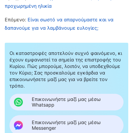
προχωρημένη ηλικία
Αμελούσα να ολοκληρώσω διάφορες εργασίες,
και όταν ο φόρτος εργασίας ήταν μεγάλος και
Επόμενο:
Είναι σωστό να απαρνούμαστε και να
απαιτούσε υπερωρία ως αργά τη νύχτα,
δαπανούμε για να λαμβάνουμε ευλογίες;
εξωτερικά έκανα το καθήκον μου, αλλά μέσα
μου ένιωθα απρόθυμη, γιατί φοβόμουν ότι η
Οι καταστροφές αποτελούν συχνό φαινόμενο, κι
υπερπροσπάθεια θα επιδείνωνε την ασθένειά
έχουν εμφανιστεί τα σημεία της επιστροφής του
μου.
Κυρίου. Πώς μπορούμε, λοιπόν, να υποδεχθούμε
τον Κύριο; Σας προσκαλούμε εγκάρδια να
επικοινωνήσετε μαζί μας για να βρείτε τον
Τον Μάιο του 2022, ένα πρωί που κατέβαινα
τρόπο.
για πρωινό, ένιωσα ξαφνικά ένα ιδιαίτερο
Επικοινωνήστε μαζί μας μέσω
βάρος στο δεξί μου πόδι και τον δεξιό μου ώμο.
Whatsapp
Ένιωσα το δεξί μου πόδι τόσο αδύναμο, που ίσα
ίσα μπορούσα να το σηκώσω, και
Επικοινωνήστε μαζί μας μέσω
Messenger
αναγκαζόμουν να το σέρνω. Αμέσως