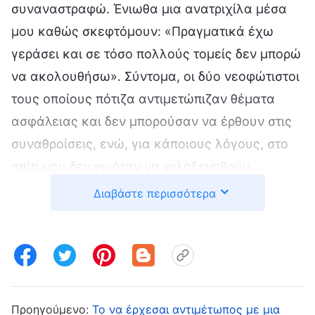
συναναστραφώ. Ένιωθα μια ανατριχίλα μέσα
μου καθώς σκεφτόμουν: «Πραγματικά έχω
γεράσει και σε τόσο πολλούς τομείς δεν μπορώ
να ακολουθήσω». Σύντομα, οι δύο νεοφώτιστοι
τους οποίους πότιζα αντιμετώπιζαν θέματα
ασφάλειας και δεν μπορούσαν να έρθουν στις
συναθροίσεις, ενώ, για κάποιους λόγους, στο
σπίτι μου δεν γινόταν να φιλοξενηθούν
συναθροίσεις για τους αδελφούς και τις
Διαβάστε περισσότερα
αδελφές. Βλέποντας τα καθήκοντά μου να
χάνονται το ένα μετά το άλλο, πραγματικά
αποκαρδιώθηκα: «Τώρα δεν μπορώ να κάνω
καθόλου καθήκοντα. Είμαι πλέον τόσο γριά και
άχρηστη. Δεν έχω πια καμία ελπίδα σωτηρίας!»
Προηγούμενο:
Το να έρχεσαι αντιμέτωπος με μια