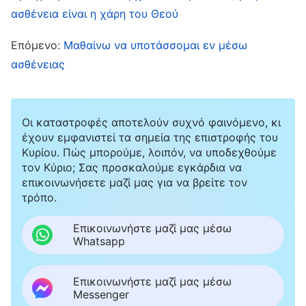
Έγινα τόσο αρνητική που ένιωθα εντελώς
ασθένεια είναι η χάρη του Θεού
εξαντλημένη. Πολύ σύντομα αρρώστησα, είχα
Επόμενο:
Μαθαίνω να υποτάσσομαι εν μέσω
επίμονο βήχα και ανέπνεα με δυσκολία. Παρότι
ασθένειας
είδα έναν γιατρό και η πάθησή μου βελτιώθηκε
κάπως, σκεφτόμουν πως γερνούσα όλο και
περισσότερο και πως η υγεία μου χειροτέρευε,
Οι καταστροφές αποτελούν συχνό φαινόμενο, κι
έχουν εμφανιστεί τα σημεία της επιστροφής του
κι αναρωτιόμουν πώς θα μπορούσα να
Κυρίου. Πώς μπορούμε, λοιπόν, να υποδεχθούμε
συνεχίσω τα καθήκοντά μου. Όσο περισσότερο
τον Κύριο; Σας προσκαλούμε εγκάρδια να
επικοινωνήσετε μαζί μας για να βρείτε τον
το σκεφτόμουν, τόσο περισσότερο ταραζόμουν
τρόπο.
κι ένιωθα να παραλύω εντελώς. Μετά απ’ αυτό,
άρχισα να μην προσεύχομαι τακτικά, ενώ δεν
Επικοινωνήστε μαζί μας μέσω
Whatsapp
ήθελα πια να τρώω και να πίνω τα λόγια του
Θεού. Στον ελεύθερο χρόνο μου, έφτασα ακόμα
Επικοινωνήστε μαζί μας μέσω
και στο σημείο να βλέπω σαπουνόπερες στην
Messenger