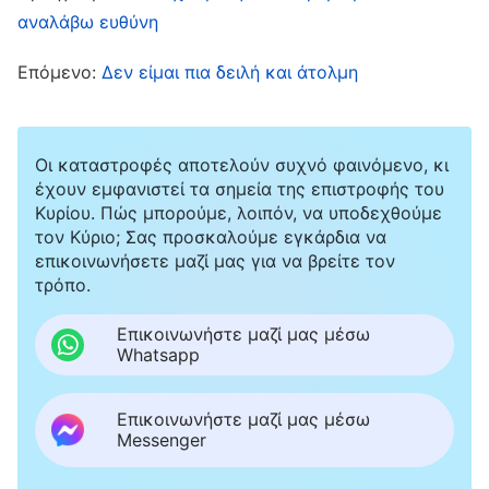
τα καθήκοντά τους και γιατί δεν τους είχαμε
αναλάβω ευθύνη
αναθέσει διαφορετικά καθήκοντα, και μας
Επόμενο:
Δεν είμαι πια δειλή και άτολμη
ζητούσαν να γράψουμε όσα στοχαζόμασταν
και κατανοούσαμε σχετικά με αυτό το ζήτημα.
Εκείνη την εποχή, δεν είχα την παραμικρή
Οι καταστροφές αποτελούν συχνό φαινόμενο, κι
έχουν εμφανιστεί τα σημεία της επιστροφής του
αυτογνωσία. Νόμιζα πως αυτό το έργο δεν ήταν
Κυρίου. Πώς μπορούμε, λοιπόν, να υποδεχθούμε
της αρμοδιότητάς μου, και, ακόμα κι αν
τον Κύριο; Σας προσκαλούμε εγκάρδια να
επικοινωνήσετε μαζί μας για να βρείτε τον
κάποιος έπρεπε να αναλάβει την ευθύνη,
τρόπο.
αυτός ο κάποιος δεν θα έπρεπε να ήμουν εγώ.
Επικοινωνήστε μαζί μας μέσω
Η Λι Χουά και η Ντινγκ Γιαν ήταν αυτές που δεν
Whatsapp
είχαν καταφέρει να απαλλάξουν εγκαίρως τη
Φαν Σιά απ’ τα καθήκοντά της. Οι ανώτεροι
Επικοινωνήστε μαζί μας μέσω
Messenger
επικεφαλής είδαν ότι προέβαλλα
αντεπιχειρήματα, αποποιούμουν τις ευθύνες