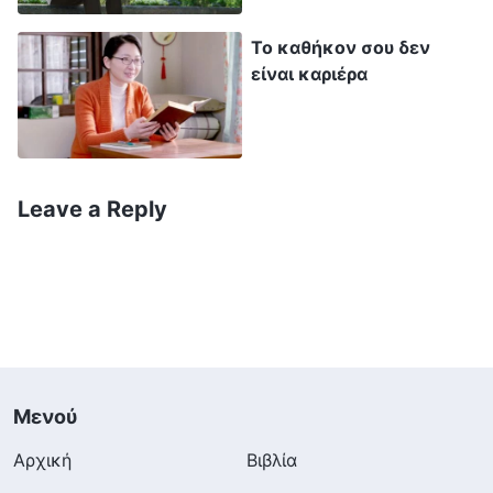
ελεεινοί; Σε οτιδήποτε ωφελεί τη θέση ή τη
Το καθήκον σου δεν
φήμη τους, καταβάλλουν προσπάθειες να
είναι καριέρα
κάνουν ή να πουν ό,τι είναι απαραίτητο και
υπομένουν πρόθυμα κάθε ταλαιπωρία. Αλλά
όταν πρόκειται για έργο που οργανώνεται
από τον οίκο του Θεού ή για έργο που ωφελεί
Leave a Reply
την ανάπτυξη της ζωής του εκλεκτού λαού
του Θεού, το αγνοούν εντελώς. Ακόμα κι όταν
οι κακοί άνθρωποι διαταράσσουν,
αναστατώνουν και διαπράττουν κάθε είδους
κακό, επηρεάζοντας έτσι σοβαρά το έργο της
εκκλησίας, παραμένουν απαθείς και
Μενού
αδιάφοροι, λες και δεν τους αφορά. Και αν
Αρχική
Βιβλία
κάποιος ανακαλύψει και αναφέρει τις κακές