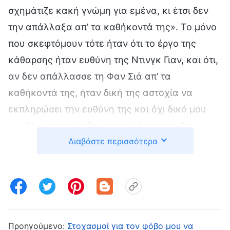
σχημάτιζε κακή γνώμη για εμένα, κι έτσι δεν
την απάλλαξα απ’ τα καθήκοντά της». Το μόνο
που σκεφτόμουν τότε ήταν ότι το έργο της
κάθαρσης ήταν ευθύνη της Ντινγκ Γιαν, και ότι,
αν δεν απάλλασσε τη Φαν Σιά απ’ τα
καθήκοντά της, ήταν δική της αστοχία να
εκπληρώσει την ευθύνη της και όχι δικό μου
πρόβλημα, οπότε δεν αναμίχθηκα στο ζήτημα.
Διαβάστε περισσότερα
Αργότερα, οι ανώτεροι επικεφαλής
ανακάλυψαν αυτό το ζήτημα και κανόνισαν να
απαλλάξει κάποιος γρήγορα τη Φαν Σιά απ’ τα
καθήκοντά της. Έστειλαν επίσης ένα γράμμα
όπου μας ρωτούσαν γιατί δεν είχαμε
απαλλάξει τους ακατάλληλους ανθρώπους απ’
Προηγούμενο:
Στοχασμοί για τον φόβο μου να