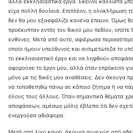
άλλα εκκλησιαστικά έργα. Εκείνοι κάλλιστα μπ
είχα πολλή δουλειά. Επιπλέον, η ολοκλήρωση το
δεν θα μου εξασφάλιζε κανένα έπαινο. Όμως θ
προέκυπταν εντός του δικού μου πεδίου, οπότε 
ευθύνες. Μετά από αυτό, αφιέρωσα περισσότερο
οποίο ήμουν υπεύθυνος και αντιμετώπιζα το υπ
το εκκλησιαστικό έργο και να ληφθούν αποφάσει
αφορούσε το έργο μου, αλλά όταν επρόκειτο γι
μόνο με τις δικές μου αναθέσεις. Δεν άκουγα πρ
να τοποθετηθώ πάνω σε κάποιο ζήτημα ή να πά
όλους τους άλλους. Όταν σημαντικά θέματα χρ
αποφάσεων, αμέσως μόλις έβλεπα ότι δεν σχετί
ενεργούσα αδιάφορα.
Μετά από λίγο καιρό, άκουγα συνεχώς από αδελ