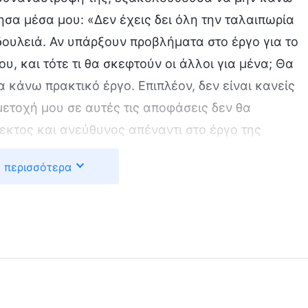
ησα μέσα μου: «Δεν έχεις δει όλη την ταλαιπωρία
 δουλειά. Αν υπάρξουν προβλήματα στο έργο για το
ου, και τότε τι θα σκεφτούν οι άλλοι για μένα; Θα
να κάνω πρακτικό έργο. Επιπλέον, δεν είναι κανείς
μετοχή μου σε αυτές τις αποφάσεις δεν θα
σεκτος και ανεύθυνος απέναντι στο έργο της
ύσα να γνωρίσω τον εαυτό μου.
 περισσότερα
πικεφαλής και μου είπε: «Οι αδελφοί και οι
ο στο καθήκον σου, ότι κατά τη διάρκεια των
άποψή σου, δεν υποβάλλεις ουσιαστικές προτάσεις
ι στο έργο της εκκλησίας. Δεν είσαι κατάλληλος
άσισαν ότι θα πρέπει να απαλλαγείς από τα
ένιωσα εντελώς σαστισμένος, στα πρόθυρα της