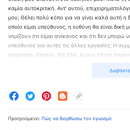
καμία αυτοκριτική. Αντ’ αυτού, επιχειρηματολόγ
μου; Θέλει πολύ κόπο για να γίνει καλά αυτή η
οποίο είμαι υπεύθυνος, η ευθύνη θα είναι δική μ
νομίζουν ότι είμαι ανίκανος και ότι δεν μπορώ 
υπεύθυνος για αυτές τις άλλες εργασίες; Η συμ
επηρεάσει τίποτα». Και έτσι, ήμουν πάντα απρό
εκκλησίας και δεν στοχαζόμουν ούτε προσπαθο
Διαβάστε
Τον Ιανουάριο του 2021, ήρθε να με βρει ένας ε
αδελφές είπαν ότι δεν επωμίζεσαι κάποιο φορτί
συζητήσεων για το έργο σπάνια εκφράζεις την 
και δεν αισθάνεσαι ούτε ίχνος ευθύνης απέναντ
για επικεφαλής. Μετά από συζήτηση, όλοι αποφ
Προηγούμενο:
Πώς να διορθώσω τον εγωισμό
καθήκοντά σου». Ακούγοντας τον επικεφαλής, 