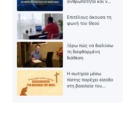
ανθρωπότητα και να
φέρει επανάσταση
στη μοίρα μας;
Επιτέλους άκουσα τη
φωνή του Θεού
Ξέρω πώς να διαλύσω
τη διεφθαρμένη
διάθεση
Η σωτηρία μέσω
πίστης παρέχει είσοδο
στη βασιλεία του
Θεού;