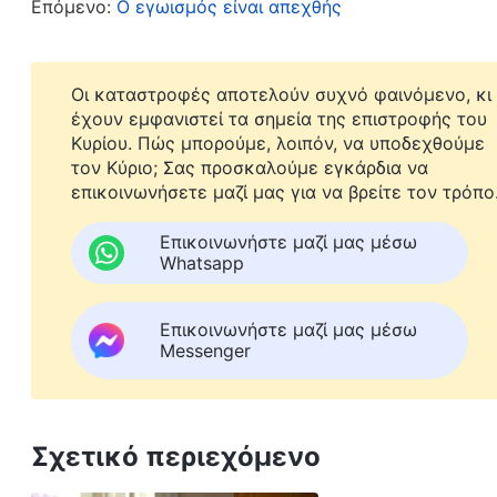
Επόμενο:
Ο εγωισμός είναι απεχθής
κατάρρευσης. Σκέφτηκα: «Δεν συμμετείχα πολύ
απίστευτα απασχολημένος κάθε μέρα με τις δικ
δυνατόν να λες ότι δεν επωμίζομαι κάποιο φορτ
Οι καταστροφές αποτελούν συχνό φαινόμενο, κι
έχουν εμφανιστεί τα σημεία της επιστροφής του
χωρίς κανένα πρόβλημα;» Για λίγο καιρό, δεν 
Κυρίου. Πώς μπορούμε, λοιπόν, να υποδεχθούμε
εξακολουθούσα να πιστεύω ότι όλα όσα έκανε 
τον Κύριο; Σας προσκαλούμε εγκάρδια να
επικοινωνήσετε μαζί μας για να βρείτε τον τρόπο
τους. Προσευχόμουν στον Θεό και αναζητούσα
αυτοκριτική και να γνωρίσω τον εαυτό μου.
Επικοινωνήστε μαζί μας μέσω
Whatsapp
Αργότερα, είδα ένα απόσπασμα από τα λόγια το
Επικοινωνήστε μαζί μας μέσω
Θεός
λέει: «
Η συνείδηση και η λογική θα πρέπ
Messenger
φύσης του καθενός. Αυτά τα δύο είναι τα πιο 
άνθρωπος που δεν έχει συνείδηση ούτε τη λο
γενικές γραμμές, δεν έχει ανθρώπινη φύση ή 
Σχετικό περιεχόμενο
μπω σε περισσότερες λεπτομέρειες, τι εκδηλ