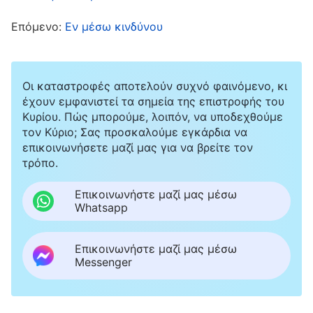
αλλού, όχι μόνο θ’ αυξηθεί ο φόρτος εργασίας
Επόμενο:
Εν μέσω κινδύνου
μου, αλλά θα πέσει σίγουρα και η απόδοση της
εργασίας μου. Αν συμβεί αυτό, δεν θα πει η
επικεφαλής ότι δεν είμαι καλή επικεφαλής;»
Οι καταστροφές αποτελούν συχνό φαινόμενο, κι
Αφού μου πέρασε αυτό από το μυαλό,
έχουν εμφανιστεί τα σημεία της επιστροφής του
Κυρίου. Πώς μπορούμε, λοιπόν, να υποδεχθούμε
απάντησα με δυσαρέσκεια: «Πραγματικά δεν
τον Κύριο; Σας προσκαλούμε εγκάρδια να
ξέρω τι σκέφτεται η επικεφαλής». Οι δύο
επικοινωνήσετε μαζί μας για να βρείτε τον
αδελφές είδαν ότι φαινόμουν πεσμένη και
τρόπο.
ρώτησαν απορημένες: «Τι συμβαίνει; Δεν σου
Επικοινωνήστε μαζί μας μέσω
ζητάει απλώς η επικεφαλής να βρεις δύο
Whatsapp
ακόμη εργάτες ποτίσματος;» Όταν άκουσα
Επικοινωνήστε μαζί μας μέσω
αυτό που είπαν, ένιωσα κάπως αμήχανα. Όταν
Messenger
ξαναβρήκα την ψυχραιμία μου, απάντησα
χωρίς ενθουσιασμό: «Εντάξει, τότε θα πρέπει