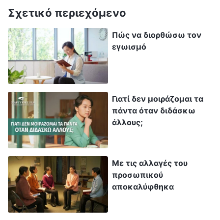
να επιλέξουμε μερικούς υποψήφιους με τα
Σχετικό περιεχόμενο
κατάλληλα προσόντα». Αυτό είπα δυνατά,
Πώς να διορθώσω τον
όμως νοερά αμφισβητούσα την απόφαση: «Η
εγωισμό
επικεφαλής βλέπει την εκκλησία μας σαν
κέντρο εκπαίδευσης ταλέντων; Πρώτα θέλει τη
μία, τώρα θέλει την άλλη. Το έργο της
εκκλησίας άρχισε επιτέλους να σημειώνει
Γιατί δεν μοιράζομαι τα
πάντα όταν διδάσκω
πρόοδο, πώς όμως υποτίθεται ότι θα
άλλους;
προχωρήσουμε εάν τοποθετήσει αλλού αυτά τα
ταλέντα;» Όσο περισσότερο το σκεφτόμουν,
τόσο χειρότερα ένιωθα, κι άρχισα να
Με τις αλλαγές του
προσωπικού
αισθάνομαι κάποια εχθρότητα προς την
αποκαλύφθηκα
επικεφαλής. Συνέχισα να εκπληρώνω τα
καθήκοντά μου, αλλά με λιγότερο ενθουσιασμό