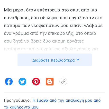
Μία μέρα, όταν επέστρεψα στο σπίτι από μια
συνάθροιση, δύο αδελφές που εργάζονταν στο
πότισμα των νεοφώτιστων μου είπαν: «Λάβαμε
ένα γράμμα από την επικεφαλής, στο οποίο
σου ζητά να βρεις δύο ακόμη εργάτες
ποτίσματος και να γράψεις αξιολογήσεις για
εμάς τις δύο». Όταν το άκουσα αυτό, η
Διαβάστε περισσότερα
δυσαρέσκειά μου ήταν εμφανής. Σκέφτηκα
μέσα μου: «Σκοπεύει η επικεφαλής να τις
επανατοποθετήσει κι αυτές; Μόλις τις
εκπαίδευσα αυτές τις δύο αδελφές. Μπόρεσα
να τις αναθέσω πολλή δουλειά κι έχω πολύ
Προηγούμενο:
Τι έμαθα από την απαλλαγή μου από
λιγότερες έγνοιες τώρα. Εάν τοποθετηθούν
τα καθήκοντά μου