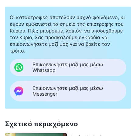
μάταιο. Θα πέσουν στις συμφορές, θρηνώντας
και τρίζοντας τα δόντια τους. Πώς, λοιπόν,
Οι καταστροφές αποτελούν συχνό φαινόμενο, κι
σώζει ο Σωτήρας την ανθρωπότητα με την
έχουν εμφανιστεί τα σημεία της επιστροφής του
έλευσή Του; Πρώτα, μας σώζει από την
Κυρίου. Πώς μπορούμε, λοιπόν, να υποδεχθούμε
τον Κύριο; Σας προσκαλούμε εγκάρδια να
αμαρτία. Με το έργο της λύτρωσης, ο Κύριος
επικοινωνήσετε μαζί μας για να βρείτε τον
Ιησούς συγχώρεσε τις αμαρτίες μας. Παρόλα
τρόπο.
αυτά, συνεχίζουμε να αμαρτάνουμε. Δεν
Επικοινωνήστε μαζί μας μέσω
έχουμε ξεφύγει από τα δεσμά της αμαρτίας.
Whatsapp
Αυτό είναι αδιαμφισβήτητο γεγονός. Ο Θεός
Επικοινωνήστε μαζί μας μέσω
είναι άγιος και δίκαιος. Εμφανίζεται για ένα
Messenger
άγιο μέρος και κρύβεται από τον τόπο της
βρωμιάς. Δεν μπορούμε να αντικρίσουμε τον
Κύριο, διότι δεν είμαστε άγιοι. Ζώντας στην
Σχετικό περιεχόμενο
αμαρτία, είμαστε ανάξιοι να εισέλθουμε στη