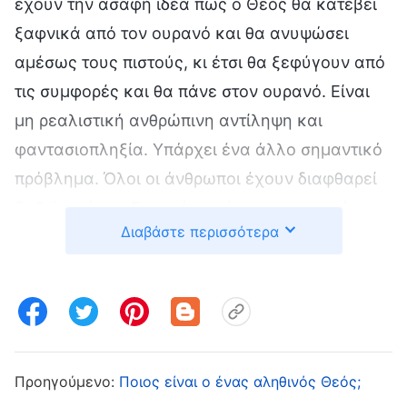
έχουν την ασαφή ιδέα πως ο Θεός θα κατέβει
ξαφνικά από τον ουρανό και θα ανυψώσει
αμέσως τους πιστούς, κι έτσι θα ξεφύγουν από
τις συμφορές και θα πάνε στον ουρανό. Είναι
μη ρεαλιστική ανθρώπινη αντίληψη και
φαντασιοπληξία. Υπάρχει ένα άλλο σημαντικό
πρόβλημα. Όλοι οι άνθρωποι έχουν διαφθαρεί
βαθιά από τον Σατανά και έχουν σατανική
Διαβάστε περισσότερα
φύση. Όλοι ζουν στην αμαρτία, γεμάτοι βρωμιά
και διαφθορά. Θα μπορούσαμε, στ’ αλήθεια, να
αρπαχτούμε απευθείας; Είμαστε άξιοι της
βασιλείας των ουρανών; Αν όλοι περιμένουν
τον Σωτήρα να κατέβει, προσκολλημένοι σε
αυτήν την αντίληψη, είναι βέβαιο πως θα είναι
Προηγούμενο:
Ποιος είναι ο ένας αληθινός Θεός;