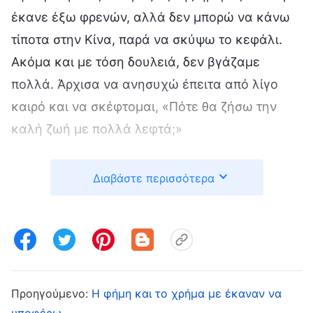
έκανε έξω φρενών, αλλά δεν μπορώ να κάνω
τίποτα στην Κίνα, παρά να σκύψω το κεφάλι.
Ακόμα και με τόση δουλειά, δεν βγάζαμε
πολλά. Άρχισα να ανησυχώ έπειτα από λίγο
καιρό και να σκέφτομαι, «Πότε θα ζήσω την
καλή ζωή με πολλά λεφτά;»
Το 2008, μια φίλη μου είπε ότι με μιας μέρας
Διαβάστε περισσότερα
δουλειά στην Ιαπωνία βγάζεις όσα σε δέκα
μέρες στην Κίνα. Καταχάρηκα όταν το άκουσα
αυτό. Σκέφτηκα ότι είχα βρει επιτέλους μια
καλή ευκαιρία να βγάλω λεφτά. Η αμοιβή του
μεσάζοντα που θα κανόνιζε το ταξίδι ήταν
Προηγούμενο:
Η φήμη και το χρήμα με έκαναν να
μεγάλη, αλλά σκέφτηκα, «Τα αγαθά κόποις
υποφέρω