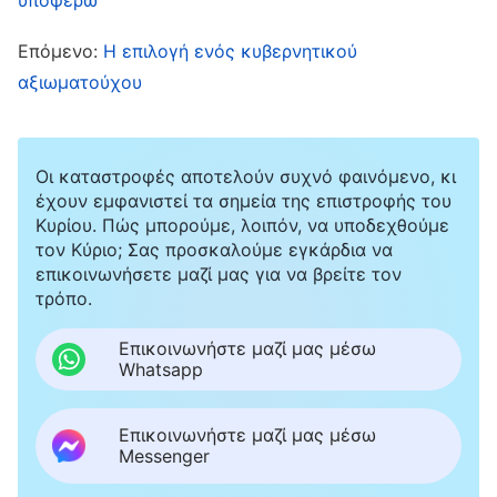
κτώνται. Θα κάνουμε απόσβεση γρήγορα, αν
Επόμενο:
Η επιλογή ενός κυβερνητικού
βρούμε δουλειά στην Ιαπωνία». Αποφασίσαμε
αξιωματούχου
να πάμε αμέσως στην Ιαπωνία, να
κυνηγήσουμε το όνειρο. Εκεί, έπρεπε να
δουλεύουμε 13-14 ώρες κάθε μέρα. Ήμασταν
Οι καταστροφές αποτελούν συχνό φαινόμενο, κι
ψόφιοι. Μετά τη δουλειά, θέλαμε μόνο να
έχουν εμφανιστεί τα σημεία της επιστροφής του
Κυρίου. Πώς μπορούμε, λοιπόν, να υποδεχθούμε
πέσουμε στο κρεβάτι. Ούτε να φάμε δεν
τον Κύριο; Σας προσκαλούμε εγκάρδια να
θέλαμε. Η μέση μου πονούσε συνέχεια και δεν
επικοινωνήσετε μαζί μας για να βρείτε τον
τρόπο.
είχα λεφτά για γιατρό, οπότε έπαιρνα
παυσίπονα για να βγάζω τη μέρα. Δεν μου
Επικοινωνήστε μαζί μας μέσω
Whatsapp
έφτανε ο πόνος, με κατσάδιαζε και το αφεντικό
και οι συνάδελφοι με κακομεταχειρίζονταν.
Επικοινωνήστε μαζί μας μέσω
Μια φορά έκανα ένα λαθάκι, όταν ήμουν νέα
Messenger
στη δουλειά ακόμα. Το αφεντικό μου τα έψαλε