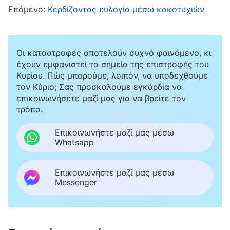
σε πιστοποιημένους γιατρούς και το όνομά μου
Επόμενο:
Κερδίζοντας ευλογία μέσω κακοτυχιών
ήταν στη λίστα των αρχιχειρουργών. Ο μισθός
και το κύρος μου αυξήθηκαν, ενώ οι
Οι καταστροφές αποτελούν συχνό φαινόμενο, κι
συνάδελφοί μου έμειναν στάσιμοι. Ένιωθα μια
έχουν εμφανιστεί τα σημεία της επιστροφής του
χαρά που δύσκολα περιγράφεται με λόγια,
Κυρίου. Πώς μπορούμε, λοιπόν, να υποδεχθούμε
τον Κύριο; Σας προσκαλούμε εγκάρδια να
ειδικά σε πολυσύχναστους δρόμους, όπου
επικοινωνήσετε μαζί μας για να βρείτε τον
άνθρωποι με αναγνώριζαν. Εγώ δεν τους
τρόπο.
γνώριζα, μα με γνώριζαν εκείνοι. Μέχρι και
Επικοινωνήστε μαζί μας μέσω
φιλοφρονήσεις μου έκαναν ότι ήμουν καλή
Whatsapp
χειρουργός. Οι ασθενείς με κοιτούσαν με
θαυμασμό και έλεγαν: «Ήρθα να με εξετάσετε
Επικοινωνήστε μαζί μας μέσω
Messenger
την τάδε μέρα και έγινα γρήγορα καλά χωρίς
να δώσω πολλά χρήματα, ενώ όταν πήγαινα
στον τάδε, δεν είδα καμία βελτίωση…» Και