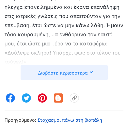
ήλεγχα επανειλημμένα και έκανα επανάληψη
στις ιατρικές γνώσεις που απαιτούνταν για την
επέμβαση, έτσι ώστε να μην κάνω λάθη. Ήμουν
τόσο κουρασμένη, μα ενθάρρυνα τον εαυτό
μου, έτσι ώστε μια μέρα να τα καταφέρω:
«Δούλεψε σκληρά! Υπάρχει φως στο τέλος του
τούνελ!»
Διαβάστε περισσότερα
Τελικά, μετά από επτά χρόνια σκληρής
δουλειάς κι επιμονής, έγινα πιστοποιημένη
γιατρός. Εκείνη τη στιγμή, σκεφτόμουν μόνο
μία φράση: Άξιζε τον κόπο! Μόλις ανέβηκα
στην ιεραρχία, αυξήθηκε και η τιμή εξέτασης.
Προηγούμενο:
Στοχασμοί πάνω στη βιοπάλη
Έκανα όλες τις επεμβάσεις που αναλογούσαν