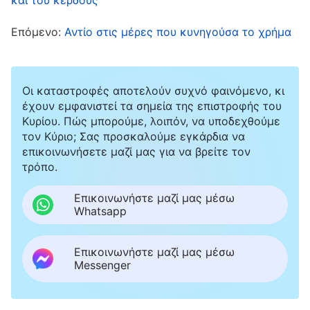
ημέρες. Επίσης, μπορούσα να παίρνω ρεπό τις
Επόμενο:
Αντίο στις μέρες που κυνηγούσα το χρήμα
Κυριακές. Η δουλειά μου δεν με εμπόδιζε να
πηγαίνω στις συναθροίσεις ούτε να κάνω το
καθήκον μου.
Οι καταστροφές αποτελούν συχνό φαινόμενο, κι
έχουν εμφανιστεί τα σημεία της επιστροφής του
Κυρίου. Πώς μπορούμε, λοιπόν, να υποδεχθούμε
Το φθινόπωρο του 2006, είχε πάρα πολλή
τον Κύριο; Σας προσκαλούμε εγκάρδια να
δουλειά στο αποστακτήριο. Χρειαζόταν να
επικοινωνήσετε μαζί μας για να βρείτε τον
δουλεύω πάνω από δέκα ώρες τη μέρα
τρόπο.
τουλάχιστον. Ο διευθυντής του αποστακτηρίου
Επικοινωνήστε μαζί μας μέσω
έλεγε συχνά στα μίτινγκ: «Τώρα είναι η
Whatsapp
περίοδος της μέγιστης παραγωγής. Ως
Επικοινωνήστε μαζί μας μέσω
επικεφαλής ομάδας, πρέπει να βρεις τρόπους
Messenger
να πετύχεις τον στόχο της παραγωγής εντός
της προθεσμίας. Δεν πρέπει να πάρεις άδεια, να