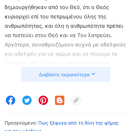
δημιουργήθηκαν από τον Θεό, ότι ο Θεός
κυριαρχεί επί του πεπρωμένου όλης της
ανθρωπότητας, και όλη η ανθρωπότητα πρέπει
να πιστεύει στον Θεό και να Τον λατρεύει.
Αργότερα, συναθροιζόμουν συχνά με αδελφούς
και αδελφές για να τρώμε και να πίνουμε τα
λόγια του Θεού, και να ψέλνουμε ύμνους
δοξολογίας προς τον Θεό. Το απολάμβανα
Διαβάστε περισσότερα
αυτό, και ένιωθα την καρδιά μου
απελευθερωμένη. Λίγο αργότερα, μπορούσα να
κάνω καθήκοντα. Ήμουν υπεύθυνη για τις
συναθροίσεις τριών ομάδων. Εκείνη την
περίοδο, ήταν η χαμηλή σεζόν για τις πωλήσεις
Προηγούμενο:
Πώς ξέφυγα από τη δίνη της φήμης
στο αποστακτήριο, και δούλευα μόνο τις μισές
και του κέρδους