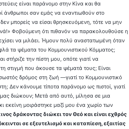
ιστεύεις είναι παράνομο στην Κίνα και θα
νοί άνθρωποι σαν εμάς να εναντιωθούν στο
 δεν μπορείς να είσαι θρησκευόμενη, τότε να μην
ενά!» Φοβούμενη ότι πιθανόν να παρακολουθούσε η
νεχίσει να μιλάει. Ήμουν πολύ αναστατωμένη όταν
υφλά τα ψέματα του Κομμουνιστικού Κόμματος;
αι στήριζε την πίστη μου, οπότε γιατί να
τη στιγμή που άκουσε τα ψέματά τους; Είναι
 σωστός δρόμος στη ζωή —γιατί το Κομμουνιστικό
η; Δεν κάνουμε τίποτα παράνομο ως πιστοί, γιατί
μας διώκουν; Μετά από αυτό, μίλησα σε μια
κι εκείνη μοιράστηκε μαζί μου ένα χωρίο των
ινος δράκοντας διώκει τον Θεό και είναι εχθρός
όκεινται σε εξευτελισμό και καταπίεση, εξαιτίας