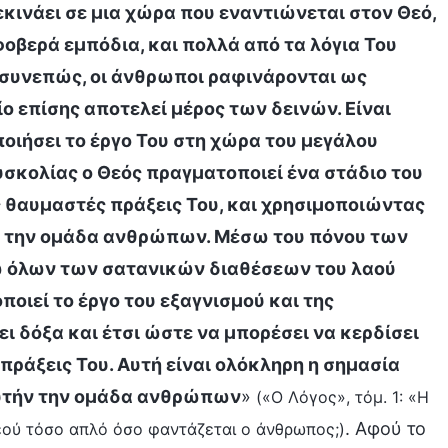
ξεκινάει σε μια χώρα που εναντιώνεται στον Θεό,
φοβερά εμπόδια, και πολλά από τα λόγια Του
 συνεπώς, οι άνθρωποι ραφινάρονται ως
ο επίσης αποτελεί μέρος των δεινών. Είναι
οιήσει το έργο Του στη χώρα του μεγάλου
σκολίας ο Θεός πραγματοποιεί ένα στάδιο του
ς θαυμαστές πράξεις Του, και χρησιμοποιώντας
ήν την ομάδα ανθρώπων. Μέσω του πόνου των
ω όλων των σατανικών διαθέσεων του λαού
οιεί το έργο του εξαγνισμού και της
ι δόξα και έτσι ώστε να μπορέσει να κερδίσει
πράξεις Του. Αυτή είναι ολόκληρη η σημασία
 αυτήν την ομάδα ανθρώπων
»
(«Ο Λόγος», τόμ. 1: «Η
. Αφού το
Θεού τόσο απλό όσο φαντάζεται ο άνθρωπος;)