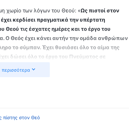
μη χωρίο των λόγων του Θεού: «
Ως πιστοί στον
 έχει κερδίσει πραγματικά την υπέρτατη
 Θεού τις έσχατες ημέρες και το έργο του
ρα. Ο Θεός έχει κάνει αυτήν την ομάδα ανθρώπων
ηρο το σύμπαν. Έχει θυσιάσει όλο το αίμα της
 έχει δώσει όλο το έργο του Πνεύματος σε
είστε οι τυχεροί. Επιπλέον, έχει μεταφέρει τη
 περισσότερα
, πάνω σας, και θα εκδηλώσει πλήρως τον σκοπό
ώπων. Επομένως, εσείς είστε εκείνοι που θα
, είστε οι κληρονόμοι της δόξας του Θεού
»
(«Ο
Είναι το έργο του Θεού τόσο απλό όσο φαντάζεται ο
υτη τιμή. Για να σώσει εμάς, που έχουμε διαφθαρεί
ς πίστης στον Θεό
 και ήλθε στη γη να εργαστεί για δεύτερη φορά,