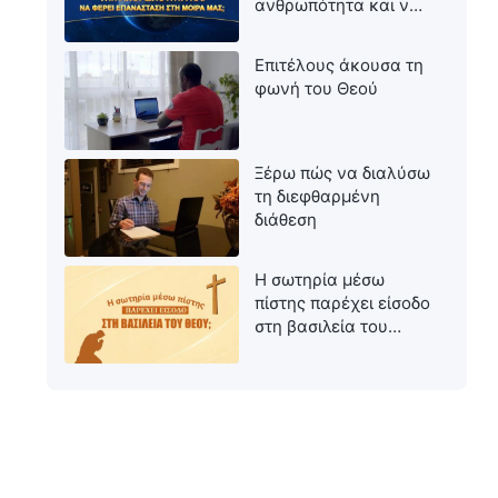
ανθρωπότητα και να
φέρει επανάσταση
στη μοίρα μας;
Επιτέλους άκουσα τη
φωνή του Θεού
Ξέρω πώς να διαλύσω
τη διεφθαρμένη
διάθεση
Η σωτηρία μέσω
πίστης παρέχει είσοδο
στη βασιλεία του
Θεού;