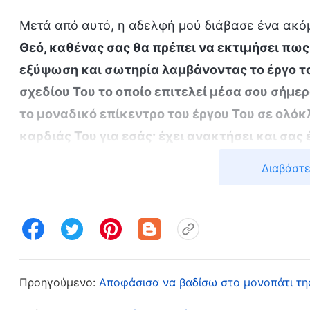
Μετά από αυτό, η αδελφή μού διάβασε ένα ακό
Θεό, καθένας σας θα πρέπει να εκτιμήσει πως
εξύψωση και σωτηρία λαμβάνοντας το έργο του
σχεδίου Του το οποίο επιτελεί μέσα σου σήμε
το μοναδικό επίκεντρο του έργου Του σε ολόκλ
καρδιάς Του για εσάς· έχει ανακτήσει και σας
ολόκληρο το σύμπαν. Για αυτόν τον λόγο, εσείς 
Διαβάστε
δόξα Του από το Ισραήλ, τον εκλεκτό λαό Του
του σχεδίου Του μέσω αυτής της ομάδας ανθρ
λάβουν την κληρονομιά του Θεού και, επιπλέον
Λόγος», τόμ. 1: «Η εμφάνιση και το έργο του Θεού», 
. Διαβάζοντάς το αυτό, ένιωσα απίστε
άνθρωπος;)
Προηγούμενο:
Αποφάσισα να βαδίσω στο μονοπάτι τη
τόσο βαθιά από τον Σατανά, ο Θεός ενσαρκώθηκε