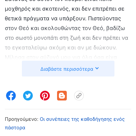
μοχθηρός και σκοτεινός, και δεν επιτρέπει σε
θετικά πράγματα να υπάρξουν. Πιστεύοντας
στον Θεό και ακολουθώντας τον Θεό, βαδίζω
στο σωστό μονοπάτι στη ζωή και δεν πρέπει να
το εγκαταλείψω ακόμη και αν με διώκουν.
Μίλησα στον σύζυγό μου για όλα όσα είχα
καταλάβει, μα εκείνος δεν έλεγε να με
Διαβάστε περισσότερα
ακούσει. Αναγκάστηκα να διαβάζω κρυφά τα
λόγια του Θεού και να πηγαίνω σε
συναθροίσεις όταν εκείνος δεν ήταν σπίτι. Τον
Απρίλιο του 2013, επιδεινώθηκε η οσφυϊκή
σπονδύλωσή μου. Δεν μπορούσα να καθίσω
Προηγούμενο:
Οι συνέπειες της καθοδήγησης ενός
ούτε να σταθώ —μπορούσα μόνο να μένω
πάστορα
ξαπλωμένη. Ο σύζυγός μου με βοήθησε να