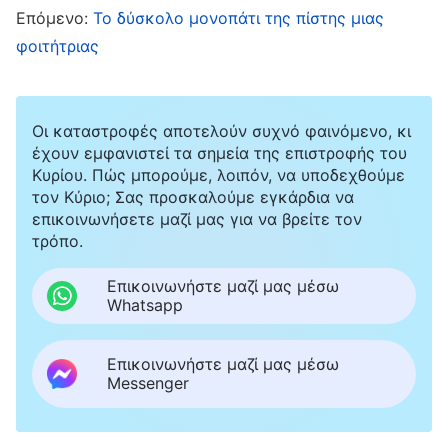
Επόμενο:
Το δύσκολο μονοπάτι της πίστης μιας
υποβάλω αίτηση στον εργοδότη μου για άδεια
φοιτήτριας
αρκετών μηνών. Ο Θεός με προστάτευσε και η
ασθένειά μου σχεδόν θεραπεύτηκε με μερικά
φαρμακευτικά επιθέματα. Στη συνέχεια, άρχισα
Οι καταστροφές αποτελούν συχνό φαινόμενο, κι
έχουν εμφανιστεί τα σημεία της επιστροφής του
να εκμεταλλεύομαι την άδειά μου για να
Κυρίου. Πώς μπορούμε, λοιπόν, να υποδεχθούμε
κηρύξω το ευαγγέλιο, αλλά δεν πέρασε πολύς
τον Κύριο; Σας προσκαλούμε εγκάρδια να
επικοινωνήσετε μαζί μας για να βρείτε τον
καιρός και ο σύζυγός μου το πρόσεξε. Ερχόταν
τρόπο.
σπίτι στο μεσημεριανό του διάλειμμα για να δει
αν ήμουν εκεί. Αν αργούσα λίγο να πάω σπίτι
Επικοινωνήστε μαζί μας μέσω
Whatsapp
και έβλεπα το αυτοκίνητό του παρκαρισμένο
από κάτω, ένιωθα αμέσως μέσα μου πανικό.
Επικοινωνήστε μαζί μας μέσω
Όλα αυτά τα χρόνια που ήμασταν παντρεμένοι,
Messenger
πάντα με φρόντιζε πολύ, αλλά μόλις δεν έκανα
αυτό που μου είπε για την πίστη μου στον Θεό,