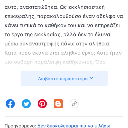
αυτό, αναστατώθηκα. Ως εκκλησιαστική
επικεφαλής, παρακολουθούσα έναν αδελφό να
κάνει τυπικά το καθήκον του και να επηρεάζει
το έργο της εκκλησίας, αλλά δεν το έλυνα
μέσω συναναστροφής πάνω στην αλήθεια.
Κατά πόσο έκανα έτσι αληθινό έργο; Αυτό ήταν
μια σοβαρή παράλειψη καθήκοντος. Όσο
περισσότερο το σκεφτόμουν, τόσο χειρότερα
Διαβάστε περισσότερα
ένιωθα, αλλά αδυνατούσα και πάλι να ανοίξω
το στόμα μου για να τον εκθέσω. Ανησυχούσα
ότι αν τον εξέθετα και τον κλάδευα, μπορεί να
σκεφτόταν ότι δεν είχα συμπόνια, και αν
γινόταν αρνητικός, πετούσε λευκή πετσέτα και
εγκατέλειπε το καθήκον του, οι άλλοι αδελφοί
Προηγούμενο:
Δεν δυσκολεύομαι πια να μιλήσω