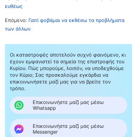
ευθέως
και οι αδελφές μπορεί να με θεωρούσαν
ανίκανη να εργαστώ. Αυτό όχι μόνο θα
Επόμενο:
Γιατί φοβάμαι να εκθέσω τα προβλήματα
διακύβευε τη γενική μας σχέση, αλλά θα
των άλλων
έβλαπτε και τη φήμη μου. Σκέφτηκα: «Ξέχνα
το, ούτως ή άλλως έχω ήδη πει κάτι στον Λίου
Οι καταστροφές αποτελούν συχνό φαινόμενο, κι
Λιανγκ, οπότε θα τον αφήσω να το αναλογιστεί
έχουν εμφανιστεί τα σημεία της επιστροφής του
με την πάροδο του χρόνου». Με αυτόν τον
Κυρίου. Πώς μπορούμε, λοιπόν, να υποδεχθούμε
τον Κύριο; Σας προσκαλούμε εγκάρδια να
τρόπο, τελικά δεν εξέθεσα ούτε ανέλυσα ποτέ
επικοινωνήσετε μαζί μας για να βρείτε τον
το πρόβλημά του.
τρόπο.
Επικοινωνήστε μαζί μας μέσω
Αργότερα, παρατήρησα ότι δύο άλλοι αδελφοί
Whatsapp
που δούλευαν μαζί μου ήταν πάντα σε κόντρα
επειδή είχαν διαφορετικές ιδέες για τα
Επικοινωνήστε μαζί μας μέσω
Messenger
πράγματα. Κανένας από τους δύο δεν