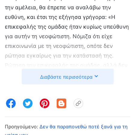
την αμέλεια, θα έπρεπε να αναλάβω την
ευθύνη, και έτσι της εξήγησα γρήγορα: «Η
επικεφαλής της ομάδας ήταν κυρίως υπεύθυνη
για αυτήν τη νεοφώτιστη. Νόμιζα ότι είχε
επικοινωνία με τη νεοφώτιστη, οπότε δεν
ρώτησα εγκαίρως για την κατάστασή της.
Ρώτησα την επικεφαλής της ομάδας, αλλά δεν
μου απάντησε εγκαίρως». Έδειξα στην
Διαβάστε περισσότερα
επόπτρια τα μηνύματα που είχα στείλει στην
επικεφαλής της ομάδας για να αποδείξω ότι
νοιαζόμουν πραγματικά για τη νεοφώτιστη. Της
έδειξα και τα μηνύματα που είχα στείλει
αργότερα στη νεοφώτιστη για να αποδείξω ότι
Προηγούμενο:
Δεν θα παραπονεθώ ποτέ ξανά για τη
αφού ανακάλυψα πως δεν ερχόταν τακτικά
μοίρα μου