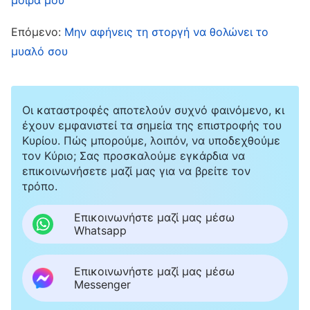
στις συναθροίσεις, είχα προσπαθήσει να έρθω
Επόμενο:
Μην αφήνεις τη στοργή να θολώνει το
σε επαφή μαζί της εγκαίρως, αλλά δεν μου είχε
μυαλό σου
απαντήσει. Βρήκα και μια δικαιολογία ότι δεν
μπορούσα να τηλεφωνήσω στη νεοφώτιστη,
διότι ο ιεροκήρυκας του ευαγγελίου δεν μου
Οι καταστροφές αποτελούν συχνό φαινόμενο, κι
έχουν εμφανιστεί τα σημεία της επιστροφής του
είχε δώσει το τηλέφωνό της. Πρόβαλα πολλούς
Κυρίου. Πώς μπορούμε, λοιπόν, να υποδεχθούμε
αντικειμενικούς λόγους, μετατοπίζοντας
τον Κύριο; Σας προσκαλούμε εγκάρδια να
επικοινωνήσετε μαζί μας για να βρείτε τον
ακατάπαυστα την ευθύνη αλλού, ελπίζοντας να
τρόπο.
πιστέψει η επόπτρια ότι υπήρχε λόγος για το
πρόβλημα, ότι δεν έφταιγα εγώ, ή τουλάχιστον
Επικοινωνήστε μαζί μας μέσω
Whatsapp
ότι έφταιγαν και άλλοι και όχι αποκλειστικά
εγώ. Βλέποντας ότι δεν παραδεχόμουν τα
Επικοινωνήστε μαζί μας μέσω
προβλήματά μου και ότι απέφευγα την ευθύνη,
Messenger
η επόπτρια με αντιμετώπισε λέγοντας: «Αυτή η