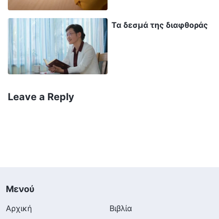
μπορούσα να ηρεμήσω. Έπειτα, συλλογίστηκα
Τα δεσμά της διαφθοράς
όλα όσα με είχαν φέρει σε αυτήν την
κατάσταση, και κατάλαβα ότι δεν το
αντιμετώπισα έντιμα ούτε αποδεχόμουν το
κλάδεμα και την αντιμετώπιση. Ήταν σαφές ότι
δεν είχα κάνει το καθήκον μου σωστά, είχα
Leave a Reply
δείξει αμέλεια, κι όμως συνέχιζα τα κόλπα και
έβρισκα προφάσεις για να δικαιολογηθώ.
Προσπάθησα μέχρι και να ρίξω την ευθύνη στον
ιεροκήρυκα του ευαγγελίου που δεν μου έδωσε
το τηλέφωνο. Δεν παραδεχόμουν ότι είχα
αμελήσει το καθήκον μου και δεν έκανα
Μενού
αυτοκριτική. Σκεπτόμενη τη συμπεριφορά μου,
Αρχική
Βιβλία
ένιωθα πολύ άβολα. Αν και έτρωγα και έπινα