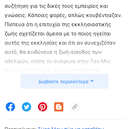
συζήτηση για τις δικές τους εμπειρίες και
γνώσεις. Κάποιες φορές, απλώς κουβέντιαζαν.
Πίστευα ότι η επιτυχία της εκκλησιαστικής
ζωής σχετίζεται άμεσα με το ποιος ηγείται
αυτής της εκκλησίας και ότι αν συνεχιζόταν
αυτό, θα κινδύνευε η ζωή-είσοδος των
αδελφών, οπότε το ανέφερα στην Ταν Μιν.
Προς έκπληξή μου, δεν το αποδέχτηκε
καθόλου και επέμεινε, μάλιστα, ότι η αποτυχία
Διαβάστε περισσότερα
στην εκκλησιαστική ζωή ήταν πρόβλημα των
αδελφών. Σκέφτηκα: «Δεν κάνει αυτοκριτική
και ρίχνει όλη την ευθύνη στους αδελφούς και
τις αδελφές. Ως επικεφαλής της εκκλησίας,
δεν αποδέχεται καθόλου την αλήθεια ούτε
Προηγούμενο:
Τώρα ξέρω πώς να καταθέτω