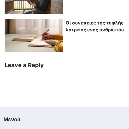
είναι δυνατόν να επιπλήττεις τους άλλους γι’
αυτό; Το να επιπλήττεις απλώς τους
Οι συνέπειες της τυφλής
ανθρώπους χωρίς καμία συναναστροφή
λατρείας ενός ανθρώπου
σχετικά με την αλήθεια δεν πρόκειται να λύσει
τίποτα». Ήθελα πραγματικά να αναφερθώ ξανά
στα θέματά της, αλλά βλέποντας την
αποφασιστικότητά της, δεν πίστευα ότι θα το
Leave a Reply
έπαιρνε πολύ καλά. Σκέφτηκα: «Μόλις
απαλλάχθηκα από τα καθήκοντά μου, οπότε με
ποιο δικαίωμα αναφέρω τα θέματά της;
Επιπλέον, συναντιόμαστε συνεχώς, οπότε αν
εκείνη προσβαλλόταν, θα δυσκόλευαν τα
πράγματα για μένα στην εκκλησία. Έπειτα, αν
Μενού
αρνηθεί να μου δώσει καθήκον, θα χάσω την