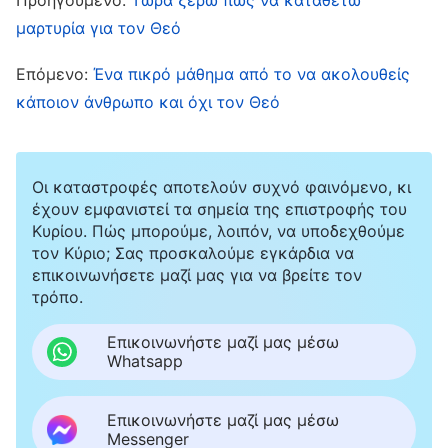
ακούει τις προτάσεις των αδελφών, και δεν
μαρτυρία για τον Θεό
αναλαμβάνει κανένα φορτίο για την
Επόμενο:
Ένα πικρό μάθημα από το να ακολουθείς
εκκλησιαστική ζωή. Πώς είναι δυνατόν να
κάποιον άνθρωπο και όχι τον Θεό
καθοδηγήσει τους άλλους να κατανοήσουν την
αλήθεια ή να εισέλθουν στην πραγματικότητα
του λόγου του Θεού; Αυτό μόνο κακό θα κάνει
Οι καταστροφές αποτελούν συχνό φαινόμενο, κι
έχουν εμφανιστεί τα σημεία της επιστροφής του
στους αδελφούς και τις αδελφές. Πρέπει να
Κυρίου. Πώς μπορούμε, λοιπόν, να υποδεχθούμε
μιλήσω ξανά μαζί της γι’ αυτό το θέμα». Μα
τον Κύριο; Σας προσκαλούμε εγκάρδια να
επικοινωνήσετε μαζί μας για να βρείτε τον
ακριβώς τη στιγμή που ήμουν έτοιμη να πω
τρόπο.
κάτι, άρχισα να ανησυχώ, σκεπτόμενη: «Δεν
δέχτηκε τη σύστασή μου μόλις τώρα και με
Επικοινωνήστε μαζί μας μέσω
Whatsapp
αντιμετώπισε με υφάκι. Σε τι θα ωφελήσει το
να επαναληφθώ; Είναι επικεφαλής της
Επικοινωνήστε μαζί μας μέσω
εκκλησίας, οπότε αν της ξαναμιλήσω, μπορεί
Messenger