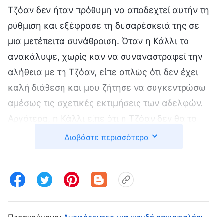
Τζόαν δεν ήταν πρόθυμη να αποδεχτεί αυτήν τη
ρύθμιση και εξέφρασε τη δυσαρέσκειά της σε
μια μετέπειτα συνάθροιση. Όταν η Κάλλι το
ανακάλυψε, χωρίς καν να συναναστραφεί την
αλήθεια με τη Τζόαν, είπε απλώς ότι δεν έχει
καλή διάθεση και μου ζήτησε να συγκεντρώσω
αμέσως τις σχετικές εκτιμήσεις των αδελφών.
Αργότερα, η Κάλλι είπε ότι η Τζόαν δεν θα το
αφήσει αυτό έτσι κι ότι εξετάζει εξονυχιστικά
Διαβάστε περισσότερα
τα λάθη των επικεφαλής και των εργατών και
δεν κάνει αυτοκριτική ούτε μεριμνά για την
αυτογνωσία της. Με βάση λοιπόν τη
συμπεριφορά της, θα πρέπει να της
απαγορευθεί να παρευρίσκεται σε
Προηγούμενο:
Αναφέροντας μια ψευδή επικεφαλής: