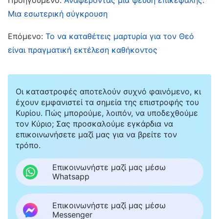
συναθροίσεις κι οφείλει να περνά χρόνο στο
Μια εσωτερική σύγκρουση
σπίτι κάνοντας την αυτοκριτική της. Εκείνη την
Επόμενο:
Το να καταθέτεις μαρτυρία για τον Θεό
εποχή αισθανόμουν κι εγώ ότι η Τζόαν ήταν
είναι πραγματική εκτέλεση καθήκοντος
αρκετά αλαζόνας, δεν διερεύνησα, όμως, αν
όντως συμπεριφερόταν έτσι όλη την ώρα, πόσο
μάλλον δεν συναναστράφηκα μαζί της ούτε τη
Οι καταστροφές αποτελούν συχνό φαινόμενο, κι
έχουν εμφανιστεί τα σημεία της επιστροφής του
βοήθησα. Απλώς συμφώνησα με όσα έλεγε η
Κυρίου. Πώς μπορούμε, λοιπόν, να υποδεχθούμε
Κάλλι και της απαγόρευσα να παρευρίσκεται σε
τον Κύριο; Σας προσκαλούμε εγκάρδια να
επικοινωνήσετε μαζί μας για να βρείτε τον
συναθροίσεις. Μια άλλη φορά, αργότερα, η
τρόπο.
Κάλλι και οι συνεργάτες της κάλεσαν ξαφνικά
εμένα και μαζί μερικούς ακόμη επικεφαλής της
Επικοινωνήστε μαζί μας μέσω
Whatsapp
εκκλησίας να μας διαβάσουν μια αξιολόγηση
της αδελφής Άνταλιν, η οποία ήταν υπεύθυνη
Επικοινωνήστε μαζί μας μέσω
γενικών υποθέσεων. Η Κάλλι είπε ότι η Άνταλιν
Messenger