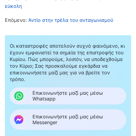
επιλύσω τα προβλήματά τους, και όταν άλλοι
εύκολη
αδελφοί και αδελφές έρχονταν σ’ εμένα με
Επόμενο:
Αντίο στην τρέλα του ανταγωνισμού
απορίες, δεν είχα χρόνο να τους δω. Έτσι
πέρασε ένας μήνας, κι επειδή δεν μπορούσα να
βοηθήσω κάποιους αδελφούς και αδελφές μου
Οι καταστροφές αποτελούν συχνό φαινόμενο, κι
εγκαίρως, τα προβλήματά τους παρέμεναν
έχουν εμφανιστεί τα σημεία της επιστροφής του
Κυρίου. Πώς μπορούμε, λοιπόν, να υποδεχθούμε
άλυτα κι αυτοί συνέχιζαν να βρίσκονται σε
τον Κύριο; Σας προσκαλούμε εγκάρδια να
κακή κατάσταση. Κατανοούσα ξεκάθαρα πως
επικοινωνήσετε μαζί μας για να βρείτε τον
τρόπο.
αν είχα μιλήσει στον επικεφαλής για αυτά τα
προβλήματα που δεν καταλάβαινα, θα
Επικοινωνήστε μαζί μας μέσω
Whatsapp
αναζητούσαμε μαζί την αλήθεια για να τους
βοηθήσουμε, και τα προβλήματα όλων θα είχαν
Επικοινωνήστε μαζί μας μέσω
επιλυθεί το συντομότερο δυνατόν. Ένιωσα
Messenger
κάποιες ενοχές, γνωρίζοντας πως αν συνέχιζα