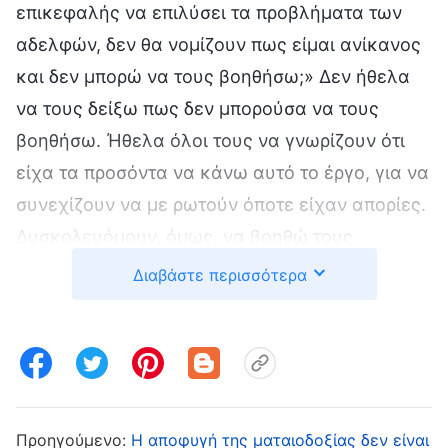
επικεφαλής να επιλύσει τα προβλήματα των
αδελφών, δεν θα νομίζουν πως είμαι ανίκανος
και δεν μπορώ να τους βοηθήσω;» Δεν ήθελα
να τους δείξω πως δεν μπορούσα να τους
βοηθήσω. Ήθελα όλοι τους να γνωρίζουν ότι
είχα τα προσόντα να κάνω αυτό το έργο, για να
συνεχίζουν να με ρωτούν όποτε είχαν απορίες.
Δυσκολευόμουν, όμως, να βοηθώ τους
αδελφούς και τις αδελφές μόνος μου. Μερικά
Διαβάστε περισσότερα
πράγματα δεν τα είχα βιώσει και δεν ήξερα
πώς να συναναστραφώ πάνω σ’ αυτά για να
βρεθεί μια λύση, και κάποιες φορές
χρειαζόμουν αρκετές μέρες να βρω σχετικά
αποσπάσματα από τα λόγια του Θεού για να
Προηγούμενο:
Η αποφυγή της ματαιοδοξίας δεν είναι