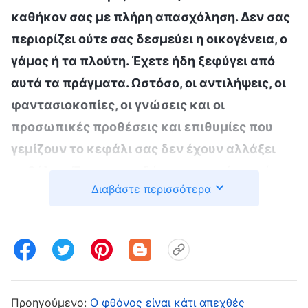
καθήκον σας με πλήρη απασχόληση. Δεν σας
περιορίζει ούτε σας δεσμεύει η οικογένεια, ο
γάμος ή τα πλούτη. Έχετε ήδη ξεφύγει από
αυτά τα πράγματα. Ωστόσο, οι αντιλήψεις, οι
φαντασιοκοπίες, οι γνώσεις και οι
προσωπικές προθέσεις και επιθυμίες που
γεμίζουν το κεφάλι σας δεν έχουν αλλάξει
καθόλου. Έτσι, σε οτιδήποτε αφορά τη φήμη,
Διαβάστε περισσότερα
τη θέση ή μια ευκαιρία να λάμψετε —όταν για
παράδειγμα ακούτε ότι ο οίκος του Θεού
σχεδιάζει να καλλιεργήσει κάποιους
ταλαντούχους ανθρώπους— η καρδιά όλων
σας σκιρτά από προσμονή, και συνέχεια όλοι
σας θέλετε να γίνετε διάσημοι και να βγείτε
Προηγούμενο:
Ο φθόνος είναι κάτι απεχθές