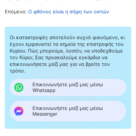
στο προσκήνιο. Όλοι θέλετε να παλέψετε για
Επόμενο:
Ο φθόνος είναι η σήψη των οστών
τη θέση και την υπόληψη. Ντρέπεστε γι’ αυτό,
αλλά αν δεν το κάνετε, θα νιώθατε άσχημα.
Όποτε βλέπετε κάποιον να ξεχωρίζει,
Οι καταστροφές αποτελούν συχνό φαινόμενο, κι
έχουν εμφανιστεί τα σημεία της επιστροφής του
νιώθετε φθόνο και μίσος, διαμαρτύρεστε και
Κυρίου. Πώς μπορούμε, λοιπόν, να υποδεχθούμε
το θεωρείτε άδικο: “Γιατί δεν μπορώ κι εγώ
τον Κύριο; Σας προσκαλούμε εγκάρδια να
επικοινωνήσετε μαζί μας για να βρείτε τον
να ξεχωρίσω; Γιατί βρίσκονται πάντα άλλοι
τρόπο.
άνθρωποι στο προσκήνιο; Γιατί δεν έρχεται
Επικοινωνήστε μαζί μας μέσω
ποτέ η δικιά μου η σειρά;” Κι έπειτα,
Whatsapp
αισθάνεστε πικρία, προσπαθείτε να την
καταπνίξετε, αλλά δεν μπορείτε.
Επικοινωνήστε μαζί μας μέσω
Messenger
Προσεύχεστε στον Θεό και για λίγο
αισθάνεστε καλύτερα, αλλά μόλις σας
ξανατύχει μια παρόμοια κατάσταση, ούτε