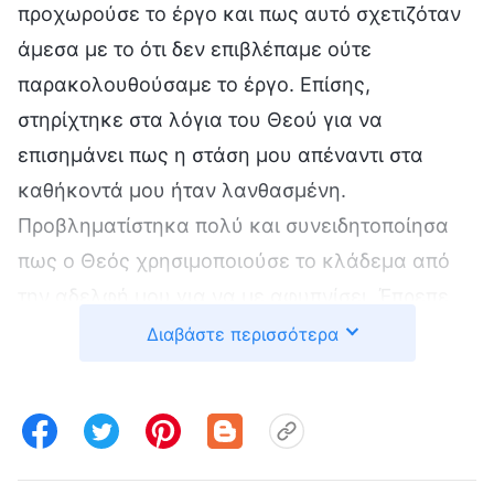
προχωρούσε το έργο και πως αυτό σχετιζόταν
άμεσα με το ότι δεν επιβλέπαμε ούτε
παρακολουθούσαμε το έργο. Επίσης,
στηρίχτηκε στα λόγια του Θεού για να
επισημάνει πως η στάση μου απέναντι στα
καθήκοντά μου ήταν λανθασμένη.
Προβληματίστηκα πολύ και συνειδητοποίησα
πως ο Θεός χρησιμοποιούσε το κλάδεμα από
την αδελφή μου για να με αφυπνίσει. Έπρεπε
να διορθώσω αμέσως τη στάση που είχα
Διαβάστε περισσότερα
απέναντι στα καθήκοντά μου. Αργότερα,
αναζήτησα χωρία των λόγων του Θεού σχετικά
με την κατάσταση της Λι Σιανγκ και
συναναστράφηκα μαζί της. Εκτός αυτού,