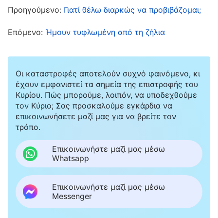
διερεύνησα την κατάσταση άλλων αδελφών
Προηγούμενο:
Γιατί θέλω διαρκώς να προβιβάζομαι;
και το πώς προχωρούσαν τα καθήκοντά τους,
Επόμενο:
Ήμουν τυφλωμένη από τη ζήλια
και παρείχα συναναστροφή και λύσεις για τις
δυσκολίες τους. Αργότερα, έμαθα πως η
κατάσταση της Λι Σιανγκ δεν είχε βελτιωθεί και
Οι καταστροφές αποτελούν συχνό φαινόμενο, κι
σκέφτηκα: «Τι θα σκεφτούν όλοι για μένα αν
έχουν εμφανιστεί τα σημεία της επιστροφής του
Κυρίου. Πώς μπορούμε, λοιπόν, να υποδεχθούμε
δεν μπορέσω να διορθώσω ούτε την κατάσταση
τον Κύριο; Σας προσκαλούμε εγκάρδια να
της αδελφής μου; Θα σκεφτούν πως δεν έχω
επικοινωνήσετε μαζί μας για να βρείτε τον
τρόπο.
αλήθεια-πραγματικότητες και πως δεν μπορώ
να λύσω τα προβλήματα των αδελφών; Αυτό θα
Επικοινωνήστε μαζί μας μέσω
Whatsapp
ήταν τελείως ντροπιαστικό!» Έχοντας αυτό
κατά νου, ένιωσα κάπως αρνητική, αλλά δεν
Επικοινωνήστε μαζί μας μέσω
αναζήτησα την αλήθεια για να διορθώσω την
Messenger
κατάστασή μου.