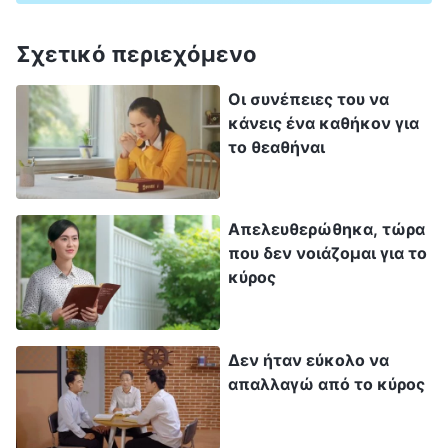
Μια φορά, έγραψα ένα γράμμα σε μια αδελφή
Σχετικό περιεχόμενο
για να συζητήσω κάποια ζητήματα στο έργο της
Οι συνέπειες του να
καλλιέργειας ανθρώπων. Μόλις το τελείωσα, η
κάνεις ένα καθήκον για
Λιν Χούι πρόσθεσε και άλλαξε πολλά
το θεαθήναι
πράγματα, κι εγώ σκέφτηκα: «Πρέπει ακόμα να
ενοχλώ τους άλλους με τα καθήκοντά μου. Τι
θα σκέφτονταν για μένα οι άλλοι αν το
Απελευθερώθηκα, τώρα
που δεν νοιάζομαι για το
γνώριζαν αυτό; Θα σκέφτονταν ότι είμαι
κύρος
ανίκανη να κάνω οτιδήποτε ως επικεφαλής;
Παλιά πίστευα πως ήμουν ικανή να κάνω
ορισμένες εργασίες και να λάβω την έγκριση
Δεν ήταν εύκολο να
απαλλαγώ από το κύρος
των αδελφών μου. Δεν περίμενα, όμως, ποτέ
να αποκαλυφθώ τόσο εκτενώς αφότου έγινα